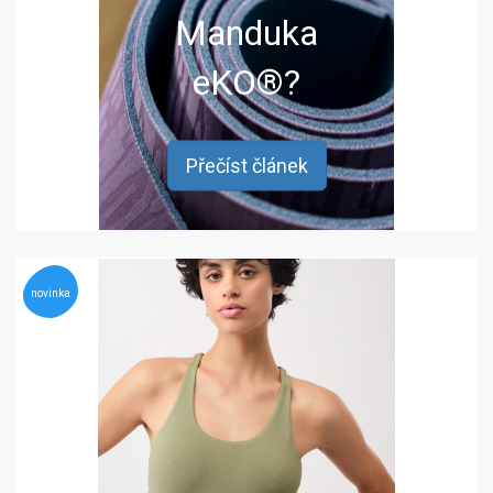
Manduka
eKO®?
Přečíst článek
novinka