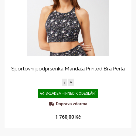
Sportovní podprsenka Mandala Printed Bra Perla
S
M
SKLADEM - IHNED K ODESLÁNÍ
Doprava zdarma
1 760,00 Kč