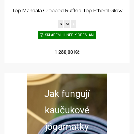
Top Mandala Cropped Ruffled Top Etheral Glow
S
M
L
SKLADEM - IHNED K ODESLÁNÍ
1 280,00 Kč
Jak fungují
kaučukové
jógamatky