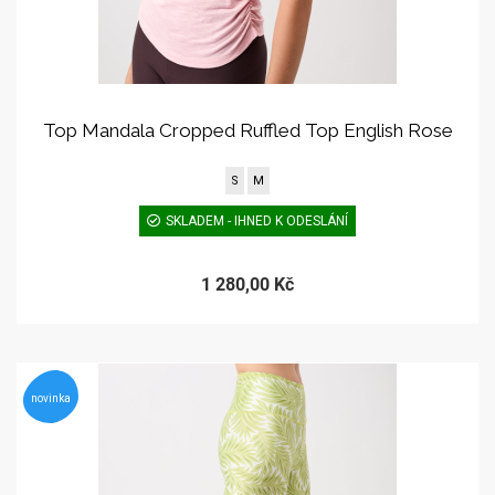
Top Mandala Cropped Ruffled Top English Rose
S
M
SKLADEM - IHNED K ODESLÁNÍ
1 280,00 Kč
novinka