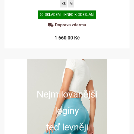
XS
M
SKLADEM - IHNED K ODESLÁNÍ
Doprava zdarma
1 660,00 Kč
Nejmilovanější
legíny
teď levněji