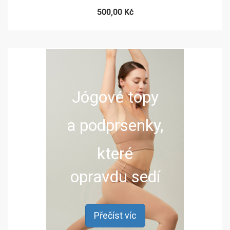
500,00 Kč
Jógové topy
a podprsenky,
které
opravdu sedí
Přečíst víc