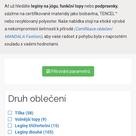
Ať už hledáte
legíny na jógu
,
funkční topy
nebo
podprsenky
,
sázíme na certifikované materiály jako biobavlna, TENCEL™
nebo recyklovaný polyester. Naše nabídka stojí na etické výrobě
a nekompromisní šetrnosti k přírodě
(Certifikace oblečení
MANDALA Fashion)
, aby vaše radost z pohybu byla v naprostém
souladu s vašimi hodnotami.
Filtrování parametrů
Druh oblečení
Apply
items
Tílka
(58
)
filter
Apply
items
Volnější topy
(9
)
for
filter
Apply
items
Legíny tříčtvrteční
(15
)
for
filter
Apply
items
Legíny dlouhé
(105
)