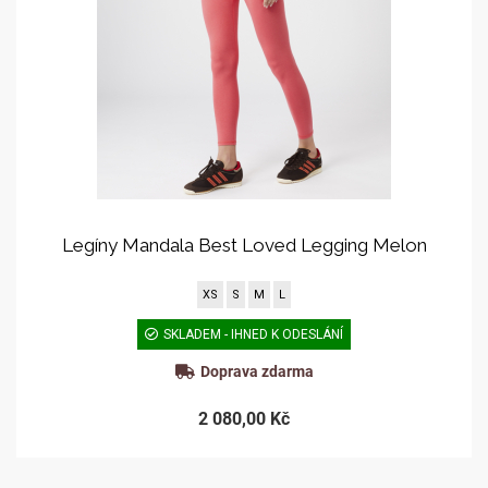
Legíny Mandala Best Loved Legging Melon
XS
S
M
L
SKLADEM - IHNED K ODESLÁNÍ
Doprava zdarma
2 080,00 Kč