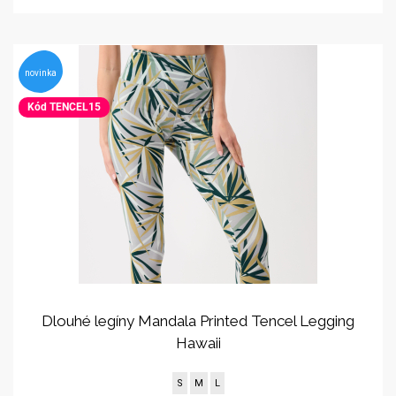
novinka
Kód TENCEL15
Dlouhé legíny Mandala Printed Tencel Legging
Hawaii
S
M
L