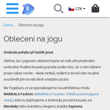
Přejít
Toggle
k
navigation
CZK
hlavnímu
obsahu
Domů
Oblečení na jógu
Oblečení na jógu
Svoboda pohybu při každé praxi
Věříme, že v jógovém oblečení byste se měli cítit především
svobodně. Kvalitní kousek poznáte podle toho, že o něm během
praxe vůbec nevíte - nikde netlačí, neškrtí a dovolí vám se plně
soustředit jen na váš dech a každou pozici.
Na YogaGuru.cz se specializujeme na udržitelnou módu
MANDALA Fashion
(MANDALA Fashion: Příběh poctivé jógové
módy​)
, kterou doplňujeme o technicky precizní kousky od
Manduky
nebo švédskou eleganci značky
Saprema
.