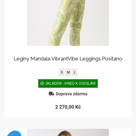
Legíny Mandala VibrantVibe Leggings Positano
S
M
L
SKLADEM - IHNED K ODESLÁNÍ
Doprava zdarma
2 270,00 Kč