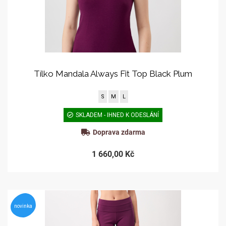
Tílko Mandala Always Fit Top Black Plum
S
M
L
SKLADEM - IHNED K ODESLÁNÍ
Doprava zdarma
1 660,00 Kč
novinka