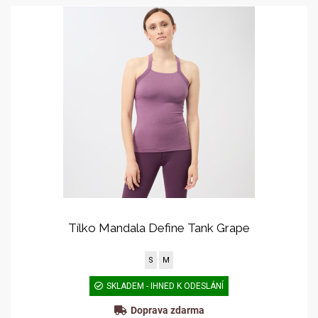
Tílko Mandala Define Tank Grape
S
M
SKLADEM - IHNED K ODESLÁNÍ
Doprava zdarma