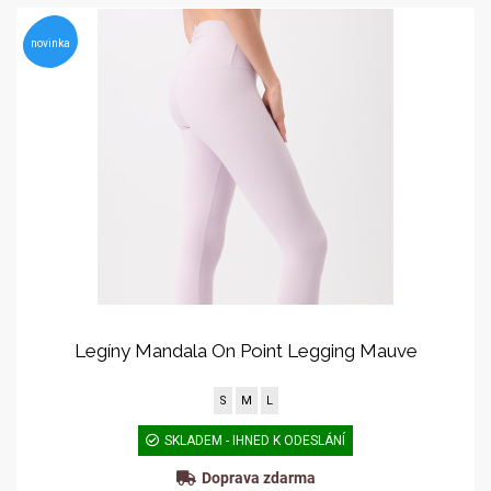
novinka
Legíny Mandala On Point Legging Mauve
S
M
L
SKLADEM - IHNED K ODESLÁNÍ
Doprava zdarma