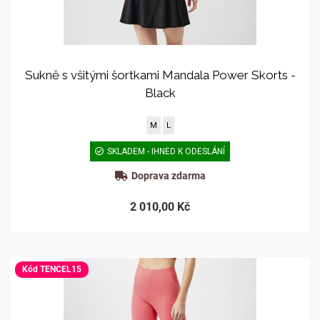
Sukně s všitými šortkami Mandala Power Skorts -
Black
M
L
SKLADEM - IHNED K ODESLÁNÍ
Doprava zdarma
2 010,00 Kč
Kód TENCEL15