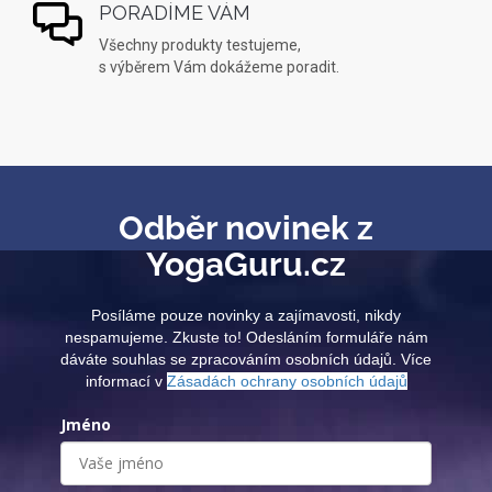
PORADÍME VÁM
Všechny produkty testujeme,
s výběrem Vám dokážeme poradit.
Odběr novinek z
YogaGuru.cz
Posíláme pouze novinky a zajímavosti, nikdy
nespamujeme. Zkuste to! Odesláním formuláře nám
dáváte souhlas se zpracováním osobních údajů. Více
informací v
Zásadách ochrany osobních údajů
Jméno