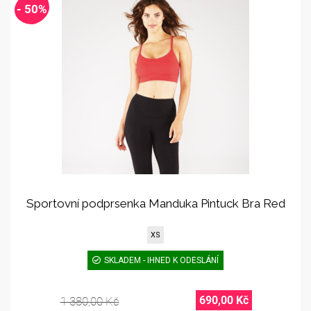
- 50%
Sportovní podprsenka Manduka Pintuck Bra Red
XS
SKLADEM - IHNED K ODESLÁNÍ
690,00 Kč
1 380,00 Kč