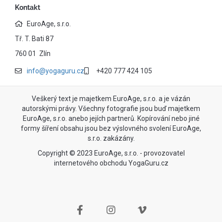
Kontakt
EuroAge, s.r.o.
Tř. T. Bati 87
760 01 Zlín
info@yogaguru.cz
+420 777 424 105
Veškerý text je majetkem EuroAge, s.r.o. a je vázán
autorskými právy. Všechny fotografie jsou buď majetkem
EuroAge, s.r.o. anebo jejích partnerů. Kopírování nebo jiné
formy šíření obsahu jsou bez výslovného svolení EuroAge,
s.r.o. zakázány.
Copyright © 2023 EuroAge, s.r.o. - provozovatel
internetového obchodu YogaGuru.cz