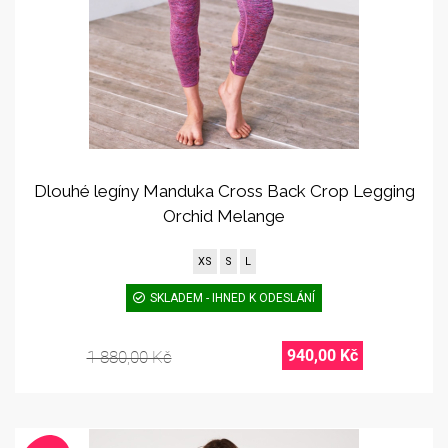
Dlouhé legíny Manduka Cross Back Crop Legging
Orchid Melange
XS
S
L
SKLADEM - IHNED K ODESLÁNÍ
940,00 Kč
1 880,00 Kč