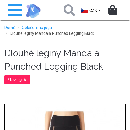
Přejít
Toggle
k
navigation
CZK
hlavnímu
obsahu
Domů
Oblečení na jógu
Dlouhé legíny Mandala Punched Legging Black
Dlouhé legíny Mandala
Punched Legging Black
Sleva 50%