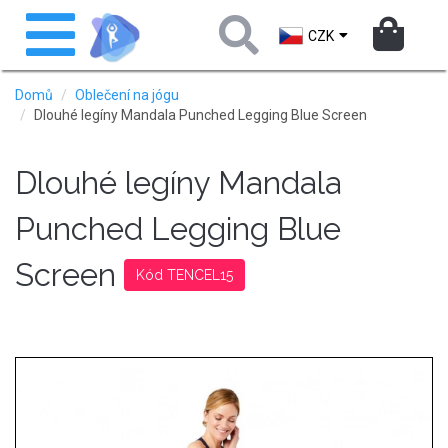
Přejít
Toggle
k
navigation
CZK
hlavnímu
obsahu
Domů
Oblečení na jógu
Dlouhé legíny Mandala Punched Legging Blue Screen
Dlouhé legíny Mandala
Punched Legging Blue
Screen
Kód TENCEL15