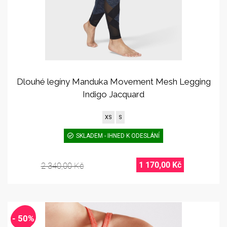
Dlouhé legíny Manduka Movement Mesh Legging
Indigo Jacquard
XS
S
SKLADEM - IHNED K ODESLÁNÍ
1 170,00 Kč
2 340,00 Kč
- 50%