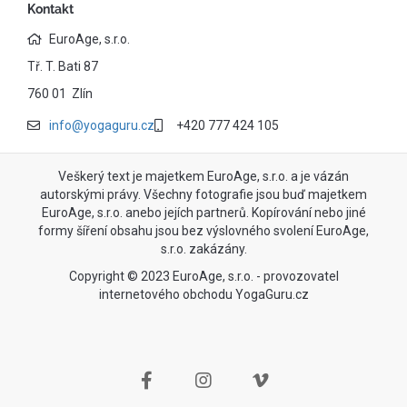
Kontakt
EuroAge, s.r.o.
Tř. T. Bati 87
760 01 Zlín
info@yogaguru.cz
+420 777 424 105
Veškerý text je majetkem EuroAge, s.r.o. a je vázán
autorskými právy. Všechny fotografie jsou buď majetkem
EuroAge, s.r.o. anebo jejích partnerů. Kopírování nebo jiné
formy šíření obsahu jsou bez výslovného svolení EuroAge,
s.r.o. zakázány.
Copyright © 2023 EuroAge, s.r.o. - provozovatel
internetového obchodu YogaGuru.cz