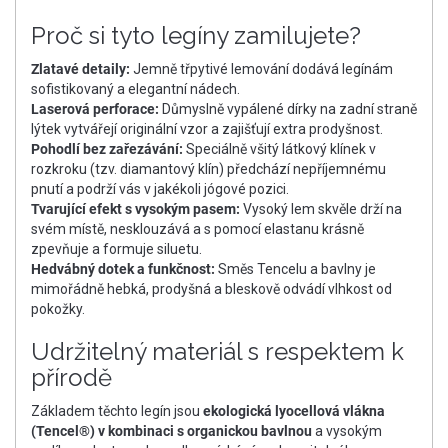
Proč si tyto legíny zamilujete?
Zlatavé detaily:
Jemně třpytivé lemování dodává legínám
sofistikovaný a elegantní nádech.
Laserová perforace:
Důmyslně vypálené dírky na zadní straně
lýtek vytvářejí originální vzor a zajišťují extra prodyšnost.
Pohodlí bez zařezávání:
Speciálně všitý látkový klínek v
rozkroku (tzv. diamantový klín) předchází nepříjemnému
pnutí a podrží vás v jakékoli jógové pozici.
Tvarující efekt s vysokým pasem:
Vysoký lem skvěle drží na
svém místě, nesklouzává a s pomocí elastanu krásně
zpevňuje a formuje siluetu.
Hedvábný dotek a funkčnost:
Směs Tencelu a bavlny je
mimořádně hebká, prodyšná a bleskově odvádí vlhkost od
pokožky.
Udržitelný materiál s respektem k
přírodě
Základem těchto legín jsou
ekologická lyocellová vlákna
(Tencel®) v kombinaci s organickou bavlnou
a vysokým