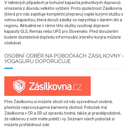
V některých případech je bohužel kapacita jednotlivých dopravců
omezená z důvodu velkého vytížení. Proto společnost Zásilkovna
(která pro nás zajišťuje kompletní přepravu) najde kurýrní službu s
volnou kapacitou, která doručí zásilky co nejrychleji v daném dni a
regionu. Aktuálně se v rámci této služby využívají dopravní
kapacity GLS, Remax nebo UPS pro Slovensko. Před doručením
budete dostatečně dopředu informováni, kterého kurýra můžete
očekávat.
OSOBNÍ ODBĚR NA POBOČKÁCH ZÁSILKOVNY -
YOGAGURU DOPORUČUJE
Přes Zásilkovnu si můžete zboží od nás vyzvednout osobně,
přestože neprovozujeme kamenný obchod. Poboček má
Zásilkovna v ČR a SR už opravdu hodně, takže je pravděpodobné,
že některou z nich máte poblíž i vy. Seznam všech poboček si
můžete prohlédnout zde: