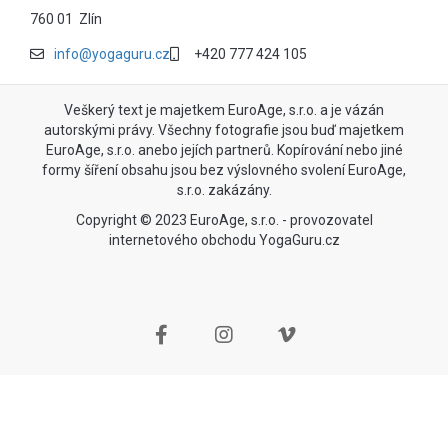
760 01 Zlín
info@yogaguru.cz
+420 777 424 105
Veškerý text je majetkem EuroAge, s.r.o. a je vázán
autorskými právy. Všechny fotografie jsou buď majetkem
EuroAge, s.r.o. anebo jejích partnerů. Kopírování nebo jiné
formy šíření obsahu jsou bez výslovného svolení EuroAge,
s.r.o. zakázány.
Copyright © 2023 EuroAge, s.r.o. - provozovatel
internetového obchodu YogaGuru.cz
Nahoru