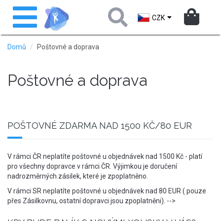
Přejít
Toggle
k
navigation
CZK
hlavnímu
obsahu
Domů
Poštovné a doprava
Poštovné a doprava
POŠTOVNÉ ZDARMA NAD 1500 KČ/80 EUR
V rámci ČR neplatíte poštovné u objednávek nad 1500 Kč - platí
pro všechny dopravce v rámci ČR. Výjimkou je doručení
nadrozměrných zásilek, které je zpoplatněno.
V rámci SR neplatíte poštovné u objednávek nad 80 EUR ( pouze
přes Zásilkovnu, ostatní dopravci jsou zpoplatněni). -->