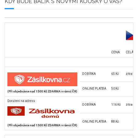
KDY BUDE BALÍK S NOVÝMI KOUSKY U VÁS?
CENA
CELÁ Č
DOBÍRKA
65 Kč
zitra
ONLINE PLATBA
50 Kč
(Při objednávce nad 1500 Kč ZDARMA v rámci ČR)
Doručení na adresu
DOBÍRKA
116 Kč
zitra
ONLINE PLATBA
88 Kč
(Při objednávce nad 1500 Kč ZDARMA v rámci ČR)