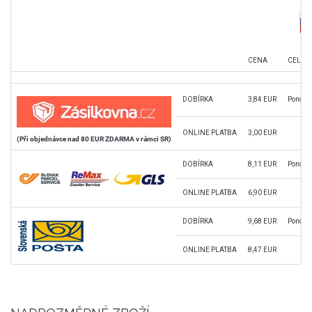
CENA
CELÁ S
DOBÍRKA
3,84 EUR
Pondělí
ONLINE PLATBA
3,00 EUR
(Při objednávce nad 80 EUR ZDARMA v rámci SR)
DOBÍRKA
8,11 EUR
Pondělí
ONLINE PLATBA
6,90 EUR
DOBÍRKA
9,68 EUR
Pondělí
ONLINE PLATBA
8,47 EUR