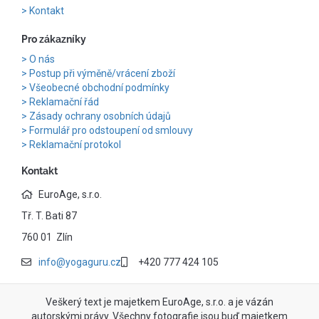
Kontakt
Pro zákazníky
O nás
Postup při výměně/vrácení zboží
Všeobecné obchodní podmínky
Reklamační řád
Zásady ochrany osobních údajů
Formulář pro odstoupení od smlouvy
Reklamační protokol
Kontakt
EuroAge, s.r.o.
Tř. T. Bati 87
760 01 Zlín
info@yogaguru.cz
+420 777 424 105
Veškerý text je majetkem EuroAge, s.r.o. a je vázán
autorskými právy. Všechny fotografie jsou buď majetkem