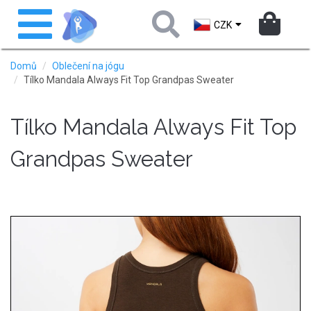
Přejít
Toggle
k
navigation
CZK
hlavnímu
obsahu
Domů
Oblečení na jógu
Tílko Mandala Always Fit Top Grandpas Sweater
Tílko Mandala Always Fit Top
Grandpas Sweater