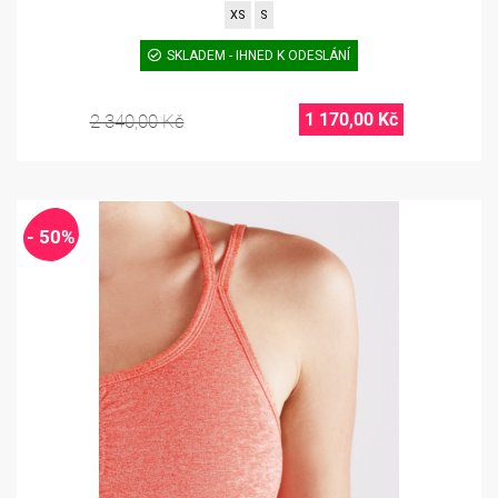
XS
S
SKLADEM - IHNED K ODESLÁNÍ
1 170,00 Kč
2 340,00 Kč
- 50%