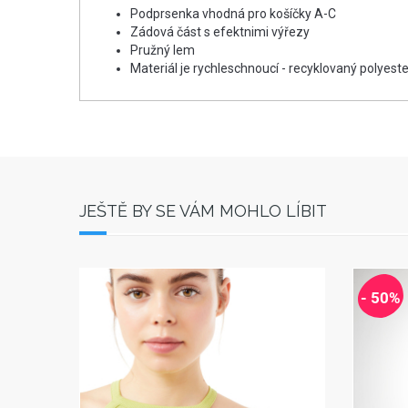
Podprsenka vhodná pro košíčky A-C
Zádová část s efektnimi výřezy
Pružný lem
Materiál je rychleschnoucí - recyklovaný polyest
JEŠTĚ BY SE VÁM MOHLO LÍBIT
- 50%