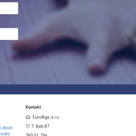
Kontakt
EuroAge, s.r.o.
Tř. T. Bati 87
 zboží
hodní
760 01 Zlín