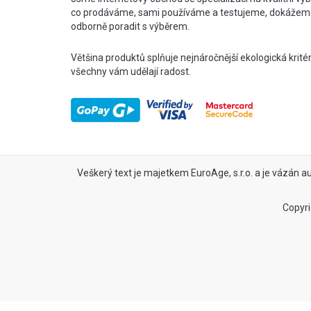
co prodáváme, sami používáme a testujeme, dokážem
odborně poradit s výběrem.
Většina produktů splňuje nejnáročnější ekologická krité
všechny vám udělají radost.
Veškerý text je majetkem EuroAge, s.r.o. a je vázán a
Copyri