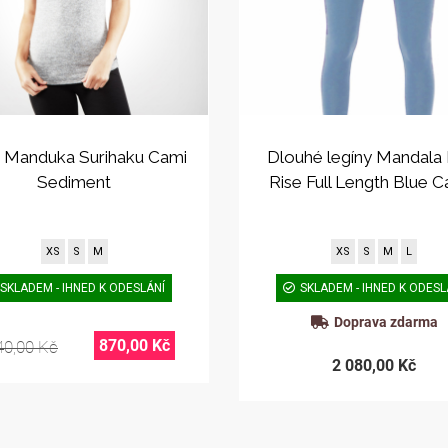
o Manduka Surihaku Cami
Dlouhé legíny Mandala
Sediment
Rise Full Length Blue 
XS
S
M
XS
S
M
L
SKLADEM - IHNED K ODESLÁNÍ
SKLADEM - IHNED K ODESL
Doprava zdarma
870,00 Kč
40,00 Kč
2 080,00 Kč