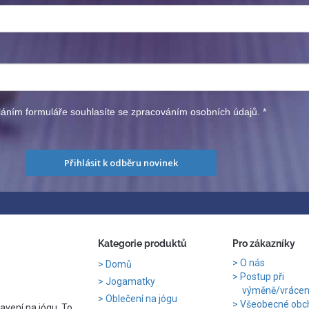
áním formuláře souhlasíte se zpracováním osobních údajů.
*
Přihlásit k odběru novinek
Kategorie produktů
Pro zákazníky
O nás
Domů
Postup při
Jogamatky
výměně/vrácení
Oblečení na jógu
Všeobecné obc
avení na jógu. To,