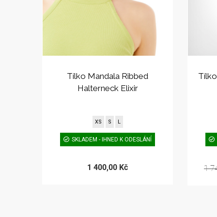
Tílko Mandala Ribbed
Tílk
Halterneck Elixir
XS
S
L
SKLADEM - IHNED K ODESLÁNÍ
1 400,00 Kč
1 7