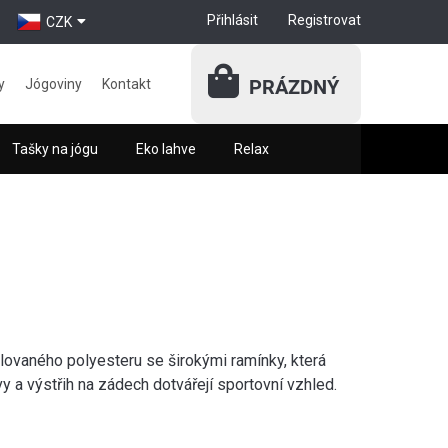
Přihlásit
Registrovat
CZK
PRÁZDNÝ
y
Jógoviny
Kontakt
Tašky na jógu
Eko lahve
Relax
lovaného polyesteru se širokými ramínky, která
y a výstřih na zádech dotvářejí sportovní vzhled.