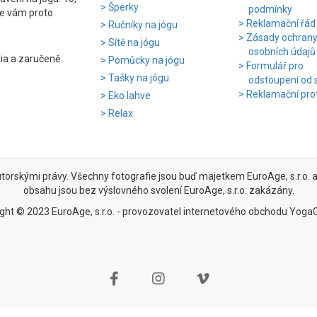
Šperky
podmínky
e vám proto
Reklamační řád
Ručníky na jógu
Zásady ochran
Sítě na jógu
osobních údajů
ria a zaručeně
Pomůcky na jógu
Formulář pro
Tašky na jógu
odstoupení od 
Reklamační pro
Eko lahve
Relax
utorskými právy. Všechny fotografie jsou buď majetkem EuroAge, s.r.o. an
obsahu jsou bez výslovného svolení EuroAge, s.r.o. zakázány.
ght © 2023 EuroAge, s.r.o. - provozovatel internetového obchodu Yoga