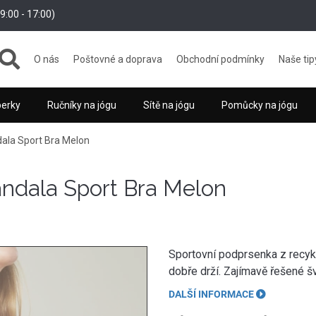
:00 - 17:00)
O nás
Poštovné a doprava
Obchodní podmínky
Naše tip
perky
Ručníky na jógu
Sítě na jógu
Pomůcky na jógu
ala Sport Bra Melon
ndala Sport Bra Melon
Sportovní podprsenka z recyk
dobře drží. Zajímavě řešené šv
DALŠÍ INFORMACE