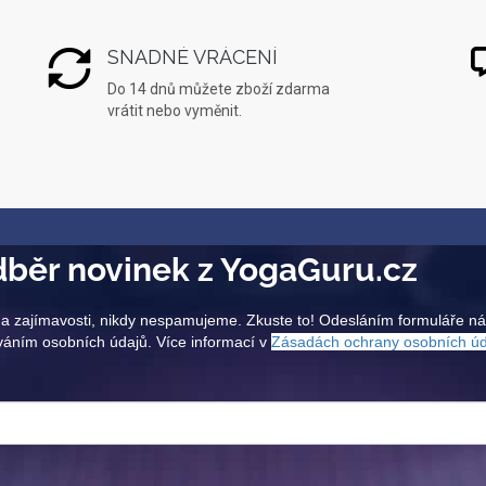
SNADNÉ VRÁCENÍ
Do 14 dnů můžete zboží zdarma
vrátit nebo vyměnit.
běr novinek z YogaGuru.cz
a zajímavosti, nikdy nespamujeme. Zkuste to! Odesláním formuláře n
váním osobních údajů. Více informací v
Zásadách ochrany osobních ú