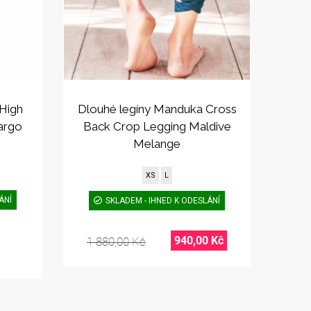
 High
Dlouhé legíny Manduka Cross
Cargo
Back Crop Legging Maldive
Melange
XS
L
ÁNÍ
SKLADEM - IHNED K ODESLÁNÍ
940,00 Kč
1 880,00 Kč