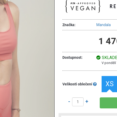
Značka:
Mandala
1 47
SKLAD
Dostupnost:
V pondělí
XS
Velikosti oblečení
-
+