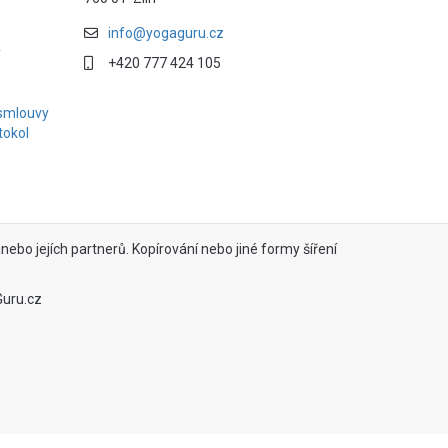
info@yogaguru.cz
y
+420 777 424 105
smlouvy
tokol
ebo jejích partnerů. Kopírování nebo jiné formy šíření
Guru.cz