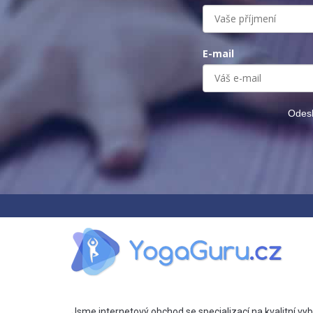
E-mail
Odesl
Jsme internetový obchod se specializací na kvalitní vyb