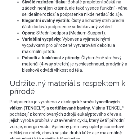
Skvělé rozložení tlaku:
Bohaté propletení pásků na
zádech není jen krásné, ale také vysoce funkční - váha
se ideálně rozloží a podprsenka nikde netlačí do šíje.
Elegantní oválný výstřih:
Čistý a lichotivý střih přední
části dodává podprsence sofistikovaný vzhled.
Opora:
Střední podpora (Medium Support).
Variabilní vycpávky:
Vybavena vyjímatelnými
vycpávkami pro přirozené vytvarování dekoltu a
maximální jistotu.
Pohodlí a funkčnost z přírody:
Čtyřsměrně strečový
materiál (4-way stretch) je rychleschnoucí, prodyšný a
bleskově odvádí vlhkost od těla.
Udržitelný materiál s respektem k
přírodě
Podprsenka je vyrobena z ekologické směsi
lyocellových
vláken (TENCEL™) a certifikované bavlny
. Vlákna TENCEL™
pocházejí z kontrolovaných zdrojů eukalyptového dřeva a
jejich výroba probíhá v uzavřeném cyklu, který šetří přírodní
zdroje, energii i vodu. Výsledný prémiový úplet je sametově
měkký na dotek, chová se jako druhá kůže a je maximálně
ohleduplný i k té nejcitlivější pokožce.