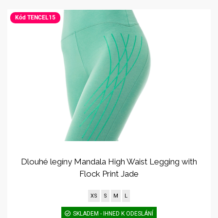
Kód TENCEL15
Dlouhé legíny Mandala High Waist Legging with
Flock Print Jade
XS
S
M
L
SKLADEM - IHNED K ODESLÁNÍ