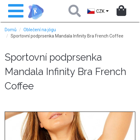
Přejít
Toggle
k
navigation
CZK
hlavnímu
obsahu
Domů
Oblečení na jógu
Sportovní podprsenka Mandala Infinity Bra French Coffee
Sportovní podprsenka
Mandala Infinity Bra French
Coffee