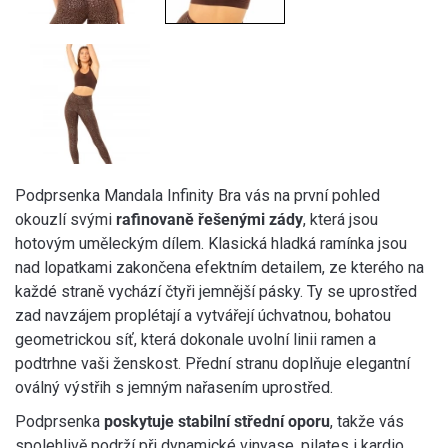
Podprsenka Mandala Infinity Bra vás na první pohled
okouzlí svými
rafinovaně řešenými zády
, která jsou
hotovým uměleckým dílem. Klasická hladká ramínka jsou
nad lopatkami zakončena efektním detailem, ze kterého na
každé straně vychází čtyři jemnější pásky. Ty se uprostřed
zad navzájem proplétají a vytvářejí úchvatnou, bohatou
geometrickou síť, která dokonale uvolní linii ramen a
podtrhne vaši ženskost. Přední stranu doplňuje elegantní
oválný výstřih s jemným nařasením uprostřed.
Podprsenka
poskytuje stabilní střední oporu
, takže vás
spolehlivě podrží při dynamické vinyase, pilates i kardio