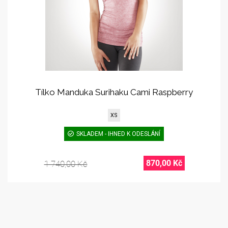
Tílko Manduka Surihaku Cami Raspberry
XS
SKLADEM - IHNED K ODESLÁNÍ
870,00 Kč
1 740,00 Kč