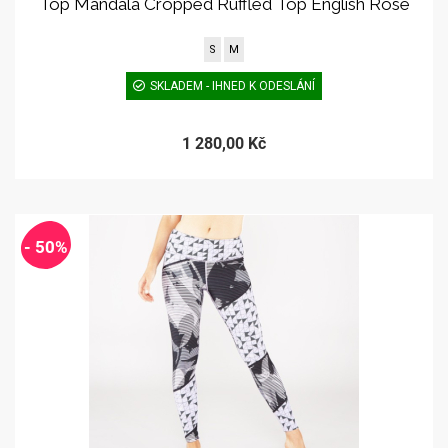
Top Mandala Cropped Ruffled Top English Rose
S
M
SKLADEM - IHNED K ODESLÁNÍ
1 280,00 Kč
- 50%