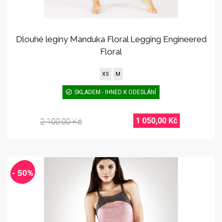
Dlouhé legíny Manduka Floral Legging Engineered
Floral
XS
M
SKLADEM - IHNED K ODESLÁNÍ
1 050,00 Kč
2 100,00 Kč
- 50%