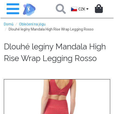
Přejít
Toggle
k
navigation
CZK
hlavnímu
obsahu
Domů
Oblečení na jógu
Dlouhé legíny Mandala High Rise Wrap Legging Rosso
Dlouhé legíny Mandala High
Rise Wrap Legging Rosso