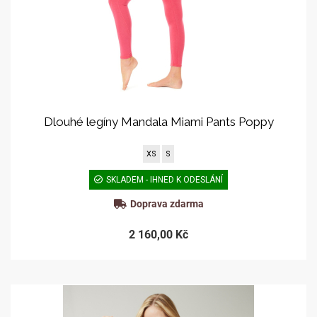
Dlouhé legíny Mandala Miami Pants Poppy
XS
S
SKLADEM - IHNED K ODESLÁNÍ
Doprava zdarma
2 160,00 Kč