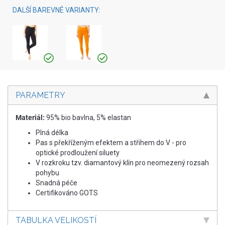
DALŠÍ BAREVNÉ VARIANTY:
PARAMETRY
Materiál:
95% bio bavlna, 5% elastan
Plná délka
Pas s překříženým efektem a střihem do V - pro
optické prodloužení siluety
V rozkroku tzv. diamantový klín pro neomezený rozsah
pohybu
Snadná péče
Certifikováno GOTS
TABULKA VELIKOSTÍ