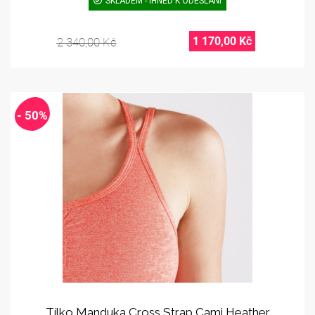
SKLADEM - IHNED K ODESLÁNÍ
1 170,00 Kč
2 340,00 Kč
- 50%
Tílko Manduka Cross Strap Cami Heather