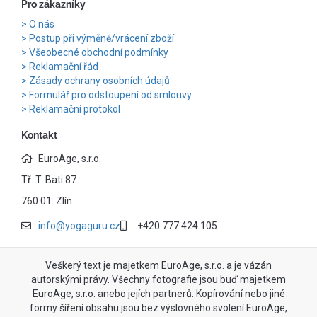
Pro zákazníky
O nás
Postup při výměně/vrácení zboží
Všeobecné obchodní podmínky
Reklamační řád
Zásady ochrany osobních údajů
Formulář pro odstoupení od smlouvy
Reklamační protokol
Kontakt
EuroAge, s.r.o.
Tř. T. Bati 87
760 01 Zlín
info@yogaguru.cz
+420 777 424 105
Veškerý text je majetkem EuroAge, s.r.o. a je vázán
autorskými právy. Všechny fotografie jsou buď majetkem
EuroAge, s.r.o. anebo jejích partnerů. Kopírování nebo jiné
formy šíření obsahu jsou bez výslovného svolení EuroAge,