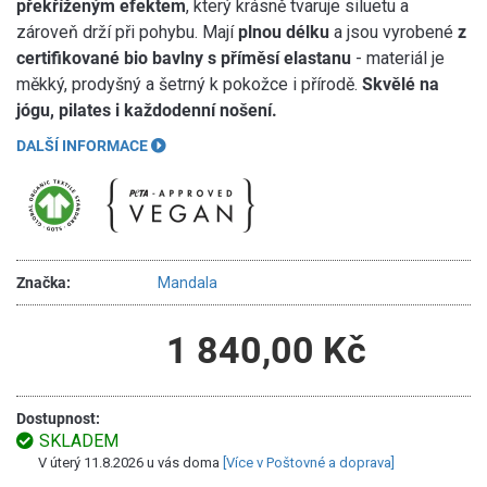
překříženým efektem
, který krásně tvaruje siluetu a
zároveň drží při pohybu. Mají
plnou délku
a jsou vyrobené
z
certifikované bio bavlny s příměsí elastanu
- materiál je
měkký, prodyšný a šetrný k pokožce i přírodě.
Skvělé na
jógu, pilates i každodenní nošení.
DALŠÍ INFORMACE
Značka:
Mandala
1 840,00 Kč
Dostupnost:
SKLADEM
V úterý 11.8.2026 u vás doma
[Více v Poštovné a doprava]