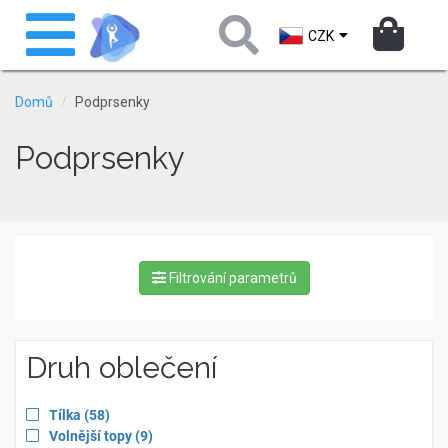
Přejít
Toggle
k
navigation
CZK
hlavnímu
obsahu
Domů
Podprsenky
Podprsenky
Filtrování parametrů
Druh oblečení
Apply
items
Tílka
(58
)
filter
Apply
items
Volnější topy
(9
)