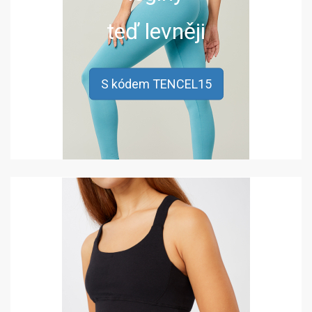
teď levněji
S kódem TENCEL15