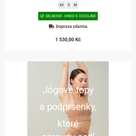
XS
S
M
SKLADEM - IHNED K ODESLÁNÍ
Doprava zdarma
1 530,00 Kč
Jógové topy
a podprsenky,
které