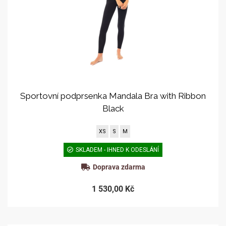
Sportovní podprsenka Mandala Bra with Ribbon
Black
XS
S
M
SKLADEM - IHNED K ODESLÁNÍ
Doprava zdarma
1 530,00 Kč