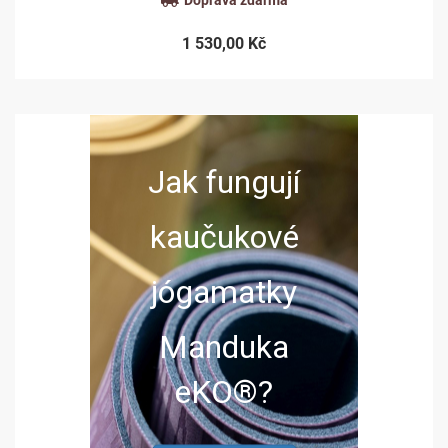
Doprava zdarma
1 530,00 Kč
Jak fungují
kaučukové
jógamatky
Manduka
eKO®?