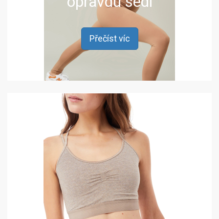
opravdu sedí
Přečíst víc