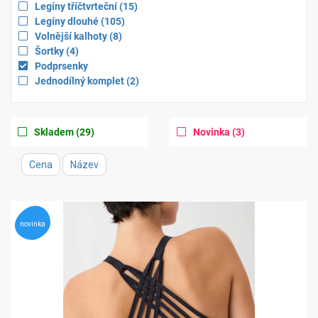
for
filter
Apply
items
Legíny tříčtvrteční
(15
)
for
filter
Apply
items
Legíny dlouhé
(105
)
for
filter
Apply
items
Volnější kalhoty
(8
)
for
filter
Apply
items
Šortky
(4
)
for
filter
Remove
Podprsenky
for
filter
Apply
items
Jednodílný komplet
(2
)
for
filter
for
Apply
items
Apply
items
Skladem
(29
)
Novinka
(3
)
filter
filter
for
for
Cena
Název
novinka