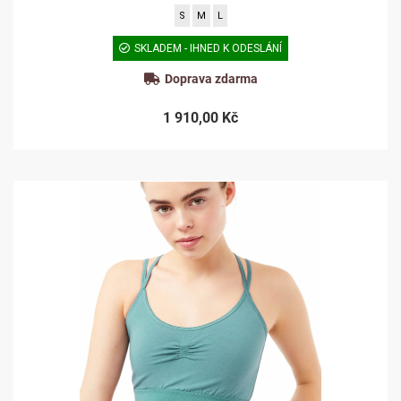
S
M
L
SKLADEM - IHNED K ODESLÁNÍ
Doprava zdarma
1 910,00 Kč