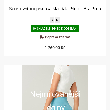
Sportovní podprsenka Mandala Printed Bra Perla
S
M
SKLADEM - IHNED K ODESLÁNÍ
Doprava zdarma
1 760,00 Kč
Nejmilovanější
legíny