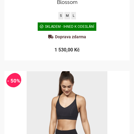
Blossom
S
M
L
SKLADEM - IHNED K ODESLÁNÍ
Doprava zdarma
1 530,00 Kč
- 50%