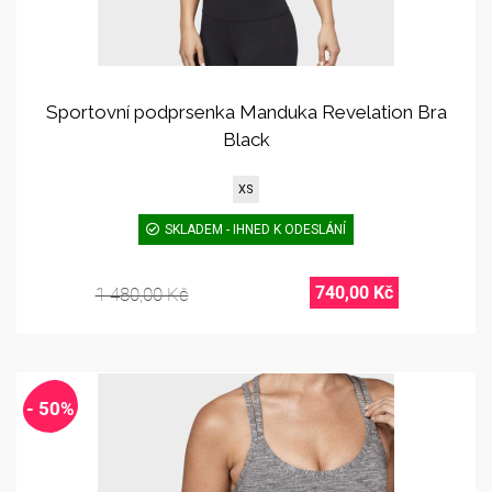
Sportovní podprsenka Manduka Revelation Bra
Black
XS
SKLADEM - IHNED K ODESLÁNÍ
740,00 Kč
1 480,00 Kč
- 50%