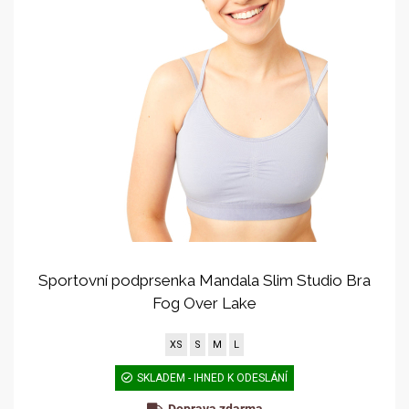
Sportovní podprsenka Mandala Slim Studio Bra
Fog Over Lake
XS
S
M
L
SKLADEM - IHNED K ODESLÁNÍ