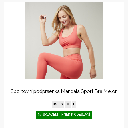
Sportovní podprsenka Mandala Sport Bra Melon
XS
S
M
L
SKLADEM - IHNED K ODESLÁNÍ