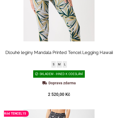
Dlouhé legíny Mandala Printed Tencel Legging Hawaii
S
M
L
SKLADEM - IHNED K ODESLÁNÍ
Doprava zdarma
2 520,00 Kč
Kód TENCEL15