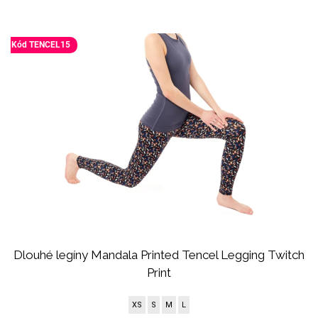
Kód TENCEL15
Dlouhé legíny Mandala Printed Tencel Legging Twitch
Print
XS
S
M
L