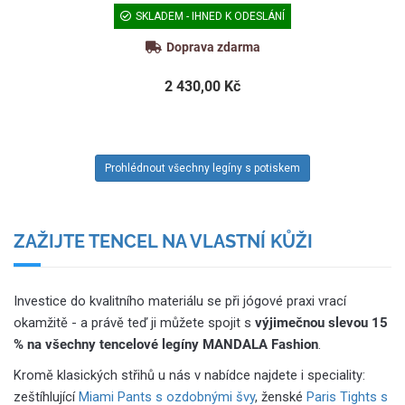
SKLADEM - IHNED K ODESLÁNÍ
Doprava zdarma
2 430,00 Kč
Prohlédnout všechny legíny s potiskem
ZAŽIJTE TENCEL NA VLASTNÍ KŮŽI
Investice do kvalitního materiálu se při jógové praxi vrací
okamžitě - a právě teď ji můžete spojit s
výjimečnou slevou 15
% na všechny tencelové legíny MANDALA Fashion
.
Kromě klasických střihů u nás v nabídce najdete i speciality:
zeštíhlující
Miami Pants
s ozdobnými švy
, ženské
Paris Tights s