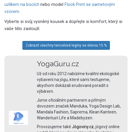
uzlíkem na bocích
nebo model
Flock Print se sametovým
vzorem
.
Vyberte si svůj vysněný kousek a dopřejte si komfort, který si
vaše tělo zaslouží.
Zobrazit všechny tencelové legíny se slevou 15 %
YogaGuru.cz
Už od roku 2012 nabízíme kvalitní ekologické
vybavení na jógu, které sami testujeme,
abychom dokázali erudovaně poradit s
výběrem.
Jsme oficiálním partnerem a přímým
dovozem značek Manduka, Yoga Design Lab,
Mandala Fashion, Saprema, Klean Kanteen,
Wanderlust Life a Madebyzen.
Provozujeme také
Jógoviny.cz
, jógový online