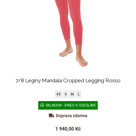
7/8 Legíny Mandala Cropped Legging Rosso
XS
S
M
L
SKLADEM - IHNED K ODESLÁNÍ
Doprava zdarma
1 940,00 Kč