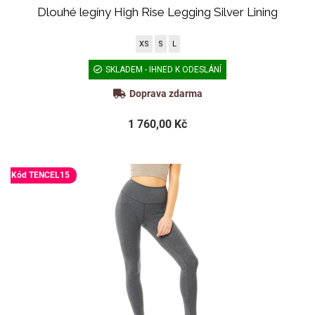
Dlouhé legíny High Rise Legging Silver Lining
XS
S
L
SKLADEM - IHNED K ODESLÁNÍ
Doprava zdarma
1 760,00 Kč
Kód TENCEL15