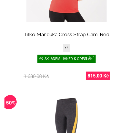
Tílko Manduka Cross Strap Cami Red
XS
SKLADEM - IHNED K ODESLÁNÍ
815,00 Kč
1 630,00 Kč
- 50%