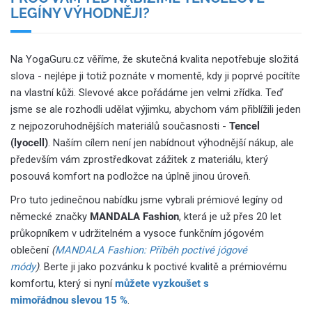
LEGÍNY VÝHODNĚJI?
Na YogaGuru.cz věříme, že skutečná kvalita nepotřebuje složitá
slova - nejlépe ji totiž poznáte v momentě, kdy ji poprvé pocítíte
na vlastní kůži. Slevové akce pořádáme jen velmi zřídka. Teď
jsme se ale rozhodli udělat výjimku, abychom vám přiblížili jeden
z nejpozoruhodnějších materiálů současnosti -
Tencel
(lyocell)
. Naším cílem není jen nabídnout výhodnější nákup, ale
především vám zprostředkovat zážitek z materiálu, který
posouvá komfort na podložce na úplně jinou úroveň.
Pro tuto jedinečnou nabídku jsme vybrali prémiové legíny od
německé značky
MANDALA Fashion
, která je už přes 20 let
průkopníkem v udržitelném a vysoce funkčním jógovém
oblečení
(
MANDALA Fashion: Příběh poctivé jógové
módy
)
. Berte ji jako pozvánku k poctivé kvalitě a prémiovému
komfortu, který si nyní
můžete vyzkoušet s
mimořádnou slevou 15 %
.