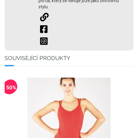
portál, který se věnuje józe jako životnímu
stylu.
SOUVISEJÍCÍ PRODUKTY
- 50%