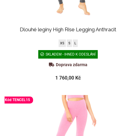
Dlouhé legíny High Rise Legging Anthracit
XS
S
L
SKLADEM - IHNED K ODESLÁNÍ
Doprava zdarma
1 760,00 Kč
Kód TENCEL15