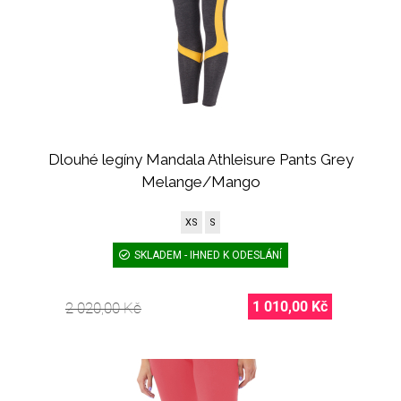
Dlouhé legíny Mandala Athleisure Pants Grey
Melange/Mango
XS
S
SKLADEM - IHNED K ODESLÁNÍ
1 010,00 Kč
2 020,00 Kč