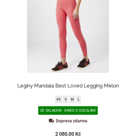
Legíny Mandala Best Loved Legging Melon
XS
S
M
L
SKLADEM - IHNED K ODESLÁNÍ
Doprava zdarma
2 080,00 Kč