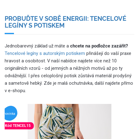
PROBUĎTE V SOBĚ ENERGII: TENCELOVÉ
LEGÍNY S POTISKEM
Jednobarevný základ už máte a
chcete na podložce zazářit?
Tencelové legíny
s autorským potiskem
přinášejí do vaší praxe
hravost a osobitost. V naší nabídce najdete více než 10
originálních vzorů - od jemných a něžných motivů až po ty
odvážnější. I přes celoplošný potisk zůstává materiál prodyšný
a sametově hebký. Zde je malá ochutnávka, další najdete přímo
v e-shopu.
novinka
Kód TENCEL15