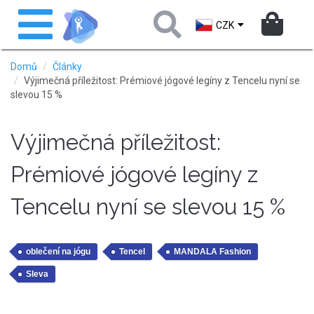
Přejít
Toggle
k
navigation
CZK
hlavnímu
obsahu
Domů
Články
Výjimečná příležitost: Prémiové jógové legíny z Tencelu nyní se
slevou 15 %
Výjimečná příležitost:
Prémiové jógové legíny z
Tencelu nyní se slevou 15 %
oblečení na jógu
Tencel
MANDALA Fashion
Sleva