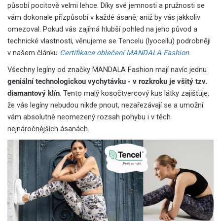
působí pocitově velmi lehce. Díky své jemnosti a pružnosti se
vám dokonale přizpůsobí v každé ásaně, aniž by vás jakkoliv
omezoval. Pokud vás zajímá hlubší pohled na jeho původ a
technické vlastnosti, věnujeme se Tencelu (lyocellu) podrobněji
v našem článku
Certifikace oblečení MANDALA Fashion
.
Všechny legíny od značky MANDALA Fashion mají navíc jednu
geniální technologickou vychytávku - v rozkroku je všitý tzv.
diamantový klín
. Tento malý kosočtvercový kus látky zajišťuje,
že vás legíny nebudou nikde pnout, nezařezávají se a umožní
vám absolutně neomezený rozsah pohybu i v těch
nejnáročnějších ásanách.