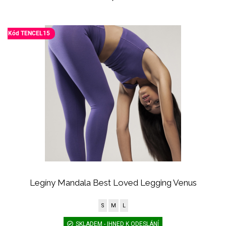
Kód TENCEL15
Legíny Mandala Best Loved Legging Venus
S
M
L
SKLADEM - IHNED K ODESLÁNÍ