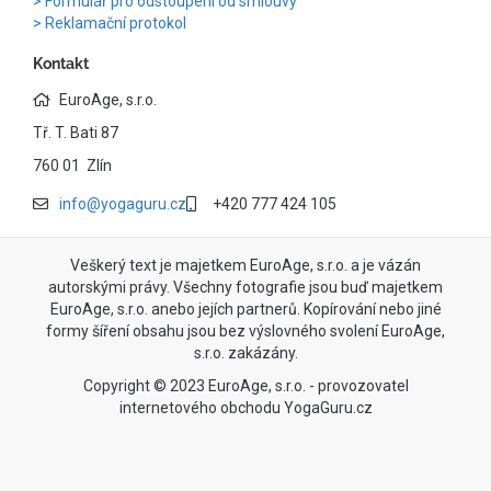
Formulář pro odstoupení od smlouvy
Reklamační protokol
Kontakt
EuroAge, s.r.o.
Tř. T. Bati 87
760 01 Zlín
info@yogaguru.cz
+420 777 424 105
Veškerý text je majetkem EuroAge, s.r.o. a je vázán
autorskými právy. Všechny fotografie jsou buď majetkem
EuroAge, s.r.o. anebo jejích partnerů. Kopírování nebo jiné
formy šíření obsahu jsou bez výslovného svolení EuroAge,
s.r.o. zakázány.
Copyright © 2023 EuroAge, s.r.o. - provozovatel
internetového obchodu YogaGuru.cz