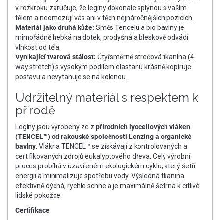
v rozkroku zaručuje, že legíny dokonale splynou s vaším
tělem a neomezují vás ani v těch nejnáročnějších pozicích.
Materiál jako druhá kůže:
Směs Tencelu a bio bavlny je
mimořádně hebká na dotek, prodyšná a bleskově odvádí
vlhkost od těla.
Vynikající tvarová stálost:
Čtyřsměrně strečová tkanina (4-
way stretch) s vysokým podílem elastanu krásně kopíruje
postavu a nevytahuje se na kolenou.
Udržitelný materiál s respektem k
přírodě
Legíny jsou vyrobeny ze z
přírodních lyocellových vláken
(TENCEL™) od rakouské společnosti Lenzing a organické
bavlny
. Vlákna TENCEL™ se získávají z kontrolovaných a
certifikovaných zdrojů eukalyptového dřeva. Celý výrobní
proces probíhá v uzavřeném ekologickém cyklu, který šetří
energii a minimalizuje spotřebu vody. Výsledná tkanina
efektivně dýchá, rychle schne a je maximálně šetrná k citlivé
lidské pokožce.
Certifikace