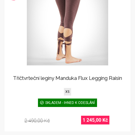
Tříčtvrteční legíny Manduka Flux Legging Raisin
XS
SKLADEM - IHNED K ODESLÁNÍ
1 245,00 Kč
2 490,00 Kč