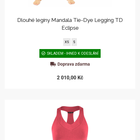
Dlouhé legíny Mandala Tie-Dye Legging TD
Eclipse
XS
S
SKLADEM - IHNED K ODESLÁNÍ
Doprava zdarma
2 010,00 Kč