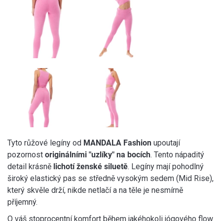
Tyto růžové legíny od
MANDALA Fashion
upoutají
pozornost
originálními "uzlíky" na bocích
. Tento nápaditý
detail krásně
lichotí ženské siluetě
. Legíny mají pohodlný
široký elastický pas se středně vysokým sedem (Mid Rise),
který skvěle drží, nikde netlačí a na těle je nesmírně
příjemný.
O váš stoprocentní komfort během jakéhokoli jógového flow