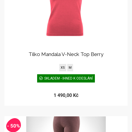
Tílko Mandala V-Neck Top Berry
XS
M
SKLADEM - IHNED K ODESLÁNÍ
1 490,00 Kč
- 50%