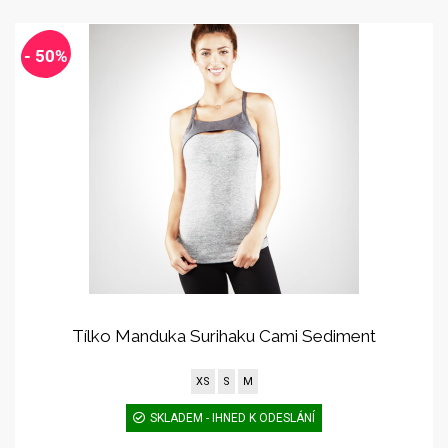
- 50%
Tílko Manduka Surihaku Cami Sediment
XS
S
M
SKLADEM - IHNED K ODESLÁNÍ