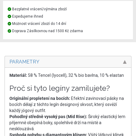
Bezplatné vrácení/výměna zboží
Expedujeme ihned
Možnost vrácení zboží do 14 dní
Doprava Zásilkovnou nad 1500 Kč zdarma
PARAMETRY
Materiál:
58 % Tencel (lyocell), 32 % bio bavlna, 10 % elastan
Proč si tyto legíny zamilujete?
Originální propletení na bocích:
Efektní zavinovací pásky na
bocích dělají z těchto legín designový skvost, který osvěží
každý jógový outfit.
Pohodlný středně vysoký pas (Mid Rise):
Široký elastický lem
příjemně obepíná boky, spolehlivě drží na místě a
nesklouzává.
Svoboda pohybu s diamantovým klínem:
Všitý látkový klínek