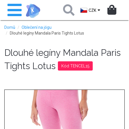
Přejít
Toggle
k
navigation
CZK
hlavnímu
obsahu
Domů
Oblečení na jógu
Dlouhé legíny Mandala Paris Tights Lotus
Dlouhé legíny Mandala Paris
Tights Lotus
Kód TENCEL15