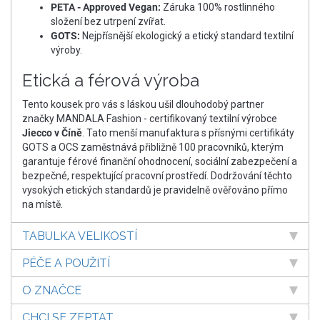
PETA - Approved Vegan:
Záruka 100% rostlinného
složení bez utrpení zvířat.
GOTS:
Nejpřísnější ekologický a etický standard textilní
výroby.
Etická a férová výroba
Tento kousek pro vás s láskou ušil dlouhodobý partner
značky MANDALA Fashion - certifikovaný textilní výrobce
Jiecco v Číně
. Tato menší manufaktura s přísnými certifikáty
GOTS a OCS zaměstnává přibližně 100 pracovníků, kterým
garantuje férové finanční ohodnocení, sociální zabezpečení a
bezpečné, respektující pracovní prostředí. Dodržování těchto
vysokých etických standardů je pravidelně ověřováno přímo
na místě.
TABULKA VELIKOSTÍ
PÉČE A POUŽITÍ
O ZNAČCE
CHCI SE ZEPTAT...