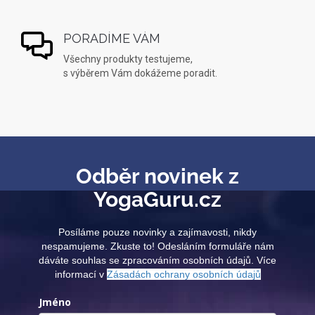
PORADÍME VÁM
Všechny produkty testujeme,
s výběrem Vám dokážeme poradit.
Odběr novinek z
YogaGuru.cz
Posíláme pouze novinky a zajímavosti, nikdy
nespamujeme. Zkuste to! Odesláním formuláře nám
dáváte souhlas se zpracováním osobních údajů. Více
informací v
Zásadách ochrany osobních údajů
Jméno