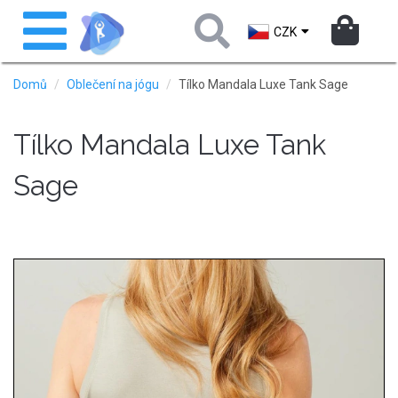
Přejít
Toggle
k
navigation
CZK
hlavnímu
obsahu
Domů
Oblečení na jógu
Tílko Mandala Luxe Tank Sage
Tílko Mandala Luxe Tank
Sage