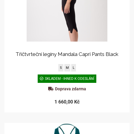
Tříčtvrteční legíny Mandala Capri Pants Black
S
M
L
SKLADEM - IHNED K ODESLÁNÍ
Doprava zdarma
1 660,00 Kč