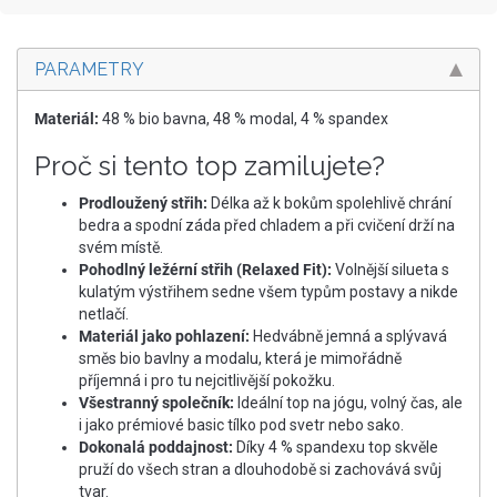
PARAMETRY
Materiál:
48 % bio bavna, 48 % modal, 4 % spandex
Proč si tento top zamilujete?
Prodloužený střih:
Délka až k bokům spolehlivě chrání
bedra a spodní záda před chladem a při cvičení drží na
svém místě.
Pohodlný ležérní střih (Relaxed Fit):
Volnější silueta s
kulatým výstřihem sedne všem typům postavy a nikde
netlačí.
Materiál jako pohlazení:
Hedvábně jemná a splývavá
směs bio bavlny a modalu, která je mimořádně
příjemná i pro tu nejcitlivější pokožku.
Všestranný společník:
Ideální top na jógu, volný čas, ale
i jako prémiové basic tílko pod svetr nebo sako.
Dokonalá poddajnost:
Díky 4 % spandexu top skvěle
pruží do všech stran a dlouhodobě si zachovává svůj
tvar.