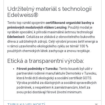
Udržitelný materiál s technologií
Edelweiss®
Tento top vznikl spojením
certifikované organické bavlny a
prémiových modalových vláken Lenzing
. Použitý modal je
vyráběn speciální, k přírodě maximálně šetrnou technologií
Edelweiss®
. Celulóza se získává z obnovitelného bukového
dřeva z udržitelných zdrojů. Celý výrobní proces šetří energii a
v rámci uzavřeného ekologického cyklu se téměř 100 %
použitých chemických látek zachycuje a znovu recykluje.
Etická a transparentní výroba:
Férové podmínky v Turecku:
Tento kousek byl ušit v
partnerské rodinné manufaktuře Demoteks v Turecku,
která hrdě drží ekologický a sociální certifikát GOTS.
Výroba probíhá za důstojných a sociálně spravedlivých
podmínek, s respektem k zaměstnancům, kteří za
svou práci dostávají férové životní minimum.
TABULKA VELIKOSTÍ