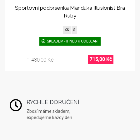
Sportovní podprsenka Manduka Illusionist Bra
Ruby
XS
S
SKLADEM - IHNED K ODESLÁNÍ
715,00 Kč
1 430,00 Kč
RYCHLÉ DORUČENÍ
Zboží máme skladem,
expedujeme každý den