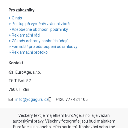
Pro zákazníky
O nás
Postup při výměně/vrácení zboží
Všeobecné obchodní podmínky
Reklamační řád
Zásady ochrany osobních údajů
Formulář pro odstoupení od smlouvy
Reklamační protokol
Kontakt
EuroAge, s.r.o.
Tř. T. Bati 87
760 01 Zlín
info@yogaguru.cz
+420 777 424 105
Veškerý text je majetkem EuroAge, s.r.o. a je vázán
autorskými právy. Všechny fotografie jsou buď majetkem
EuroAge, s.r.o. anebo jejích partnerů. Kopírování nebo jiné