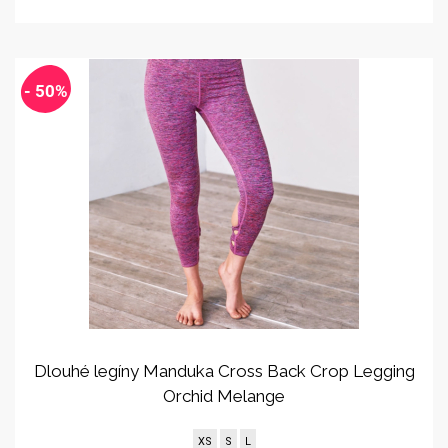
- 50%
Dlouhé legíny Manduka Cross Back Crop Legging
Orchid Melange
XS
S
L