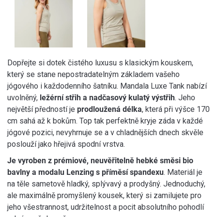
Dopřejte si dotek čistého luxusu s klasickým kouskem,
který se stane nepostradatelným základem vašeho
jógového i každodenního šatníku. Mandala Luxe Tank nabízí
uvolněný,
ležérní střih a nadčasový kulatý výstřih
. Jeho
největší předností je
prodloužená délka
, která při výšce 170
cm sahá až k bokům. Top tak perfektně kryje záda v každé
jógové pozici, nevyhrnuje se a v chladnějších dnech skvěle
poslouží jako hřejivá spodní vrstva.
Je vyroben z prémiové, neuvěřitelně hebké směsi bio
bavlny a modalu Lenzing s příměsí spandexu
. Materiál je
na těle sametově hladký, splývavý a prodyšný. Jednoduchý,
ale maximálně promyšlený kousek, který si zamilujete pro
jeho všestrannost, udržitelnost a pocit absolutního pohodlí