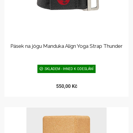
Pásek na jógu Manduka Align Yoga Strap Thunder
SKLADEM - IHNED K ODESLÁNÍ
550,00 Kč