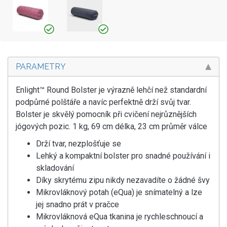
PARAMETRY
Enlight™ Round Bolster je výrazně lehčí než standardní
podpůrné polštáře a navíc perfektně drží svůj tvar.
Bolster je skvělý pomocník při cvičení nejrůznějších
jógových pozic. 1 kg, 69 cm délka, 23 cm průměr válce
Drží tvar, nezplošťuje se
Lehký a kompaktní bolster pro snadné používání i
skladování
Díky skrytému zipu nikdy nezavadíte o žádné švy
Mikrovláknový potah (eQua) je snímatelný a lze
jej snadno prát v pračce
Mikrovláknová eQua tkanina je rychleschnoucí a