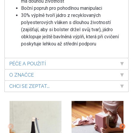
má douhou životnost
Boční popruh pro pohodlnou manipulaci
30% výplně tvoří jádro z recyklovaných
polyesterových vláken s dlouhou životností
(zajišťují, aby si bolster držel svůj tvar), jádro
obklopuje ještě bavlněná výplň, která při cvičení
poskytuje lehkou až střední podporu
PÉČE A POUŽITÍ
O ZNAČCE
CHCI SE ZEPTAT...