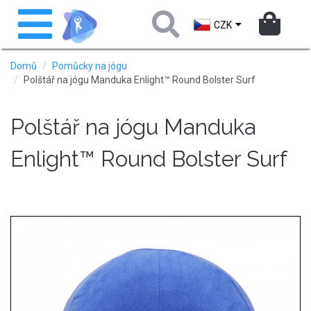
Přejít
Toggle
k
navigation
CZK
hlavnímu
obsahu
Domů
Pomůcky na jógu
Polštář na jógu Manduka Enlight™ Round Bolster Surf
Polštář na jógu Manduka
Enlight™ Round Bolster Surf