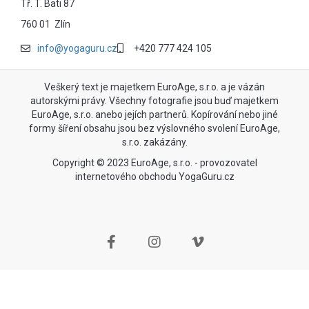
Tř. T. Bati 87
760 01 Zlín
info@yogaguru.cz
+420 777 424 105
Veškerý text je majetkem EuroAge, s.r.o. a je vázán
autorskými právy. Všechny fotografie jsou buď majetkem
EuroAge, s.r.o. anebo jejích partnerů. Kopírování nebo jiné
formy šíření obsahu jsou bez výslovného svolení EuroAge,
s.r.o. zakázány.
Copyright © 2023 EuroAge, s.r.o. - provozovatel
internetového obchodu YogaGuru.cz