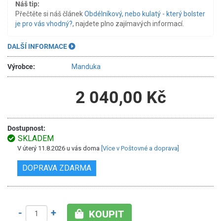
Náš tip:
Přečtěte si náš článek
Obdélníkový, nebo kulatý - který bolster
je pro vás vhodný?
, najdete plno zajímavých informací.
DALŠÍ INFORMACE
Výrobce:
Manduka
2 040,00 Kč
Dostupnost:
SKLADEM
V úterý 11.8.2026 u vás doma
[Více v Poštovné a doprava]
DOPRAVA ZDARMA
-
+
KOUPIT