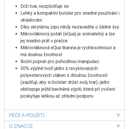
Drží tvar, nezplošťuje se
Lehký a kompaktní bolster pro snadné používání i
skladování
Díky skrytému zipu nikdy nezavadíte o žádné švy
Mikrovláknový potah (eQua) je snímatelný a lze
jej snadno prát v pračce
Mikrovláknová eQua tkanina je rychleschnoucí a
má douhou životnost
Boční popruh pro pohodlnou manipulaci
30% výplně tvoří jádro z recyklovaných
polyesterových vláken s dlouhou životností
(zajišťují, aby si bolster držel svůj tvar), jádro
obklopuje ještě bavlněná výplň, která při cvičení
poskytuje lehkou až střední podporu
PÉČE A POUŽITÍ
O ZNAČCE