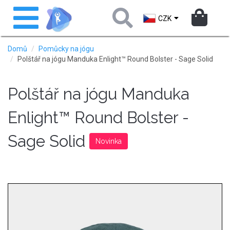
Přejít
Toggle
k
navigation
CZK
hlavnímu
obsahu
Domů
Pomůcky na jógu
Polštář na jógu Manduka Enlight™ Round Bolster - Sage Solid
Polštář na jógu Manduka
Enlight™ Round Bolster -
Sage Solid
Novinka