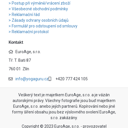
Postup při výměně/vrácení zboží
Všeobecné obchodní podmínky
Reklamační řád
Zásady ochrany osobních údajů
Formulář pro odstoupení od smlouvy
Reklamační protokol
Kontakt
EuroAge, s.r.o.
Tř. T. Bati 87
760 01 Zlín
info@yogaguru.cz
+420 777 424 105
Veškerý text je majetkem EuroAge, s.r.o. a je vázán
autorskými právy. Všechny fotografie jsou buď majetkem
EuroAge, s.r.o. anebo jejích partnerů. Kopírování nebo jiné
formy šíření obsahu jsou bez výslovného svolení EuroAge,
s.r.o. zakázány.
Copyright © 2023 EuroAge, s.r.o. - provozovatel