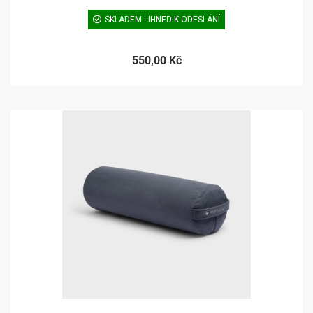
SKLADEM - IHNED K ODESLÁNÍ
550,00 Kč