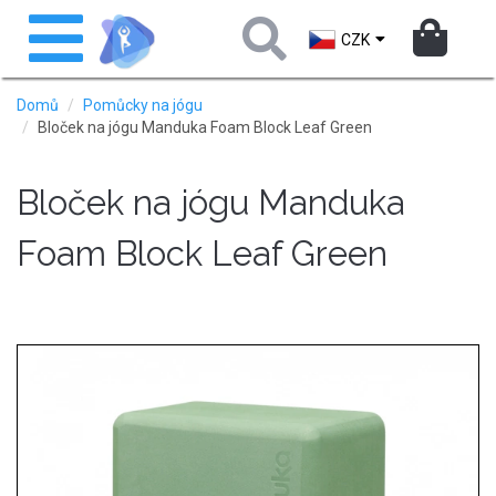
Přejít
Toggle
k
navigation
CZK
hlavnímu
obsahu
Domů
Pomůcky na jógu
Bloček na jógu Manduka Foam Block Leaf Green
Bloček na jógu Manduka
Foam Block Leaf Green