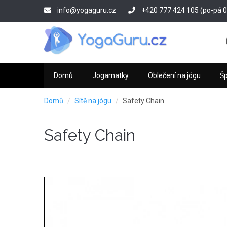
Přejít
info@yogaguru.cz
+420 777 424 105 (po-pá 09
k
hlavnímu
obsahu
Domů
Jogamatky
Oblečení na jógu
Š
Domů
Sítě na jógu
Safety Chain
Safety Chain