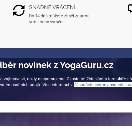
SNADNÉ VRÁCENÍ
Do 14 dnů můžete zboží zdarma
vrátit nebo vyměnit.
běr novinek z YogaGuru.cz
a zajímavosti, nikdy nespamujeme. Zkuste to! Odesláním formuláře n
váním osobních údajů. Více informací v
Zásadách ochrany osobních ú