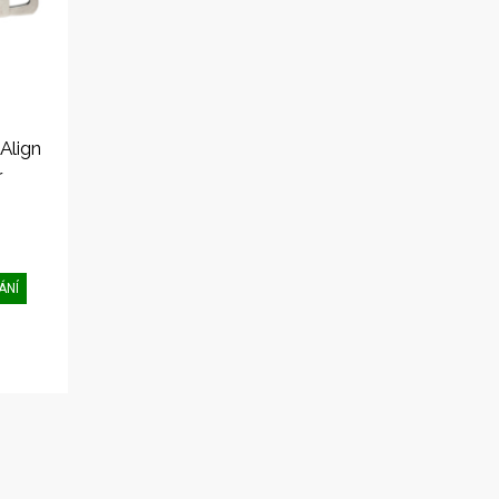
Align
r
ÁNÍ