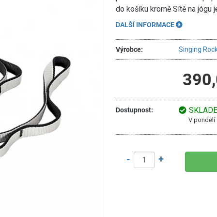
do košíku kromě Sítě na jógu j
DALŠÍ INFORMACE
Výrobce:
Singing Roc
390,
SKLAD
Dostupnost:
V pondělí
-
+