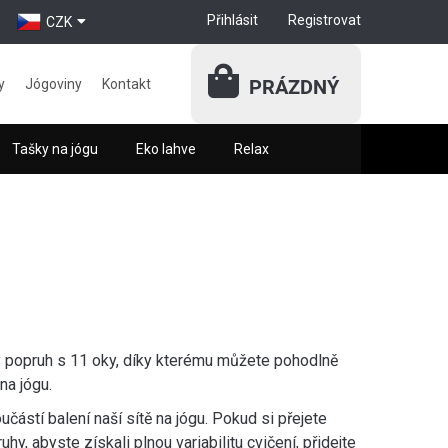
Přihlásit
Registrovat
CZK
PRÁZDNÝ
y
Jógoviny
Kontakt
Tašky na jógu
Eko lahve
Relax
ý popruh s 11 oky, díky kterému můžete pohodlně
na jógu.
částí balení naší sítě na jógu. Pokud si přejete
hy, abyste získali plnou variabilitu cvičení, přidejte