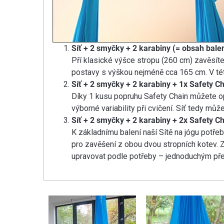
Síť + 2 smyčky + 2 karabiny (= obsah bale
Pří klasické výšce stropu (260 cm) zavěsíte
postavy s výškou nejméně cca 165 cm. V této
Síť + 2 smyčky + 2 karabiny + 1x Safety C
Díky 1 kusu popruhu Safety Chain můžete opr
výborné variability při cvičení. Síť tedy mů
S
íť + 2 smyčky + 2 karabiny + 2x Safety C
K základnímu balení naší Sítě na jógu potřeb
pro zavěšení z obou dvou stropních kotev. Z
upravovat podle potřeby – jednoduchým přec