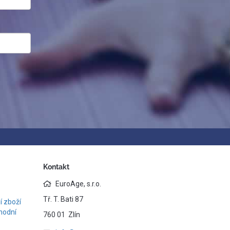
Kontakt
EuroAge, s.r.o.
Tř. T. Bati 87
 zboží
hodní
760 01 Zlín