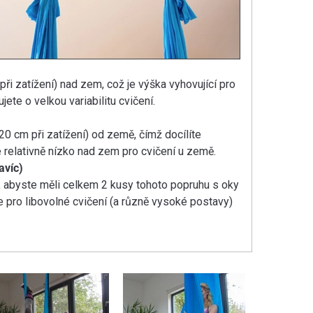
i zatížení) nad zem, což je výška vyhovující pro
ete o velkou variabilitu cvičení.
20 cm při zatížení) od země, čímž docílíte
é relativně nízko nad zem pro cvičení u země.
avíc)
in, abyste měli celkem 2 kusy tohoto popruhu s oky
e pro libovolné cvičení (a různě vysoké postavy)