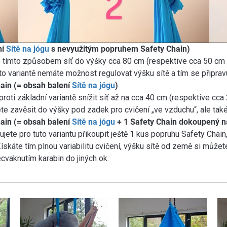
ní
Sítě na jógu
s nevyužitým popruhem Safety Chain)
 tímto způsobem síť do výšky cca 80 cm (respektive cca 50 cm př
 variantě nemáte možnost regulovat výšku sítě a tím se připravuj
hain (= obsah balení
Sítě na jógu
)
oti základní variantě snížit síť až na cca 40 cm (respektive cca 
žete zavěsit do výšky pod zadek pro cvičení „ve vzduchu“, ale tak
hain (= obsah balení
Sítě na jógu
+ 1 Safety Chain dokoupený n
ujete pro tuto variantu přikoupit ještě 1 kus popruhu Safety Cha
ískáte tím plnou variabilitu cvičení, výšku sítě od země si můžet
vaknutím karabin do jiných ok.