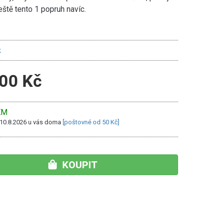
eště tento 1 popruh navíc.
k
00 Kč
EM
 10.8.2026 u vás doma
[poštovné od 50 Kč]
KOUPIT