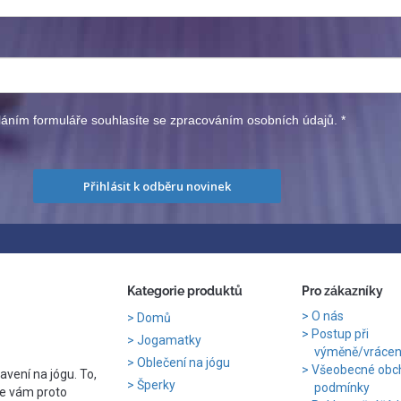
áním formuláře souhlasíte se zpracováním osobních údajů.
*
Přihlásit k odběru novinek
Kategorie produktů
Pro zákazníky
O nás
Domů
Postup při
Jogamatky
výměně/vrácení
Oblečení na jógu
Všeobecné obc
avení na jógu. To,
Šperky
podmínky
e vám proto