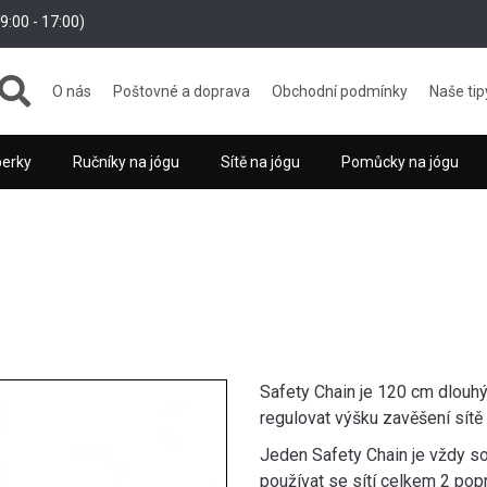
:00 - 17:00)
O nás
Poštovné a doprava
Obchodní podmínky
Naše tip
perky
Ručníky na jógu
Sítě na jógu
Pomůcky na jógu
Safety Chain je 120 cm dlouh
regulovat výšku zavěšení sítě 
Jeden Safety Chain je vždy sou
používat se sítí celkem 2 popru