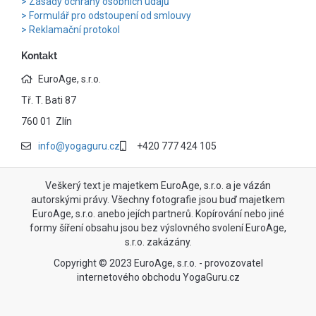
Zásady ochrany osobních údajů
Formulář pro odstoupení od smlouvy
Reklamační protokol
Kontakt
EuroAge, s.r.o.
Tř. T. Bati 87
760 01 Zlín
info@yogaguru.cz
+420 777 424 105
Veškerý text je majetkem EuroAge, s.r.o. a je vázán
autorskými právy. Všechny fotografie jsou buď majetkem
EuroAge, s.r.o. anebo jejích partnerů. Kopírování nebo jiné
formy šíření obsahu jsou bez výslovného svolení EuroAge,
s.r.o. zakázány.
Copyright © 2023 EuroAge, s.r.o. - provozovatel
internetového obchodu YogaGuru.cz