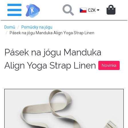
Přejít
Toggle
k
navigation
CZK
hlavnímu
obsahu
Domů
Pomůcky na jógu
Pásek na jógu Manduka Align Yoga Strap Linen
Pásek na jógu Manduka
Align Yoga Strap Linen
Novinka