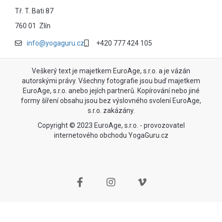
Tř. T. Bati 87
760 01 Zlín
info@yogaguru.cz
+420 777 424 105
Veškerý text je majetkem EuroAge, s.r.o. a je vázán
autorskými právy. Všechny fotografie jsou buď majetkem
EuroAge, s.r.o. anebo jejích partnerů. Kopírování nebo jiné
formy šíření obsahu jsou bez výslovného svolení EuroAge,
s.r.o. zakázány.
Copyright © 2023 EuroAge, s.r.o. - provozovatel
internetového obchodu YogaGuru.cz