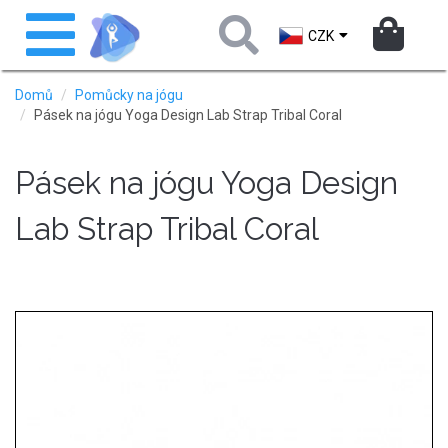
Přejít
Toggle
k
navigation
CZK
hlavnímu
obsahu
Domů
Pomůcky na jógu
Pásek na jógu Yoga Design Lab Strap Tribal Coral
Pásek na jógu Yoga Design
Lab Strap Tribal Coral