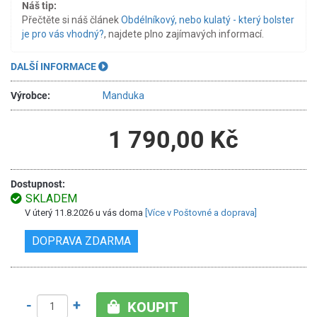
Náš tip:
Přečtěte si náš článek
Obdélníkový, nebo kulatý - který bolster
je pro vás vhodný?
, najdete plno zajímavých informací.
DALŠÍ INFORMACE
Výrobce:
Manduka
1 790,00 Kč
Dostupnost:
SKLADEM
V úterý 11.8.2026 u vás doma
[Více v Poštovné a doprava]
DOPRAVA ZDARMA
-
+
KOUPIT