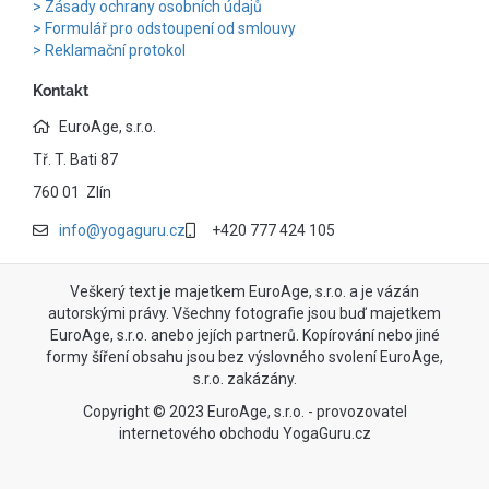
Zásady ochrany osobních údajů
Formulář pro odstoupení od smlouvy
Reklamační protokol
Kontakt
EuroAge, s.r.o.
Tř. T. Bati 87
760 01 Zlín
info@yogaguru.cz
+420 777 424 105
Veškerý text je majetkem EuroAge, s.r.o. a je vázán
autorskými právy. Všechny fotografie jsou buď majetkem
EuroAge, s.r.o. anebo jejích partnerů. Kopírování nebo jiné
formy šíření obsahu jsou bez výslovného svolení EuroAge,
s.r.o. zakázány.
Copyright © 2023 EuroAge, s.r.o. - provozovatel
internetového obchodu YogaGuru.cz