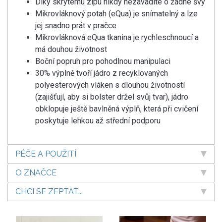
Díky skrytému zipu nikdy nezavadíte o žádné švy
Mikrovláknový potah (eQua) je snímatelný a lze
jej snadno prát v pračce
Mikrovláknová eQua tkanina je rychleschnoucí a
má douhou životnost
Boční popruh pro pohodlnou manipulaci
30% výplně tvoří jádro z recyklovaných
polyesterových vláken s dlouhou životností
(zajišťují, aby si bolster držel svůj tvar), jádro
obklopuje ještě bavlněná výplň, která při cvičení
poskytuje lehkou až střední podporu
PÉČE A POUŽITÍ
O ZNAČCE
CHCI SE ZEPTAT...