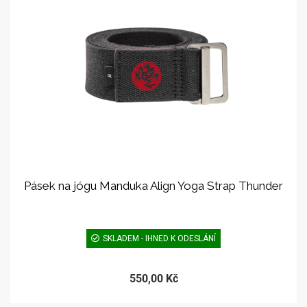
Pásek na jógu Manduka Align Yoga Strap Thunder
SKLADEM - IHNED K ODESLÁNÍ
550,00 Kč