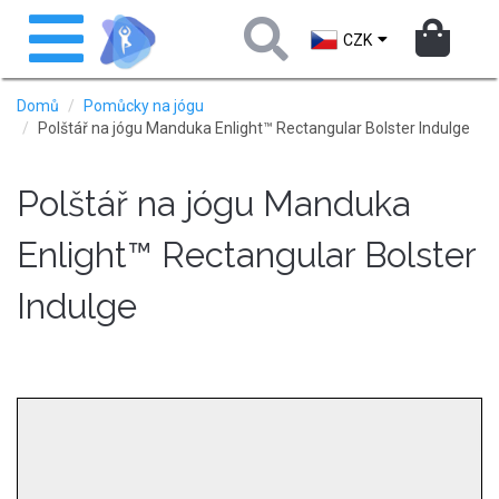
Přejít
Toggle
k
navigation
CZK
hlavnímu
obsahu
Domů
Pomůcky na jógu
Polštář na jógu Manduka Enlight™ Rectangular Bolster Indulge
Polštář na jógu Manduka
Enlight™ Rectangular Bolster
Indulge