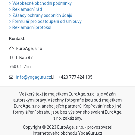
Všeobecné obchodní podmínky
Reklamační řád
Zásady ochrany osobních údajů
Formulář pro odstoupení od smlouvy
Reklamační protokol
Kontakt
EuroAge, s.r.o.
Tř. T. Bati 87
760 01 Zlín
info@yogaguru.cz
+420 777 424 105
Veškerý text je majetkem EuroAge, s.r.o. a je vázán
autorskými právy. Všechny fotografie jsou buď majetkem
EuroAge, s.r.o. anebo jejích partnerů. Kopírování nebo jiné
formy šíření obsahu jsou bez výslovného svolení EuroAge,
s.r.o. zakázány.
Copyright © 2023 EuroAge, s.r.o. - provozovatel
internetového obchodu YogaGuru.cz