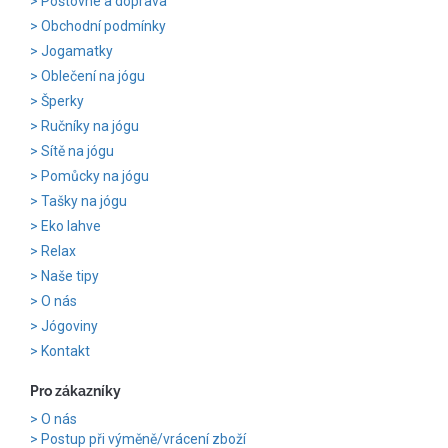
Poštovné a doprava
Obchodní podmínky
Jogamatky
Oblečení na jógu
Šperky
Ručníky na jógu
Sítě na jógu
Pomůcky na jógu
Tašky na jógu
Eko lahve
Relax
Naše tipy
O nás
Jógoviny
Kontakt
Pro zákazníky
O nás
Postup při výměně/vrácení zboží