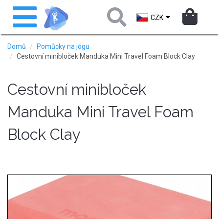
Přejít
Toggle
k
navigation
CZK
hlavnímu
obsahu
Domů
Pomůcky na jógu
Cestovní minibloček Manduka Mini Travel Foam Block Clay
Cestovní minibloček
Manduka Mini Travel Foam
Block Clay