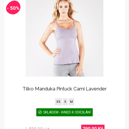
- 50%
Tílko Manduka Pintuck Cami Lavender
XS
S
M
SKLADEM - IHNED K ODESLÁNÍ
790,00 Kč