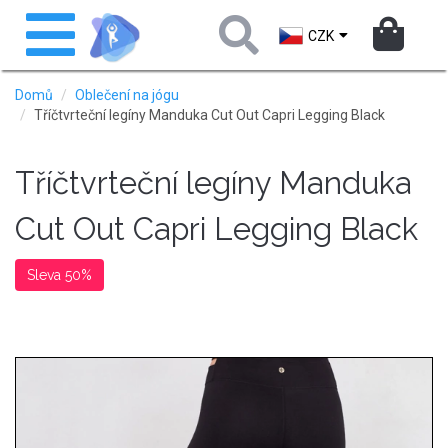
Přejít
Toggle
k
navigation
CZK
hlavnímu
obsahu
Domů
Oblečení na jógu
Tříčtvrteční legíny Manduka Cut Out Capri Legging Black
Tříčtvrteční legíny Manduka
Cut Out Capri Legging Black
Sleva 50%