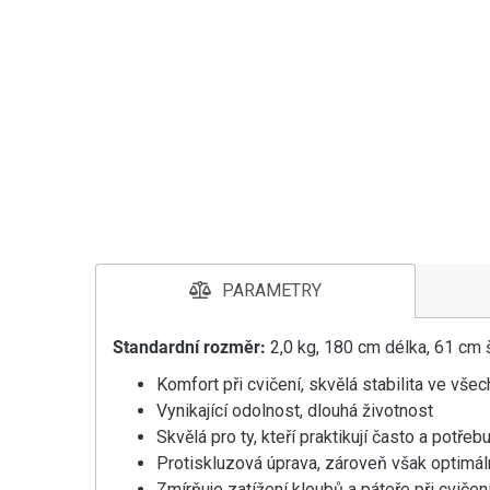
PARAMETRY
Standardní rozměr:
2,0 kg, 180 cm délka, 61 cm š
Komfort při cvičení, skvělá stabilita ve vše
Vynikající odolnost, dlouhá životnost
Skvělá pro ty, kteří praktikují často a potř
Protiskluzová úprava, zároveň však optimál
Zmírňuje zatížení kloubů a páteře při cviče