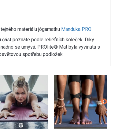
stejného materiálu jógamatku
Manduka PRO
u část poznáte podle reliéfních koleček. Díky
. Snadno se umývá. PROlite® Mat byla vyvinuta s
elosvětovou spotřebu podložek.