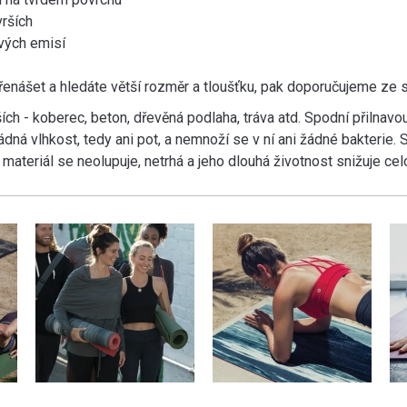
vrších
vých emisí
enášet a hledáte větší rozměr a tloušťku, pak doporučujeme ze 
ích - koberec, beton, dřevěná podlaha, tráva atd. Spodní přilnavo
dná vlhkost, tedy ani pot, a nemnoží se v ní ani žádné bakterie
 materiál se neolupuje, netrhá a jeho dlouhá životnost snižuje c