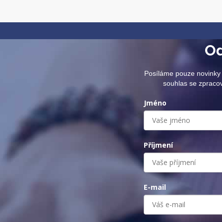
Od
Posíláme pouze novinky 
souhlas se zpraco
Jméno
Příjmení
E-mail