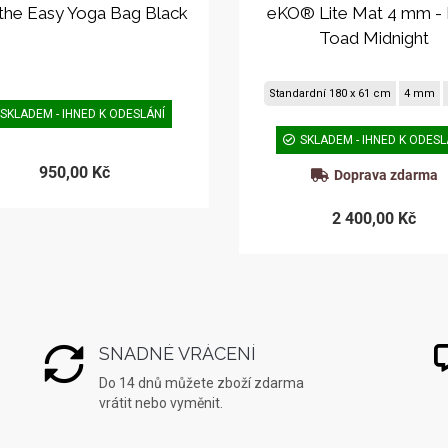
the Easy Yoga Bag Black
eKO® Lite Mat 4 mm - 
Toad Midnight
Standardní 180 x 61 cm
4 mm
SKLADEM - IHNED K ODESLÁNÍ
SKLADEM - IHNED K ODESL
950,00 Kč
Doprava zdarma
2 400,00 Kč
SNADNÉ VRÁCENÍ
Do 14 dnů můžete zboží zdarma
vrátit nebo vyměnit.