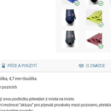
PÉČE A POUŽITÍ
O ZNAČCE
ířka, 4,7 mm tloušťka
ch pozicích
ebují svou podložku přenášet z místa na místo
ní možnost "skluzu" pro plynulé proskoky mezi pozicemi, přetáče
ní na tvrdém povrchu