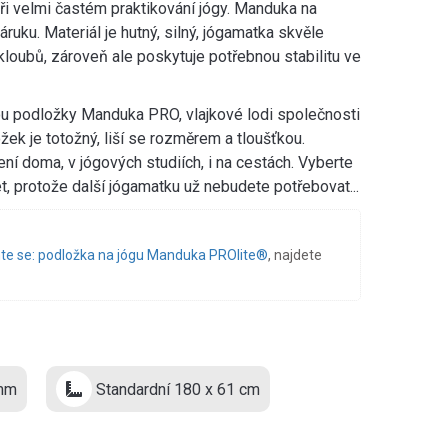
d při velmi častém praktikování jógy. Manduka na
áruku. Materiál je hutný, silný, jógamatka skvěle
 kloubů, zároveň ale poskytuje potřebnou stabilitu ve
ou podložky Manduka PRO, vlajkové lodi společnosti
ek je totožný, liší se rozměrem a tloušťkou.
ní doma, v jógových studiích, i na cestách. Vyberte
t, protože další jógamatku už nebudete potřebovat...
e se: podložka na jógu Manduka PROlite®
, najdete
mm
Standardní 180 x 61 cm