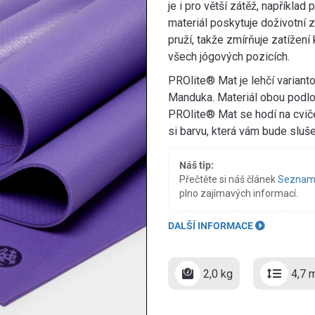
je i pro větší zátěž, napříkla
materiál poskytuje doživotní z
pruží, takže zmírňuje zatížení
všech jógových pozicích.
PROlite® Mat je lehčí variant
Manduka. Materiál obou podlož
PROlite® Mat se hodí na cviče
si barvu, která vám bude sluše
Náš tip:
Přečtěte si náš článek
Seznamt
plno zajímavých informací.
DALŠÍ INFORMACE
2,0 kg
4,7 