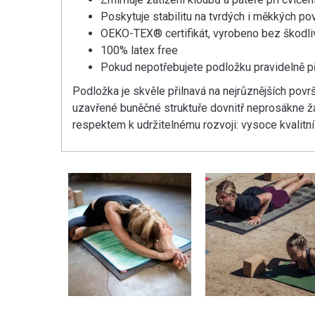
Poskytuje stabilitu na tvrdých i měkkých po
OEKO-TEX® certifikát, vyrobeno bez škodli
100% latex free
Pokud nepotřebujete podložku pravidelně př
Podložka je skvěle přilnavá na nejrůznějších površ
uzavřené buněčné struktuře dovnitř neprosákne žá
respektem k udržitelnému rozvoji: vysoce kvalitní