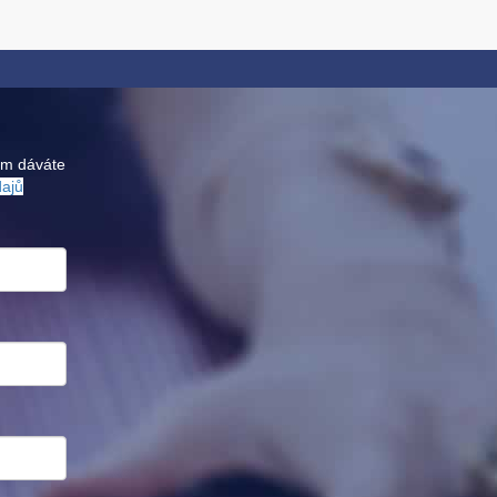
ám dáváte
dajů