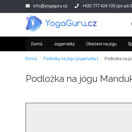
Přejít
info@yogaguru.cz
+420 777 424 105 (po-pá 09
k
hlavnímu
obsahu
Domů
Jogamatky
Oblečení na jógu
Š
Domů
Podložky na jógu (jógamatky)
Podložka na j
Podložka na jógu Manduk