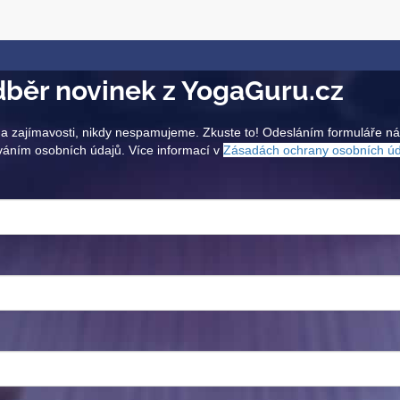
běr novinek z YogaGuru.cz
a zajímavosti, nikdy nespamujeme. Zkuste to! Odesláním formuláře n
váním osobních údajů. Více informací v
Zásadách ochrany osobních ú