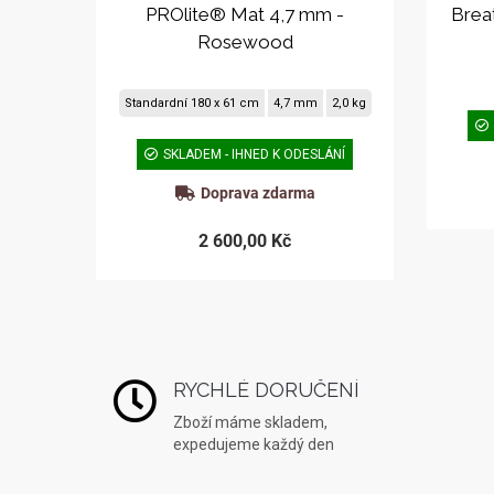
PROlite® Mat 4,7 mm -
Brea
Rosewood
Standardní 180 x 61 cm
4,7 mm
2,0 kg
SKLADEM - IHNED K ODESLÁNÍ
Doprava zdarma
2 600,00 Kč
RYCHLÉ DORUČENÍ
Zboží máme skladem,
expedujeme každý den