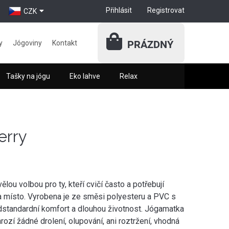
Přihlásit
Registrovat
CZK
PRÁZDNÝ
y
Jógoviny
Kontakt
Tašky na jógu
Eko lahve
Relax
erry
ou volbou pro ty, kteří cvičí často a potřebují
a místo. Vyrobena je ze směsi polyesteru a PVC s
adstandardní komfort a dlouhou životnost. Jógamatka
ozí žádné drolení, olupování, ani roztržení, vhodná