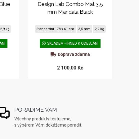
Blue
Design Lab Combo Mat 3,5
mm Mandala Black
2,9 kg
Standardní 178 x 61 cm
3,5 mm
2,2 kg
ÁNÍ
SKLADEM - IHNED K ODESLÁNÍ
Doprava zdarma
2 100,00 Kč
PORADÍME VÁM
Všechny produkty testujeme,
s výběrem Vám dokážeme poradit.