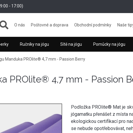
:00 - 17:00)
O nás
Poštovné a doprava
Obchodní podmínky
Naše tip
perky
Ručníky na jógu
Sítě na jógu
Pomůcky na jógu
ógu Manduka PROlite® 4,7 mm - Passion Berry
a PROlite® 4,7 mm - Passion B
Podložka PROlite® Mat je skvěl
jógamatku přenášet z místa n
ekologickou certifikací pro n
se nebude opotřebovávat, nehr