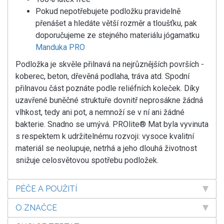
Pokud nepotřebujete podložku pravidelně
přenášet a hledáte větší rozměr a tloušťku, pak
doporučujeme ze stejného materiálu jógamatku
Manduka PRO
Podložka je skvěle přilnavá na nejrůznějších površích -
koberec, beton, dřevěná podlaha, tráva atd. Spodní
přilnavou část poznáte podle reliéfních koleček. Díky
uzavřené buněčné struktuře dovnitř neprosákne žádná
vlhkost, tedy ani pot, a nemnoží se v ní ani žádné
bakterie. Snadno se umývá. PROlite® Mat byla vyvinuta
s respektem k udržitelnému rozvoji: vysoce kvalitní
materiál se neolupuje, netrhá a jeho dlouhá životnost
snižuje celosvětovou spotřebu podložek.
PÉČE A POUŽITÍ
O ZNAČCE