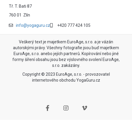
Tř. T. Bati 87
760 01 Zlín
info@yogaguru.cz
+420 777 424 105
Veškerý text je majetkem EuroAge, s.r.o. a je vázán
autorskými právy. Všechny fotografie jsou buď majetkem
EuroAge, s.r.o. anebo jejích partnerů. Kopírování nebo jiné
formy šíření obsahu jsou bez výslovného svolení EuroAge,
s.r.o. zakázány.
Copyright © 2023 EuroAge, s.r.o. - provozovatel
internetového obchodu YogaGuru.cz