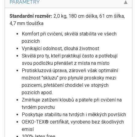
PARAMETRY
Standardní rozměr:
2,0 kg, 180 cm délka, 61 cm šířka,
4,7 mm tloušťka
Komfort při cvičení, skvělá stabilita ve všech
pozicích
Vynikající odolnost, dlouhá životnost
Skvělá pro ty, kteří praktikují často a potřebují
svou podložku přenášet z místa na místo
Protiskluzová úprava, zároveň však optimální
možnost "skluzu" pro plynulé proskoky mezi
pozicemi, přetáčení chodidel ve stojných
pozicích apod.
Zmírňuje zatížení kloubů a páteře při cvičení na
tvrdém povrchu
Poskytuje stabilitu na tvrdých i měkkých površích
OEKO-TEX® certifikát, vyrobeno bez škodlivých
emisí
100% latex free