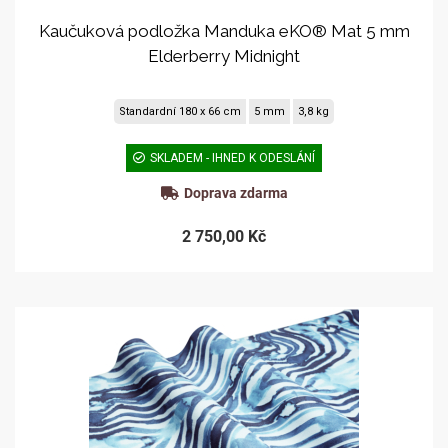
Kaučuková podložka Manduka eKO® Mat 5 mm
Elderberry Midnight
Standardní 180 x 66 cm
5 mm
3,8 kg
SKLADEM - IHNED K ODESLÁNÍ
Doprava zdarma
2 750,00 Kč