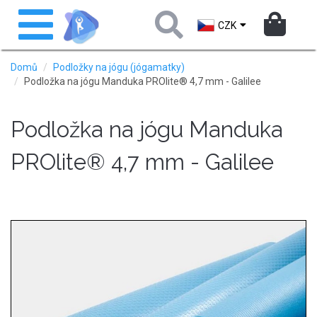
Přejít
Toggle
k
navigation
CZK
hlavnímu
obsahu
Domů
Podložky na jógu (jógamatky)
Podložka na jógu Manduka PROlite® 4,7 mm - Galilee
Podložka na jógu Manduka
PROlite® 4,7 mm - Galilee