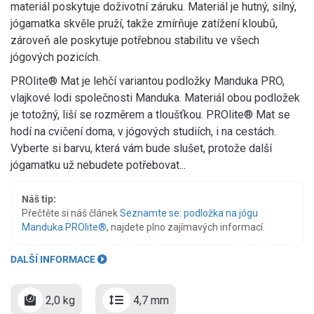
materiál poskytuje doživotní záruku. Materiál je hutný, silný,
jógamatka skvěle pruží, takže zmírňuje zatížení kloubů,
zároveň ale poskytuje potřebnou stabilitu ve všech
jógových pozicích.
PROlite® Mat je lehčí variantou podložky Manduka PRO,
vlajkové lodi společnosti Manduka. Materiál obou podložek
je totožný, liší se rozměrem a tloušťkou. PROlite® Mat se
hodí na cvičení doma, v jógových studiích, i na cestách.
Vyberte si barvu, která vám bude slušet, protože další
jógamatku už nebudete potřebovat...
Náš tip:
Přečtěte si náš článek
Seznamte se: podložka na jógu
Manduka PROlite®
, najdete plno zajímavých informací.
DALŠÍ INFORMACE
2,0 kg
4,7 mm