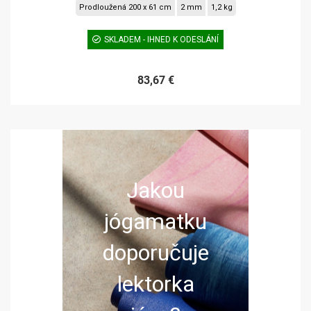
Prodloužená 200 x 61 cm
2 mm
1,2 kg
SKLADEM - IHNED K ODESLÁNÍ
83,67 €
Jakou
jógamatku
doporučuje
lektorka