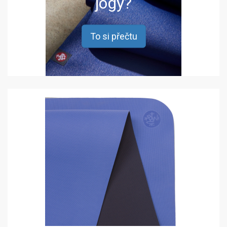
jógy?
To si přečtu