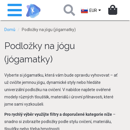
Přejít
Toggle
k
navigation
EUR
hlavnímu
obsahu
Domů
Podložky na jógu (jógamatky)
Podložky na jógu
(jógamatky)
Vyberte si jógamatku, která vám bude opravdu vyhovovat – ať
už cvičíte jemnou jógu, dynamické styly nebo hledáte
univerzální podložku na cvičení. V nabídce najdete ověřené
modely různých tlouštěk, materiálů i úrovní přilnavosti, které
jsme sami vyzkoušeli.
Pro rychlý výběr využijte filtry a doporučené kategorie níže
–
snadno si zobrazíte podložky podle stylu cvičení, materiálu,
tloušťky nebo třeba hmotnosti.