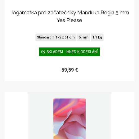
Jogamatka pro začátečníky Manduka Begin 5 mm
Yes Please
Standardní 172 x 61 cm
5 mm
1,1 kg
SKLADEM - IHNED K ODESLÁNÍ
59,59 €