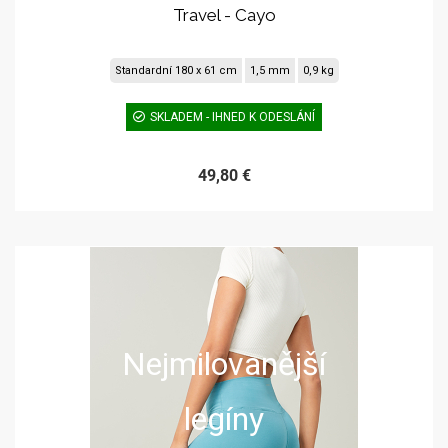
Travel - Cayo
Standardní 180 x 61 cm
1,5 mm
0,9 kg
SKLADEM - IHNED K ODESLÁNÍ
49,80 €
Nejmilovanější
legíny