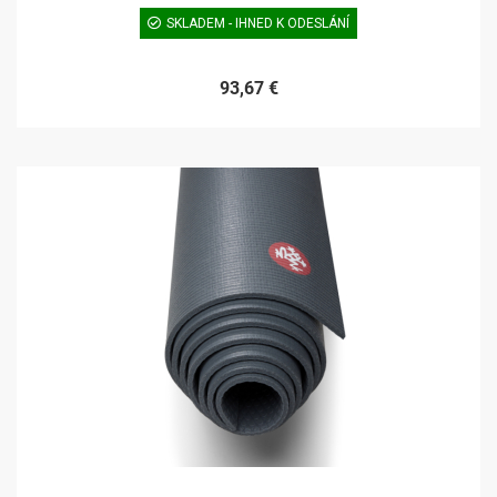
SKLADEM - IHNED K ODESLÁNÍ
93,67 €