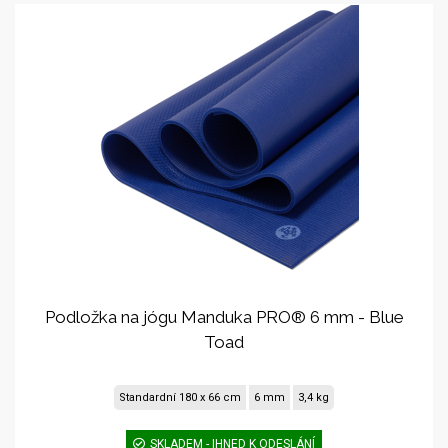
Podložka na jógu Manduka PRO® 6 mm - Blue
Toad
Standardní 180 x 66 cm
6 mm
3,4 kg
SKLADEM - IHNED K ODESLÁNÍ