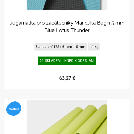
Jógamatka pro začátečníky Manduka Begin 5 mm
Blue Lotus Thunder
Standardní 172 x 61 cm
5 mm
1,1 kg
SKLADEM - IHNED K ODESLÁNÍ
63,27 €
novinka