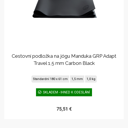
Cestovní podložka na jógu Manduka GRP Adapt
Travel 1,5 mm Carbon Black
Standardní 180 x 61 cm
1,5 mm
1,0 kg
SKLADEM - IHNED K ODESLÁNÍ
75,51 €