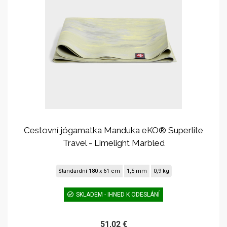
Cestovní jógamatka Manduka eKO® Superlite
Travel - Limelight Marbled
Standardní 180 x 61 cm
1,5 mm
0,9 kg
SKLADEM - IHNED K ODESLÁNÍ
51,02 €