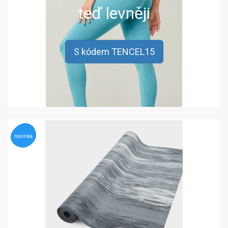
teď levněji
S kódem TENCEL15
novinka