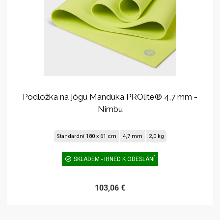
Podložka na jógu Manduka PROlite® 4,7 mm -
Nimbu
Standardní 180 x 61 cm
4,7 mm
2,0 kg
SKLADEM - IHNED K ODESLÁNÍ
103,06 €