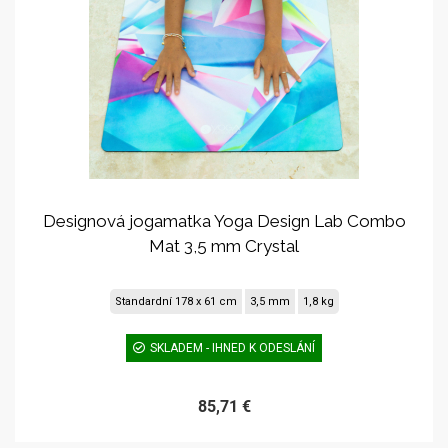
Designová jogamatka Yoga Design Lab Combo
Mat 3,5 mm Crystal
Standardní 178 x 61 cm
3,5 mm
1,8 kg
SKLADEM - IHNED K ODESLÁNÍ
85,71 €