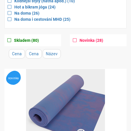
for
filter
Apply
items
Klidnější styly (hatha apod.)
(10
)
for
filter
Apply
items
Hot a bikram jóga
(24
)
for
filter
Apply
items
Na doma
(26
)
for
filter
Apply
items
Na doma i cestování MHD
(25
)
for
filter
for
Apply
items
Apply
items
Skladem
(80
)
Novinka
(28
)
filter
filter
for
for
Cena
Cena
Název
novinka