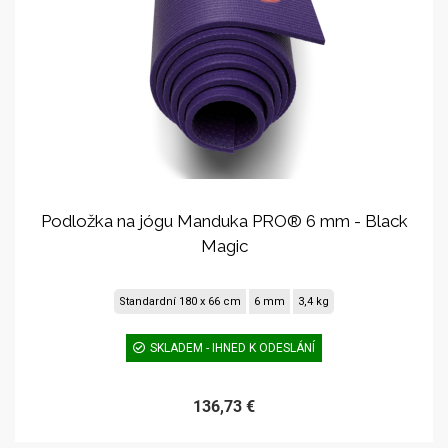
Podložka na jógu Manduka PRO® 6 mm - Black
Magic
Standardní 180 x 66 cm
6 mm
3,4 kg
SKLADEM - IHNED K ODESLÁNÍ
136,73 €