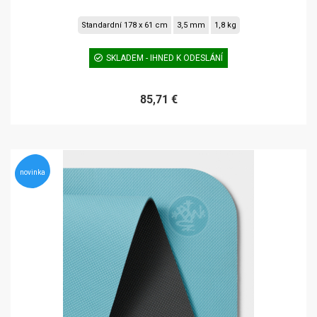
Standardní 178 x 61 cm
3,5 mm
1,8 kg
SKLADEM - IHNED K ODESLÁNÍ
85,71 €
novinka