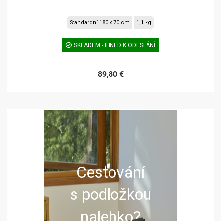
Standardní 180 x 70 cm
1,1 kg
SKLADEM - IHNED K ODESLÁNÍ
89,80 €
Cestování
s podložkou
nalehko?