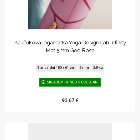
Kaučuková jogamatka Yoga Design Lab Infinity
Mat 5mm Geo Rose
Standardní 180 x 61 cm
5 mm
2,8 kg
SKLADEM - IHNED K ODESLÁNÍ
93,67 €