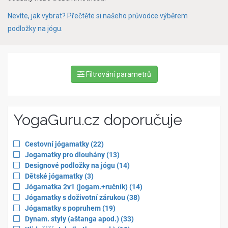
Nevíte, jak vybrat? Přečtěte si našeho průvodce výběrem
podložky na jógu.
Filtrování parametrů
YogaGuru.cz doporučuje
Apply
items
Cestovní jógamatky
(22
)
filter
Apply
items
Jogamatky pro dlouhány
(13
)
for
filter
Apply
items
Designové podložky na jógu
(14
)
for
filter
Apply
items
Dětské jógamatky
(3
)
for
filter
Apply
items
Jógamatka 2v1 (jogam.+ručník)
(14
)
for
filter
Apply
items
Jógamatky s doživotní zárukou
(38
)
for
filter
Apply
items
Jógamatky s popruhem
(19
)
for
filter
Apply
items
Dynam. styly (aštanga apod.)
(33
)