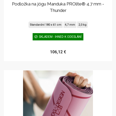
Podložka na jógu Manduka PROlite® 4,7 mm -
Thunder
Standardní 180 x 61 cm
4,7 mm
2,0 kg
SKLADEM - IHNED K ODESLÁNÍ
106,12 €