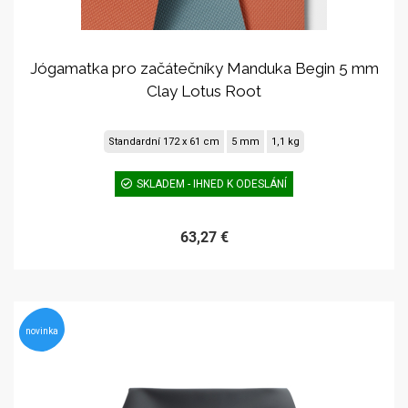
Jógamatka pro začátečníky Manduka Begin 5 mm
Clay Lotus Root
Standardní 172 x 61 cm
5 mm
1,1 kg
SKLADEM - IHNED K ODESLÁNÍ
63,27 €
novinka