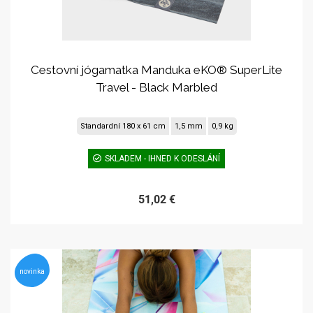
Cestovní jógamatka Manduka eKO® SuperLite
Travel - Black Marbled
Standardní 180 x 61 cm
1,5 mm
0,9 kg
SKLADEM - IHNED K ODESLÁNÍ
51,02 €
novinka