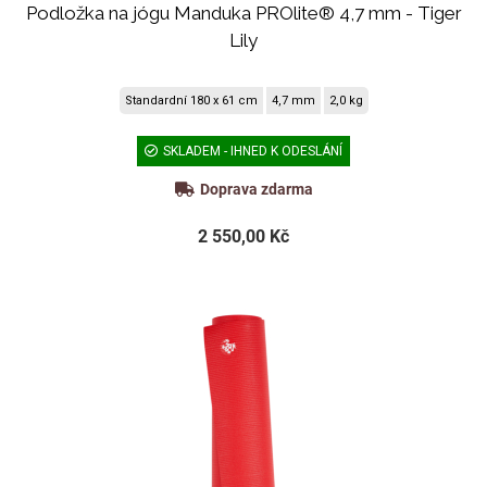
Podložka na jógu Manduka PROlite® 4,7 mm - Tiger
Lily
Standardní 180 x 61 cm
4,7 mm
2,0 kg
SKLADEM - IHNED K ODESLÁNÍ
Doprava zdarma
2 550,00 Kč