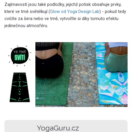
Zajímavostí jsou také podložky, jejichž potisk obsahuje prvky,
které ve tmě světélkují (
Glow od Yoga Design Lab
) - pokud tedy
cvičíte za šera nebo ve tmě, vytvoříte si díky tomuto efektu
jedinečnou atmosféru.
YogaGuru.cz