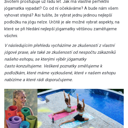
životem prostupuje už řadu let. Jak má vlastně perfektní
jógamatka vypadat? Co od ní očekáváme? A bude nám všem
vyhovat stejná? Asi tušíte, že vybrat jednu jedinou nejlepší
podložku na jógu nelze. Určitě je ale možné vybrat aspekty, na
které se při hledání nejlepší jógamatky většinou zaměřujeme
všichni.
V následujícím přehledu vycházíme ze zkušeností z vlastní
jógové praxe, ale také ze zkušeností od nespočtu zákazníků
našeho eshopu, se kterými výběr jógamatky
často konzultujeme. Veškeré poznatky směřujeme k
podložkám, které máme vyzkoušené, které v našem eshopu
nabízíme a které rádi doporučujeme.