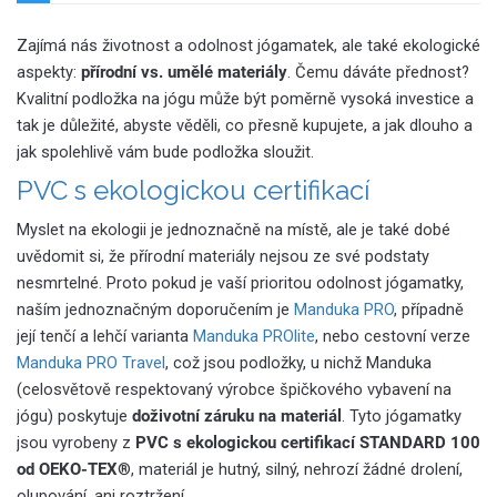
Zajímá nás životnost a odolnost jógamatek, ale také ekologické
aspekty:
přírodní vs. umělé materiály
. Čemu dáváte přednost?
Kvalitní podložka na jógu může být poměrně vysoká investice a
tak je důležité, abyste věděli, co přesně kupujete, a jak dlouho a
jak spolehlivě vám bude podložka sloužit.
PVC s ekologickou certifikací
Myslet na ekologii je jednoznačně na místě, ale je také dobé
uvědomit si, že přírodní materiály nejsou ze své podstaty
nesmrtelné. Proto pokud je vaší prioritou odolnost jógamatky,
naším jednoznačným doporučením je
Manduka PRO
, případně
její tenčí a lehčí varianta
Manduka PROlite
, nebo cestovní verze
Manduka PRO Travel
, což jsou podložky, u nichž Manduka
(celosvětově respektovaný výrobce špičkového vybavení na
jógu) poskytuje
doživotní záruku na materiál
. Tyto jógamatky
jsou vyrobeny z
PVC s ekologickou certifikací STANDARD 100
od OEKO-TEX
®️, materiál je hutný, silný, nehrozí žádné drolení,
olupování, ani roztržení.