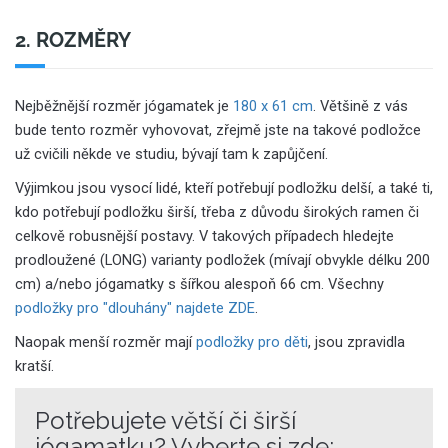
2. ROZMĚRY
Nejběžnější rozměr jógamatek je
180 x 61 cm
. Většině z vás
bude tento rozměr vyhovovat, zřejmě jste na takové podložce
už cvičili někde ve studiu, bývají tam k zapůjčení.
Výjimkou jsou vysocí lidé, kteří potřebují podložku delší, a také ti,
kdo potřebují podložku širší, třeba z důvodu širokých ramen či
celkově robusnější postavy. V takových případech hledejte
prodloužené (LONG) varianty podložek (mívají obvykle délku 200
cm) a/nebo jógamatky s šířkou alespoň 66 cm. Všechny
podložky pro "dlouhány" najdete ZDE
.
Naopak menší rozměr mají
podložky pro děti
, jsou zpravidla
kratší.
Potřebujete větší či širší
jógamatku? Vyberte si zde: