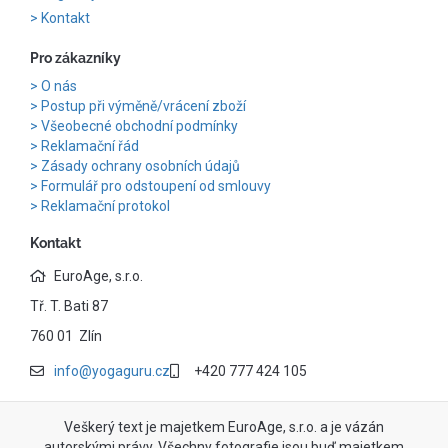
Kontakt
Pro zákazníky
O nás
Postup při výměně/vrácení zboží
Všeobecné obchodní podmínky
Reklamační řád
Zásady ochrany osobních údajů
Formulář pro odstoupení od smlouvy
Reklamační protokol
Kontakt
EuroAge, s.r.o.
Tř. T. Bati 87
760 01 Zlín
info@yogaguru.cz
+420 777 424 105
Veškerý text je majetkem EuroAge, s.r.o. a je vázán
autorskými právy. Všechny fotografie jsou buď majetkem