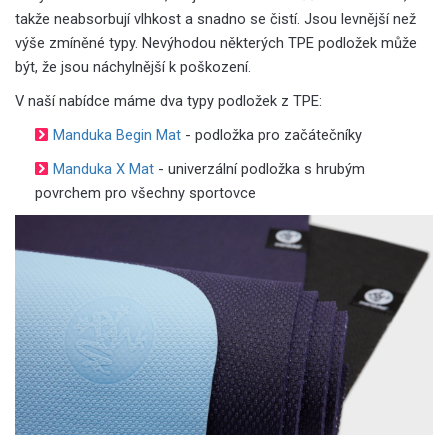
takže neabsorbují vlhkost a snadno se čistí. Jsou levnější než
výše zmíněné typy. Nevýhodou některých TPE podložek může
být, že jsou náchylnější k poškození.
V naší nabídce máme dva typy podložek z TPE:
Manduka Begin Mat
- podložka pro začátečníky
Manduka X Mat
- univerzální podložka s hrubým
povrchem pro všechny sportovce