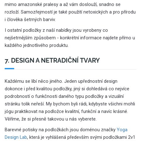
mimo amazonské pralesy a až vám doslouží, snadno se
rozloží. Samozřejmostí je také použití netoxických a pro přírodu
i člověka šetrných barviv.
I ostatní podložky z naší nabídky jsou vyrobeny co
nejšetrnějším způsobem - konkrétní informace najdete přímo u
každého jednotlivého produktu.
7. DESIGN A NETRADIČNÍ TVARY
Každému se líbí něco jiného. Jeden upřednostní design
dokonce i před kvalitou podložky, jiný si dohledává co nejvíce
podrobností o funkčnosti daného typu podložky a vizuální
stránku tolik neřeší. My bychom byli rádi, kdybyste všichni mohli
jógu praktikovat na podložce kvalitní, funkční a navíc krásné.
Věříme, že si přesně takovou u nás vyberete.
Barevné potisky na podložkách jsou doménou značky
Yoga
Design Lab
, která je vyhlášená především svými podložkami 2v1