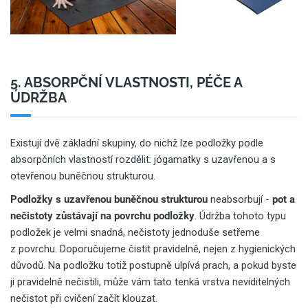
5. ABSORPČNÍ VLASTNOSTI, PÉČE A
ÚDRŽBA
Existují dvě základní skupiny, do nichž lze podložky podle
absorpčních vlastností rozdělit: jógamatky s uzavřenou a s
otevřenou buněčnou strukturou.
Podložky s uzavřenou buněčnou strukturou
neabsorbují -
pot a
nečistoty zůstávají na povrchu podložky
. Údržba tohoto typu
podložek je velmi snadná, nečistoty jednoduše setřeme
z povrchu. Doporučujeme čistit pravidelně, nejen z hygienických
důvodů. Na podložku totiž postupně ulpívá prach, a pokud byste
ji pravidelně nečistili, může vám tato tenká vrstva neviditelných
nečistot při cvičení začít klouzat.