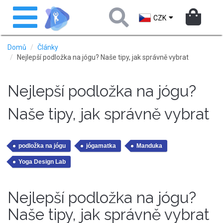
Přejít
Toggle
k
navigation
CZK
hlavnímu
obsahu
Domů
Články
Nejlepší podložka na jógu? Naše tipy, jak správně vybrat
Nejlepší podložka na jógu?
Naše tipy, jak správně vybrat
podložka na jógu
jógamatka
Manduka
Yoga Design Lab
Nejlepší podložka na jógu?
Naše tipy, jak správně vybrat