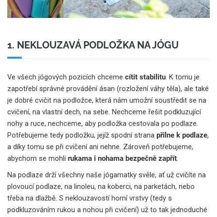
1. NEKLOUZAVÁ PODLOŽKA NA JÓGU
Ve všech jógových pozicích chceme
cítit stabilitu
. K tomu je
zapotřebí správné provádění ásan (rozložení váhy těla), ale také
je dobré cvičit na podložce, která nám umožní soustředit se na
cvičení, na vlastní dech, na sebe. Nechceme řešit podkluzující
nohy a ruce, nechceme, aby podložka cestovala po podlaze.
Potřebujeme tedy podložku, jejíž spodní strana
přilne k podlaze
,
a díky tomu se při cvičení ani nehne. Zároveň potřebujeme,
abychom se mohli
rukama i nohama bezpečně zapřít
.
Na podlaze drží všechny naše jógamatky svěle, ať už cvičíte na
plovoucí podlaze, na linoleu, na koberci, na parketách, nebo
třeba na dlažbě. S neklouzavostí horní vrstvy (tedy s
podkluzováním rukou a nohou při cvičení) už to tak jednoduché