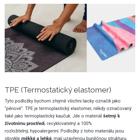
TPE (Termostatický elastomer)
Tyto podložky bychom zřejmě všichni laicky označili jako
"pěnové". TPE je termoplastický elastomer, někdy označovaný
také jako termoplastický kaučuk. Jde o materiál
šetrný k
životnímu prostřed
í, recyklovatelný a 100%
rozložitelný, hypoalergenní. Podložky z toho materiálu jsou
obvykle
měkké a lehké
, mají uzavřenou buněčnou strukturu,