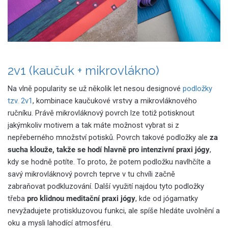
2v1 (kaučuk + mikrovlákno)
Na vlně popularity se už několik let nesou designové
podložky
tzv. 2v1
, kombinace kaučukové vrstvy a mikrovláknového
ručníku. Právě mikrovláknový povrch lze totiž potisknout
jakýmkoliv motivem a tak máte možnost vybrat si z
nepřeberného množství potisků. Povrch takové podložky ale
za
sucha klouže, takže se hodí hlavně pro intenzivní praxi jógy
,
kdy se hodně potíte. To proto, že potem podložku navlhčíte a
savý mikrovláknový povrch teprve v tu chvíli začně
zabraňovat podkluzování. Další využití najdou tyto podložky
třeba
pro klidnou meditační praxi jógy
, kde od jógamatky
nevyžadujete protiskluzovou funkci, ale spíše hledáte uvolnění a
oku a mysli lahodící atmosféru.