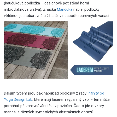
(kaučuková podložka + designově potištěná horní
mikrovláknová vrstva). Značka
Manduka
nabízí podložky
většinou jednobarevné a žíhané, v nespočtu barevných variací.
Dalším typem jsou pak například podložky z řady
Infinity od
Yoga Design Lab
, které mají laserem vypálený vzor - ten může
pomáhat při zarovnávání těla v pozicích. Často jde o vzory
mandal a různých symetrických abstraktních obrazů.