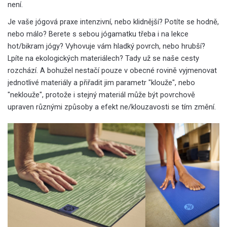
není.
Je vaše jógová praxe intenzivní, nebo klidnější? Potíte se hodně,
nebo málo? Berete s sebou jógamatku třeba i na lekce
hot/bikram jógy? Vyhovuje vám hladký povrch, nebo hrubší?
Lpíte na ekologických materiálech? Tady už se naše cesty
rozchází. A bohužel nestačí pouze v obecné rovině vyjmenovat
jednotlivé materiály a přiřadit jim parametr "klouže", nebo
"neklouže", protože i stejný materiál může být povrchově
upraven různými způsoby a efekt ne/klouzavosti se tím změní.