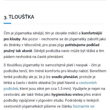
3. TLOUŠŤKA
Čím je jógamatka silnější, tím je obvykle měkčí a
komfortnější
pro klouby
. Ale pozor - nechceme se do jógamatky zabořit jako
do žíněnky v tělocvičně, pro praxi jógy
potřebujeme podklad
pružný tak akorát
. Silnější podložka navíc může být těžká a tím
pádem nevhodná na časté přenášení.
S tloušťkou jógamatky to samozřejmě platí i naopak - čím je
podložka tenčí, tím méně komfortu pro klouby nabízí. Benefitem
tenké podložky ale je, že ji lze
snadlo přenášet
, protože je
lehká a často i dobře skladná (to platí hlavně u
cestovních
podložek
, které jsou silné jen cca 1,5 mm). Využijete je nejen na
cestování, ale také třeba jako
hygienickou vrstvu
přes erární
podložky vypůjčené v jógovém studiu. Podrobněji o tenkých
cestovních jógamatkách píšeme ve článku
Seznamte se: