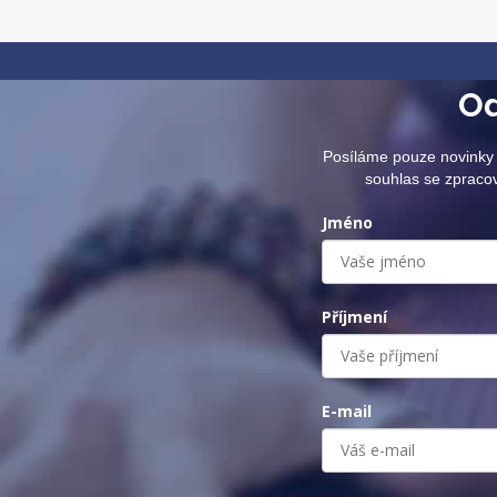
Od
Posíláme pouze novinky 
souhlas se zpraco
Jméno
Příjmení
E-mail