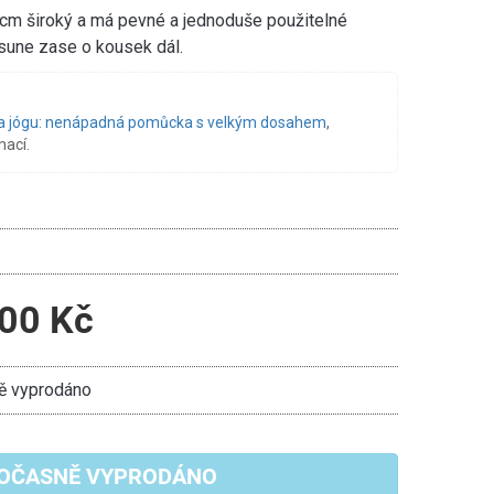
 cm široký a má pevné a jednoduše použitelné
osune zase o kousek dál.
a jógu: nenápadná pomůcka s velkým dosahem
,
mací.
00 Kč
 vyprodáno
OČASNĚ VYPRODÁNO