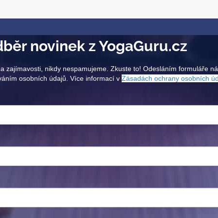
běr novinek z YogaGuru.cz
a zajímavosti, nikdy nespamujeme. Zkuste to! Odesláním formuláře n
váním osobních údajů. Více informací v
Zásadách ochrany osobních ú