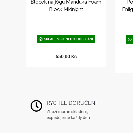
Bloček na jógu Manduka Foam
Po
Block Midnight
Enli
SKLADEM - IHNED K ODESLÁNÍ
650,00 Kč
RYCHLÉ DORUČENÍ
Zboží máme skladem,
expedujeme každý den