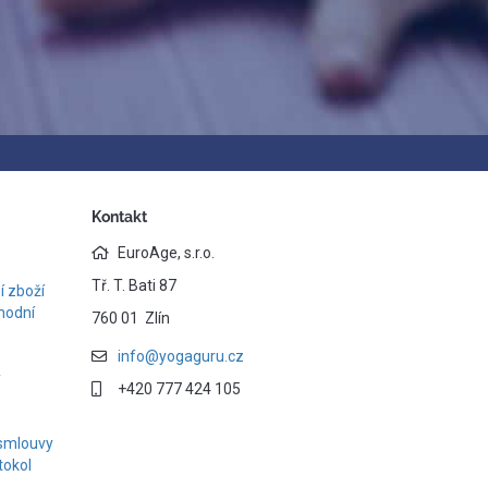
Kontakt
EuroAge, s.r.o.
Tř. T. Bati 87
 zboží
hodní
760 01 Zlín
info@yogaguru.cz
y
+420 777 424 105
smlouvy
tokol