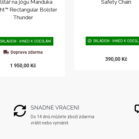
lštář na jógu Manduka
Safety Chain
ght™ Rectangular Bolster
Thunder
SKLADEM - IHNED K ODESL
SKLADEM - IHNED K ODESLÁNÍ
Doprava zdarma
390,00 Kč
1 950,00 Kč
SNADNÉ VRÁCENÍ
Do 14 dnů můžete zboží zdarma
vrátit nebo vyměnit.