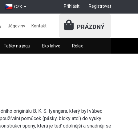
Přihlásit
Registrovat
CZK
PRÁZDNÝ
y
Jógoviny
Kontakt
Tašky na jógu
Eko lahve
Relax
ího originálu B. K. S. Iyengara, který byl vůbec
l používání pomůcek (pásky, bloky atd.) do výuky
konstrukci spony, která je teď odolnější a snadněji se