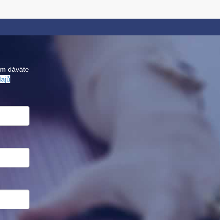
ám dáváte
dajů