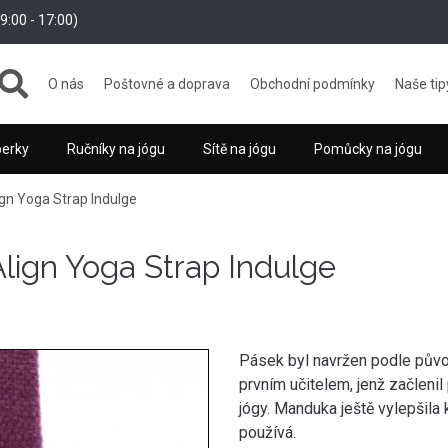
:00 - 17:00)
O nás
Poštovné a doprava
Obchodní podmínky
Naše tip
perky
Ručníky na jógu
Sítě na jógu
Pomůcky na jógu
gn Yoga Strap Indulge
lign Yoga Strap Indulge
Pásek byl navržen podle původn
prvním učitelem, jenž začleni
jógy. Manduka ještě vylepšila 
používá.