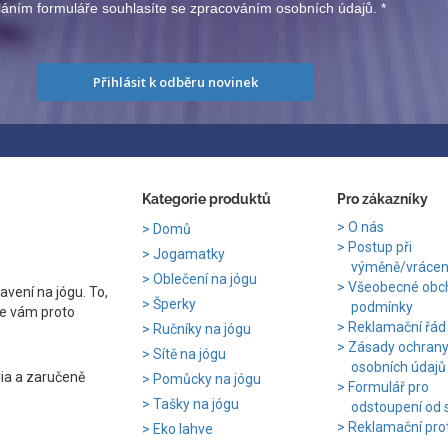
áním formuláře souhlasíte se zpracováním osobních údajů.
*
Přihlásit k odběru novinek
Kategorie produktů
Pro zákazníky
O nás
Domů
Postup při
Jogamatky
výměně/vrácení
Oblečení na jógu
Všeobecné obc
avení na jógu. To,
Šperky
podmínky
e vám proto
Reklamační řád
Ručníky na jógu
Zásady ochran
Sítě na jógu
osobních údajů
ria a zaručeně
Pomůcky na jógu
Formulář pro
Tašky na jógu
odstoupení od 
Reklamační pro
Eko lahve