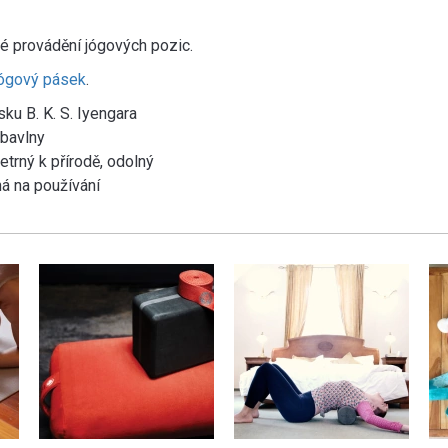
é provádění jógových pozic.
jógový pásek
.
ku B. K. S. Iyengara
bavlny
etrný k přírodě, odolný
há na používání