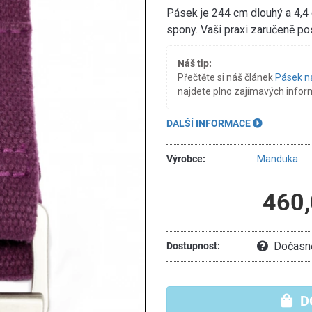
Pásek je 244 cm dlouhý a 4,4
spony. Vaši praxi zaručeně p
Náš tip:
Přečtěte si náš článek
Pásek n
najdete plno zajímavých infor
DALŠÍ INFORMACE
Výrobce:
Manduka
460,
Dočasně
Dostupnost:
D