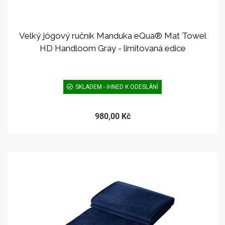
Velký jógový ručník Manduka eQua® Mat Towel
HD Handloom Gray - limitovaná edice
SKLADEM - IHNED K ODESLÁNÍ
980,00 Kč