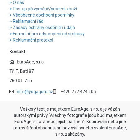
O nás
Postup při výměně/vrácení zboží
Všeobecné obchodní podmínky
Reklamační řád
Zásady ochrany osobních údajů
Formulář pro odstoupení od smlouvy
Reklamační protokol
Kontakt
EuroAge, s.r.o.
Tř. T. Bati 87
760 01 Zlín
info@yogaguru.cz
+420 777 424 105
Veškerý text je majetkem EuroAge, s.r.o. a je vázán
autorskými právy. Všechny fotografie jsou buď majetkem
EuroAge, s.r.o. anebo jejích partnerů. Kopírování nebo jiné
formy šíření obsahu jsou bez výslovného svolení EuroAge,
s.r.o. zakázány.