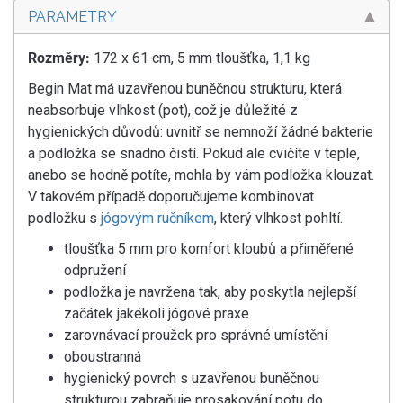
PARAMETRY
Rozměry:
172 x 61 cm, 5 mm tloušťka, 1,1 kg
Begin Mat má uzavřenou buněčnou strukturu, která
neabsorbuje vlhkost (pot), což je důležité z
hygienických důvodů: uvnitř se nemnoží žádné bakterie
a podložka se snadno čistí. Pokud ale cvičíte v teple,
anebo se hodně potíte, mohla by vám podložka klouzat.
V takovém případě doporučujeme kombinovat
podložku s
jógovým ručníkem
, který vlhkost pohltí.
tloušťka 5 mm pro komfort kloubů a přiměřené
odpružení
podložka je navržena tak, aby poskytla nejlepší
začátek jakékoli jógové praxe
zarovnávací proužek pro správné umístění
oboustranná
hygienický povrch s uzavřenou buněčnou
strukturou zabraňuje prosakování potu do