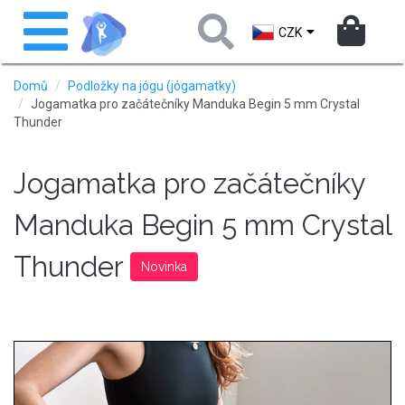
Přejít
Toggle
k
navigation
CZK
hlavnímu
obsahu
Domů
Podložky na jógu (jógamatky)
Jogamatka pro začátečníky Manduka Begin 5 mm Crystal
Thunder
Jogamatka pro začátečníky
Manduka Begin 5 mm Crystal
Thunder
Novinka