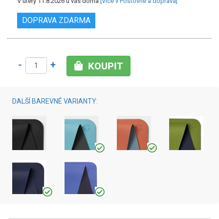
V úterý 11.8.2026 u vás doma
[Více v Poštovné a doprava]
DOPRAVA ZDARMA
-
+
KOUPIT
DALŠÍ BAREVNÉ VARIANTY: