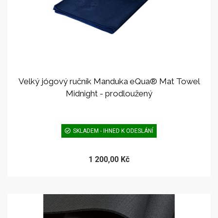
Velký jógový ručník Manduka eQua® Mat Towel
Midnight - prodloužený
SKLADEM - IHNED K ODESLÁNÍ
1 200,00 Kč