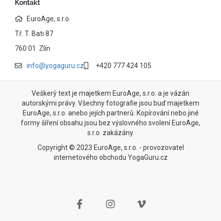
Kontakt
EuroAge, s.r.o.
Tř. T. Bati 87
760 01 Zlín
info@yogaguru.cz
+420 777 424 105
Veškerý text je majetkem EuroAge, s.r.o. a je vázán
autorskými právy. Všechny fotografie jsou buď majetkem
EuroAge, s.r.o. anebo jejích partnerů. Kopírování nebo jiné
formy šíření obsahu jsou bez výslovného svolení EuroAge,
s.r.o. zakázány.
Copyright © 2023 EuroAge, s.r.o. - provozovatel
internetového obchodu YogaGuru.cz