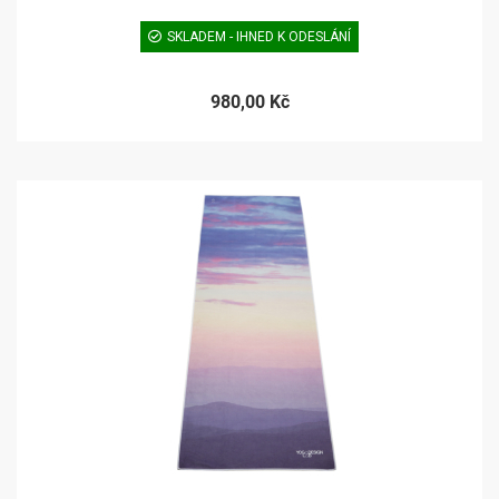
SKLADEM - IHNED K ODESLÁNÍ
980,00 Kč