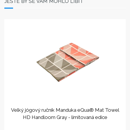
JEŠTĚ BY SE VÁM MOHLO LÍBIT
Velký jógový ručník Manduka eQua® Mat Towel
HD Handloom Gray - limitovaná edice