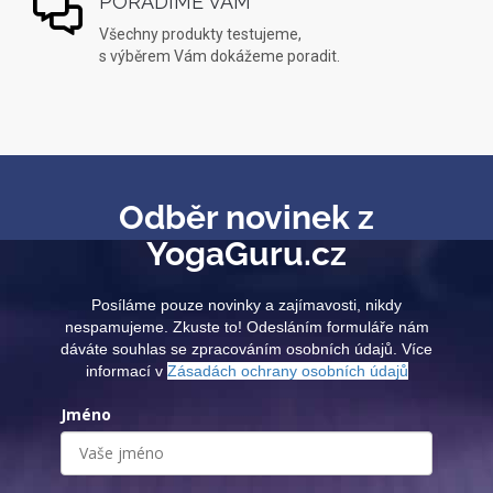
PORADÍME VÁM
Všechny produkty testujeme,
s výběrem Vám dokážeme poradit.
Odběr novinek z
YogaGuru.cz
Posíláme pouze novinky a zajímavosti, nikdy
nespamujeme. Zkuste to! Odesláním formuláře nám
dáváte souhlas se zpracováním osobních údajů. Více
informací v
Zásadách ochrany osobních údajů
Jméno