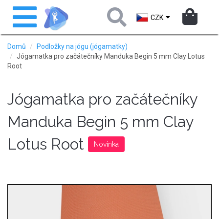
Přejít
Toggle
k
navigation
CZK
hlavnímu
obsahu
Domů
Podložky na jógu (jógamatky)
Jógamatka pro začátečníky Manduka Begin 5 mm Clay Lotus
Root
Jógamatka pro začátečníky
Manduka Begin 5 mm Clay
Lotus Root
Novinka