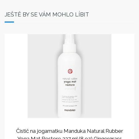
JEŠTĚ BY SE VÁM MOHLO LÍBIT
Čistič na jogamatku Manduka Natural Rubber
Yoga Mat Restore 227 ml (8 oz) Gingergrass