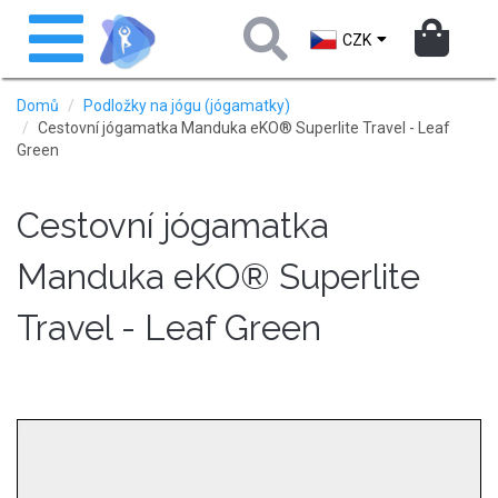
Přejít
Toggle
k
navigation
CZK
hlavnímu
obsahu
Domů
Podložky na jógu (jógamatky)
Cestovní jógamatka Manduka eKO® Superlite Travel - Leaf
Green
Cestovní jógamatka
Manduka eKO® Superlite
Travel - Leaf Green