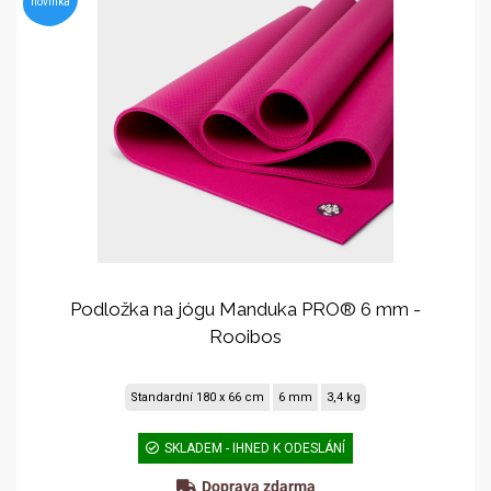
novinka
Podložka na jógu Manduka PRO® 6 mm -
Rooibos
Standardní 180 x 66 cm
6 mm
3,4 kg
SKLADEM - IHNED K ODESLÁNÍ
Doprava zdarma