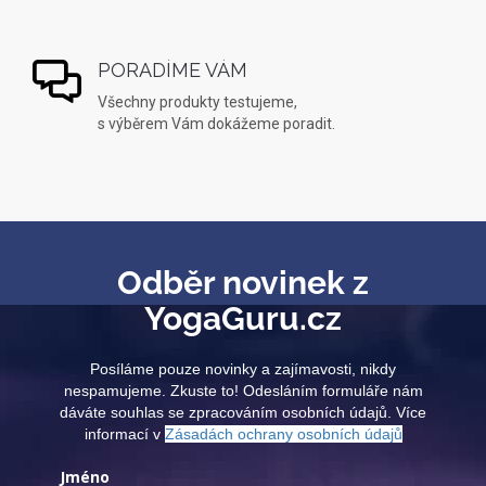
PORADÍME VÁM
Všechny produkty testujeme,
s výběrem Vám dokážeme poradit.
Odběr novinek z
YogaGuru.cz
Posíláme pouze novinky a zajímavosti, nikdy
nespamujeme. Zkuste to! Odesláním formuláře nám
dáváte souhlas se zpracováním osobních údajů. Více
informací v
Zásadách ochrany osobních údajů
Jméno