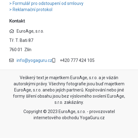
Formulář pro odstoupení od smlouvy
Reklamační protokol
Kontakt
EuroAge, s.r.o.
Tř. T. Bati 87
760 01 Zlín
info@yogaguru.cz
+420 777 424 105
Veškerý text je majetkem EuroAge, s.r.o. a je vázán
autorskými právy. Všechny fotografie jsou buď majetkem
EuroAge, s.r.o. anebo jejích partnerů. Kopírování nebo jiné
formy šíření obsahu jsou bez výslovného svolení EuroAge,
s.r.o. zakázány.
Copyright © 2023 EuroAge, s.r.o. - provozovatel
internetového obchodu YogaGuru.cz