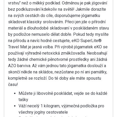
vrstvu" než o měkký podklad. Odměnou je pak jógování
bez podkluzování kdekoliv na světě! Jakmile dorazíte
na svých cestách do cíle, doporučujeme jógamatku
skladovat klasicky srolováním. Přeci jen jde o přírodní
materiál a dlouhodobé skladovaní v poskládaném stavu
by podložce nemuselo dělat dobře. Pokud tedy myslíte
na přírodu a navíc hodně cestujete, eKO SuperLite®
Travel Mat je jasná volba. Při výrobě jógamatek eKO se
používají výhradně netoxická změkčovadla. Neobsahují
tedy žádné chemické pěnotvorné prostředky ani žádná
AZO barviva. Až vám jednou tato jógamatka doslouží a
skončí někde na skládce, nezůstane po ní ani památky,
kompletně se rozloží. Do té doby ale máte spoustu
času!
Můžete ji libovolně poskládat, vejde se do každé
tašky
Váží necelý 1 kilogram, výjimečná podložka pro
všechny jogíny cestovatele