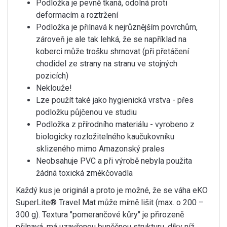
Podložka je pevně tkaná, odolná proti
deformacím a roztržení
Podložka je přilnavá k nejrůznějším povrchům,
zároveň je ale tak lehká, že se například na
koberci může trošku shrnovat (při přetáčení
chodidel ze strany na stranu ve stojných
pozicích)
Neklouže!
Lze použít také jako hygienická vrstva - přes
podložku půjčenou ve studiu
Podložka z přírodního materiálu - vyrobeno z
biologicky rozložitelného kaučukovníku
sklizeného mimo Amazonský prales
Neobsahuje PVC a při výrobě nebyla použita
žádná toxická změkčovadla
Každý kus je originál a proto je možné, že se váha eKO
SuperLite® Travel Mat může mírně lišit (max. o 200 –
300 g). Textura "pomerančové kůry" je přirozeně
přilnavá, má uzavřenou buněčnou strukturu, díky níž