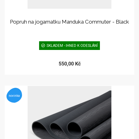
Popruh na jogamatku Manduka Commuter - Black
SKLADEM - IHNED K ODESLÁNÍ
550,00 Kč
novinka