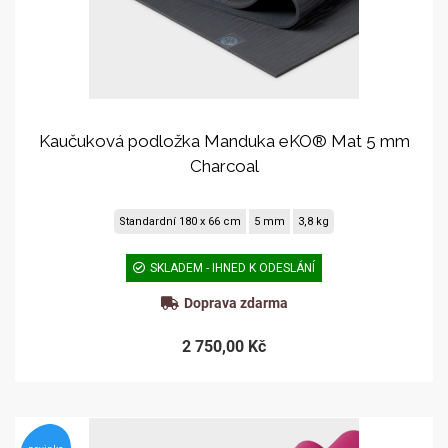
Kaučuková podložka Manduka eKO® Mat 5 mm
Charcoal
Standardní 180 x 66 cm
5 mm
3,8 kg
SKLADEM - IHNED K ODESLÁNÍ
Doprava zdarma
2 750,00 Kč