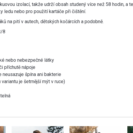
kuovou izolací, takže udrží obsah studený více než 58 hodin, a 
 ledu nebo pro použití kartáče při čištění.
ků na pití v autech, dětských kočárcích a podobně.
8/8
xické nebo nebezpečné látky
i příchutě nápoje
e neusazuje špína ani bakterie
ariantu je šetrnější mýt v ruce)
telná