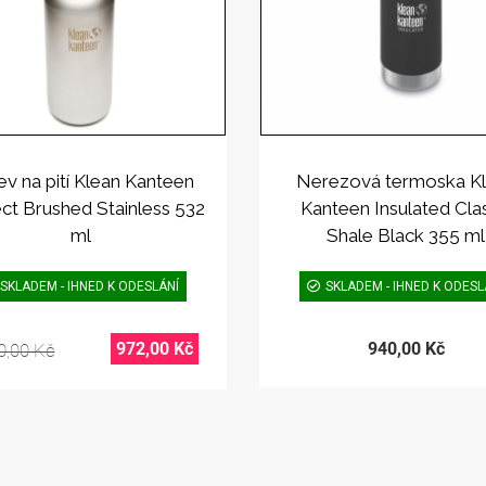
ev na pití Klean Kanteen
Nerezová termoska K
ct Brushed Stainless 532
Kanteen Insulated Cla
ml
Shale Black 355 ml
SKLADEM - IHNED K ODESLÁNÍ
SKLADEM - IHNED K ODESL
972,00 Kč
940,00 Kč
0,00 Kč