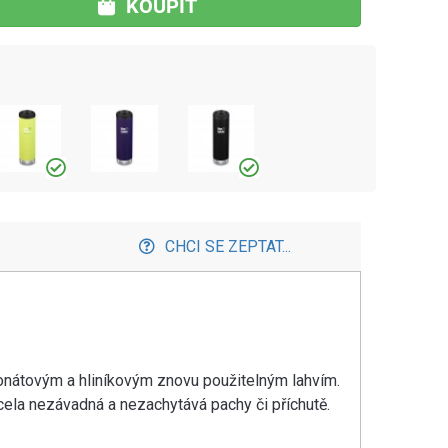
KOUPIT
CHCI SE ZEPTAT...
onátovým a hliníkovým znovu použitelným lahvím.
cela nezávadná a nezachytává pachy či příchutě.