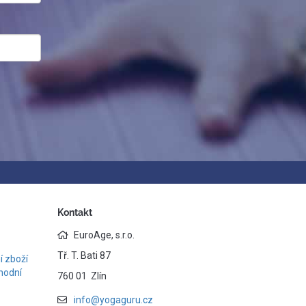
Kontakt
EuroAge, s.r.o.
Tř. T. Bati 87
 zboží
hodní
760 01 Zlín
info@yogaguru.cz