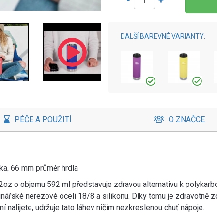
-
+
DALŠÍ BAREVNÉ VARIANTY:
PÉČE A POUŽITÍ
O ZNAČCE
ka, 66 mm průměr hrdla
oz o objemu 592 ml představuje zdravou alternativu k polykarb
inářské nerezové oceli 18/8 a silikonu. Díky tomu je zdravotně z
ní nalijete, udržuje tato láhev ničím nezkreslenou chuť nápoje.