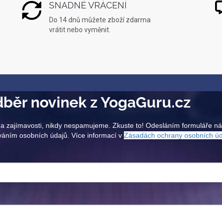
SNADNÉ VRÁCENÍ
Do 14 dnů můžete zboží zdarma
vrátit nebo vyměnit.
běr novinek z YogaGuru.cz
a zajímavosti, nikdy nespamujeme. Zkuste to! Odesláním formuláře n
váním osobních údajů. Více informací v
Zásadách ochrany osobních ú