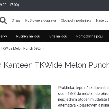
:00 - 17:00)
O nás
Poštovné a doprava
Obchodní podmínky
Naše tip
perky
Ručníky na jógu
Sítě na jógu
Pomůcky na jógu
 TKWide Melon Punch 592 ml
n Kanteen TKWide Melon Punch
Praktická, tepelně izolovaná 
oceli 18/8 do města i do přír
nějž jedním otočením uděláte h
alternativa k plastovým a hli