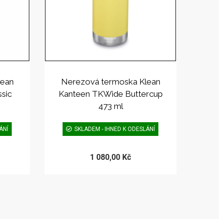
lean
Nerezová termoska Klean
ssic
Kanteen TKWide Buttercup
473 ml
ÁNÍ
SKLADEM - IHNED K ODESLÁNÍ
1 080,00 Kč