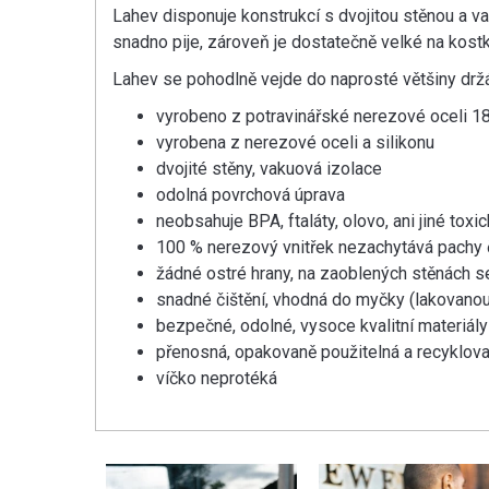
Lahev disponuje konstrukcí s dvojitou stěnou a va
snadno pije, zároveň je dostatečně velké na kostky
Lahev se pohodlně vejde do naprosté většiny držá
vyrobeno z potravinářské nerezové oceli 1
vyrobena z nerezové oceli a silikonu
dvojité stěny, vakuová izolace
odolná povrchová úprava
neobsahuje BPA, ftaláty, olovo, ani jiné to
100 % nerezový vnitřek nezachytává pachy č
žádné ostré hrany, na zaoblených stěnách s
snadné čištění, vhodná do myčky (lakovanou v
bezpečné, odolné, vysoce kvalitní materiály
přenosná, opakovaně použitelná a recyklova
víčko neprotéká