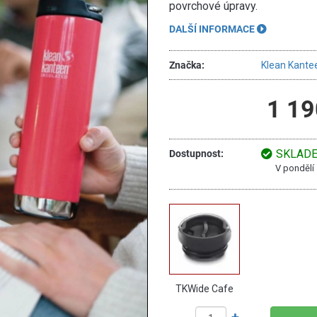
povrchové úpravy.
DALŠÍ INFORMACE
Značka:
Klean Kante
1 19
SKLAD
Dostupnost:
V pondělí
TKWide Cafe
Cap