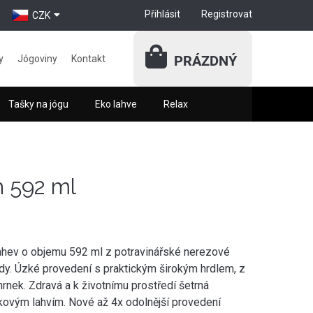
Přihlásit
Registrovat
CZK
PRÁZDNÝ
y
Jógoviny
Kontakt
Tašky na jógu
Eko lahve
Relax
 592 ml
lahev o objemu 592 ml z potravinářské nerezové
ody. Úzké provedení s praktickým širokým hrdlem, z
rnek. Zdravá a k životnímu prostředí šetrná
níkovým lahvím. Nové až 4x odolnější provedení