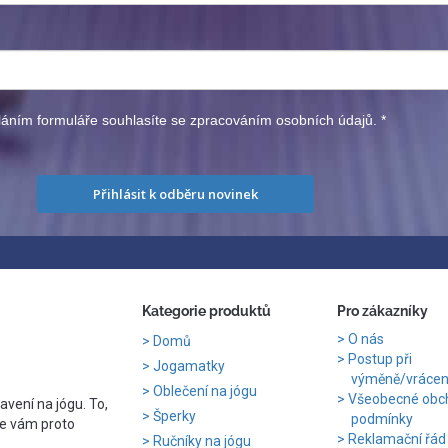
áním formuláře souhlasíte se zpracováním osobních údajů.
*
Přihlásit k odběru novinek
Kategorie produktů
Pro zákazníky
O nás
Domů
Postup při
Jogamatky
výměně/vrácení
Oblečení na jógu
Všeobecné obc
avení na jógu. To,
Šperky
podmínky
e vám proto
Reklamační řád
Ručníky na jógu