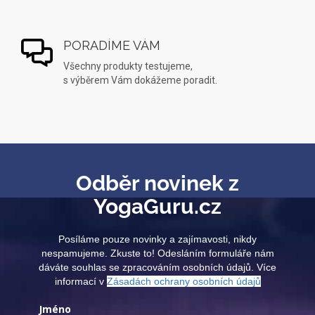
PORADÍME VÁM
Všechny produkty testujeme,
s výběrem Vám dokážeme poradit.
Odběr novinek z
YogaGuru.cz
Posíláme pouze novinky a zajímavosti, nikdy
nespamujeme. Zkuste to! Odesláním formuláře nám
dáváte souhlas se zpracováním osobních údajů. Více
informací v
Zásadách ochrany osobních údajů
Jméno