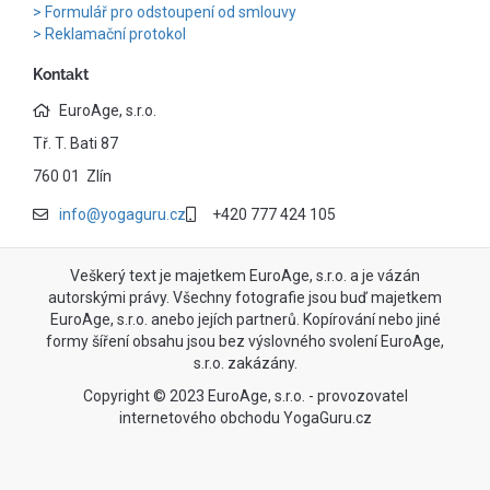
Formulář pro odstoupení od smlouvy
Reklamační protokol
Kontakt
EuroAge, s.r.o.
Tř. T. Bati 87
760 01 Zlín
info@yogaguru.cz
+420 777 424 105
Veškerý text je majetkem EuroAge, s.r.o. a je vázán
autorskými právy. Všechny fotografie jsou buď majetkem
EuroAge, s.r.o. anebo jejích partnerů. Kopírování nebo jiné
formy šíření obsahu jsou bez výslovného svolení EuroAge,
s.r.o. zakázány.
Copyright © 2023 EuroAge, s.r.o. - provozovatel
internetového obchodu YogaGuru.cz