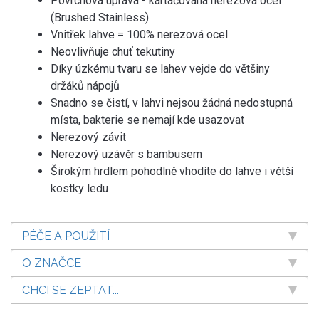
Povrchová úprava - kartáčovaná nerezová ocel
(Brushed Stainless)
Vnitřek lahve = 100% nerezová ocel
Neovlivňuje chuť tekutiny
Díky úzkému tvaru se lahev vejde do většiny
držáků nápojů
Snadno se čistí, v lahvi nejsou žádná nedostupná
místa, bakterie se nemají kde usazovat
Nerezový závit
Nerezový uzávěr s bambusem
Širokým hrdlem pohodlně vhodíte do lahve i větší
kostky ledu
PÉČE A POUŽITÍ
O ZNAČCE
CHCI SE ZEPTAT...