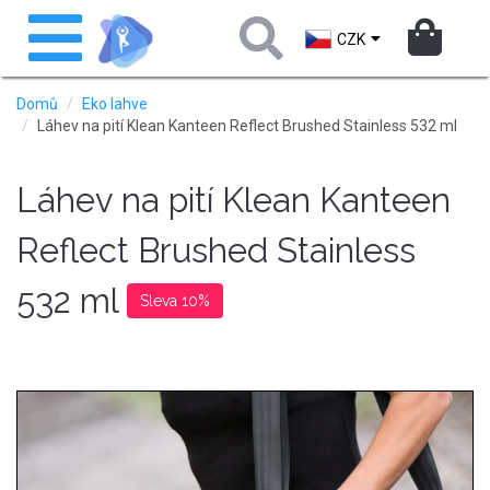
Přejít
Toggle
k
navigation
CZK
hlavnímu
obsahu
Domů
Eko lahve
Láhev na pití Klean Kanteen Reflect Brushed Stainless 532 ml
Láhev na pití Klean Kanteen
Reflect Brushed Stainless
532 ml
Sleva 10%