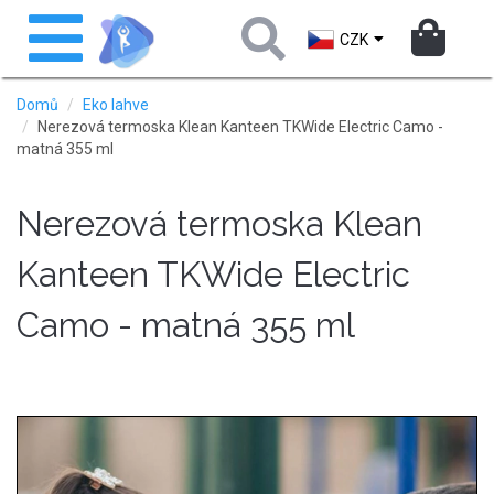
Přejít
Toggle
k
navigation
CZK
hlavnímu
obsahu
Domů
Eko lahve
Nerezová termoska Klean Kanteen TKWide Electric Camo -
matná 355 ml
Nerezová termoska Klean
Kanteen TKWide Electric
Camo - matná 355 ml