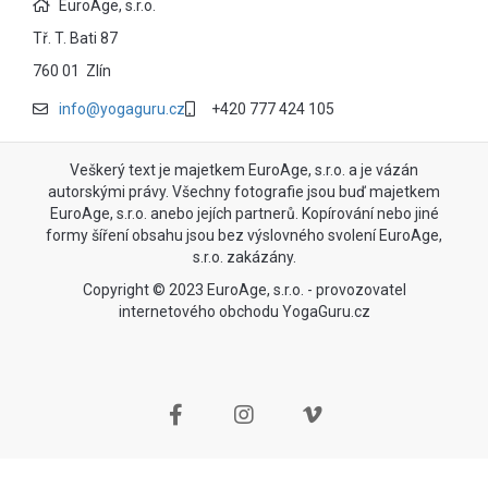
EuroAge, s.r.o.
Tř. T. Bati 87
760 01 Zlín
info@yogaguru.cz
+420 777 424 105
Veškerý text je majetkem EuroAge, s.r.o. a je vázán
autorskými právy. Všechny fotografie jsou buď majetkem
EuroAge, s.r.o. anebo jejích partnerů. Kopírování nebo jiné
formy šíření obsahu jsou bez výslovného svolení EuroAge,
s.r.o. zakázány.
Copyright © 2023 EuroAge, s.r.o. - provozovatel
internetového obchodu YogaGuru.cz