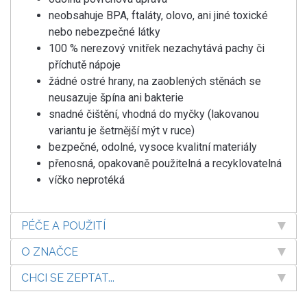
neobsahuje BPA, ftaláty, olovo, ani jiné toxické
nebo nebezpečné látky
100 % nerezový vnitřek nezachytává pachy či
příchutě nápoje
žádné ostré hrany, na zaoblených stěnách se
neusazuje špína ani bakterie
snadné čištění, vhodná do myčky (lakovanou
variantu je šetrnější mýt v ruce)
bezpečné, odolné, vysoce kvalitní materiály
přenosná, opakovaně použitelná a recyklovatelná
víčko neprotéká
PÉČE A POUŽITÍ
O ZNAČCE
CHCI SE ZEPTAT...