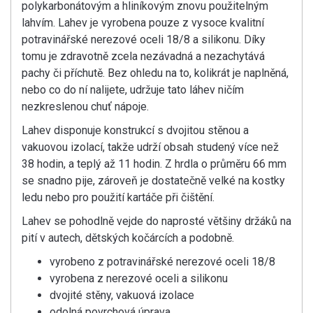
polykarbonátovým a hliníkovým znovu použitelným
lahvím. Lahev je vyrobena pouze z vysoce kvalitní
potravinářské nerezové oceli 18/8 a silikonu. Díky
tomu je zdravotně zcela nezávadná a nezachytává
pachy či příchutě. Bez ohledu na to, kolikrát je naplněná,
nebo co do ní nalijete, udržuje tato láhev ničím
nezkreslenou chuť nápoje.
Lahev disponuje konstrukcí s dvojitou stěnou a
vakuovou izolací, takže udrží obsah studený více než
38 hodin, a teplý až 11 hodin. Z hrdla o průměru 66 mm
se snadno pije, zároveň je dostatečně velké na kostky
ledu nebo pro použití kartáče při čištění.
Lahev se pohodlně vejde do naprosté většiny držáků na
pití v autech, dětských kočárcích a podobně.
vyrobeno z potravinářské nerezové oceli 18/8
vyrobena z nerezové oceli a silikonu
dvojité stěny, vakuová izolace
odolná povrchová úprava