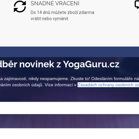
SNADNÉ VRÁCENÍ
Do 14 dnů můžete zboží zdarma
vrátit nebo vyměnit.
běr novinek z YogaGuru.cz
a zajímavosti, nikdy nespamujeme. Zkuste to! Odesláním formuláře n
váním osobních údajů. Více informací v
Zásadách ochrany osobních ú