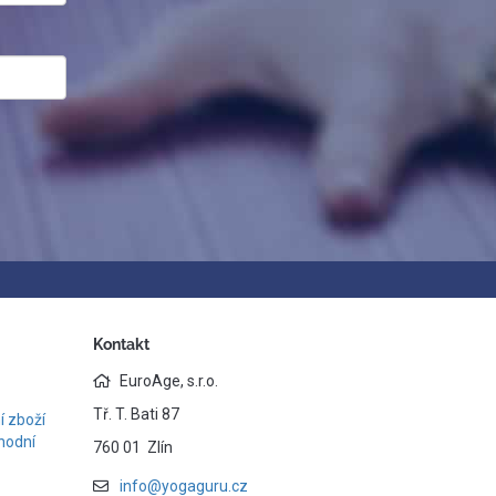
Kontakt
EuroAge, s.r.o.
Tř. T. Bati 87
 zboží
hodní
760 01 Zlín
info@yogaguru.cz