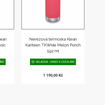
lean
Nerezová termoska Klean
ssic
Kanteen TKWide Melon Punch
592 ml
ÁNÍ
SKLADEM - IHNED K ODESLÁNÍ
1 190,00 Kč