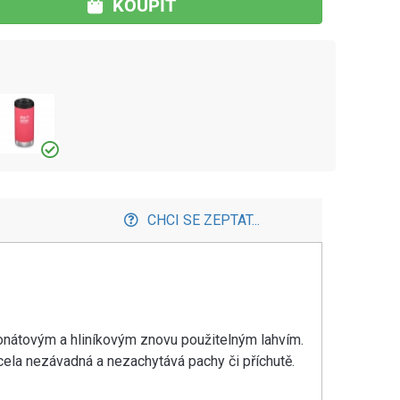
KOUPIT
CHCI SE ZEPTAT...
onátovým a hliníkovým znovu použitelným lahvím.
cela nezávadná a nezachytává pachy či příchutě.