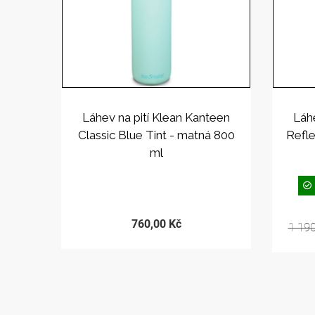
Láhev na pití Klean Kanteen
Láh
Classic Blue Tint - matná 800
Refle
ml
PRODEJ UKONČEN
760,00 Kč
1 19