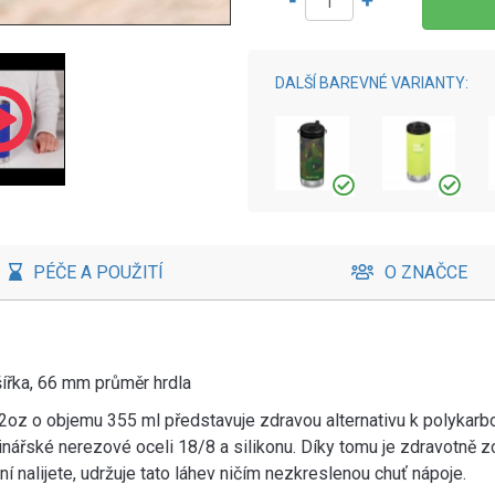
-
+
DALŠÍ BAREVNÉ VARIANTY:
PÉČE A POUŽITÍ
O ZNAČCE
ířka, 66 mm průměr hrdla
oz o objemu 355 ml představuje zdravou alternativu k polykarb
inářské nerezové oceli 18/8 a silikonu. Díky tomu je zdravotně z
ní nalijete, udržuje tato láhev ničím nezkreslenou chuť nápoje.