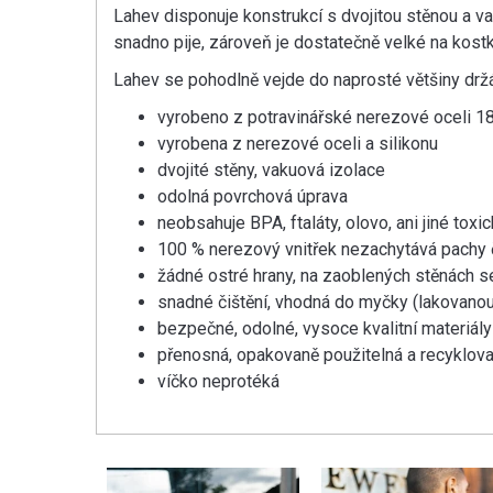
Lahev disponuje konstrukcí s dvojitou stěnou a va
snadno pije, zároveň je dostatečně velké na kostky
Lahev se pohodlně vejde do naprosté většiny držá
vyrobeno z potravinářské nerezové oceli 1
vyrobena z nerezové oceli a silikonu
dvojité stěny, vakuová izolace
odolná povrchová úprava
neobsahuje BPA, ftaláty, olovo, ani jiné to
100 % nerezový vnitřek nezachytává pachy č
žádné ostré hrany, na zaoblených stěnách s
snadné čištění, vhodná do myčky (lakovanou v
bezpečné, odolné, vysoce kvalitní materiály
přenosná, opakovaně použitelná a recyklova
víčko neprotéká