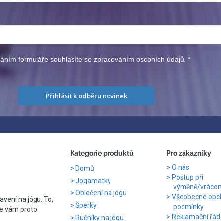
áním formuláře souhlasíte se zpracováním osobních údajů.
*
Přihlásit k odběru novinek
Kategorie produktů
Pro zákazníky
O nás
Domů
Postup při
Jogamatky
výměně/vrácení
Oblečení na jógu
Všeobecné obc
avení na jógu. To,
Šperky
podmínky
e vám proto
Reklamační řád
Ručníky na jógu