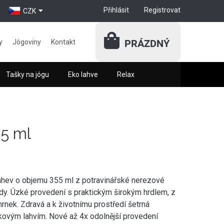
Přihlásit
Registrovat
CZK
PRÁZDNÝ
y
Jógoviny
Kontakt
Tašky na jógu
Eko lahve
Relax
5 ml
lahev o objemu 355 ml z potravinářské nerezové
ody. Úzké provedení s praktickým širokým hrdlem, z
rnek. Zdravá a k životnímu prostředí šetrná
níkovým lahvím. Nové až 4x odolnější provedení