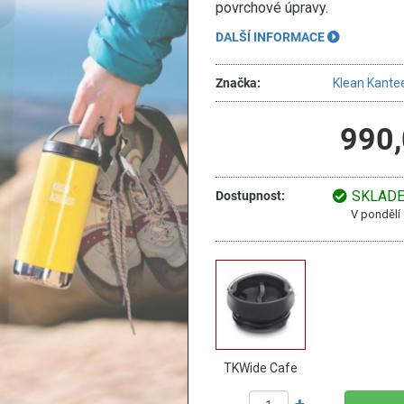
povrchové úpravy.
DALŠÍ INFORMACE
Značka:
Klean Kante
990,
SKLAD
Dostupnost:
V pondělí
TKWide Cafe
Cap