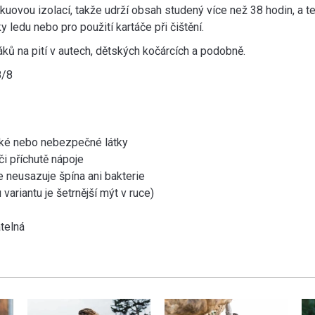
kuovou izolací, takže udrží obsah studený více než 38 hodin, a 
 ledu nebo pro použití kartáče při čištění.
ků na pití v autech, dětských kočárcích a podobně.
8/8
xické nebo nebezpečné látky
i příchutě nápoje
e neusazuje špína ani bakterie
ariantu je šetrnější mýt v ruce)
telná