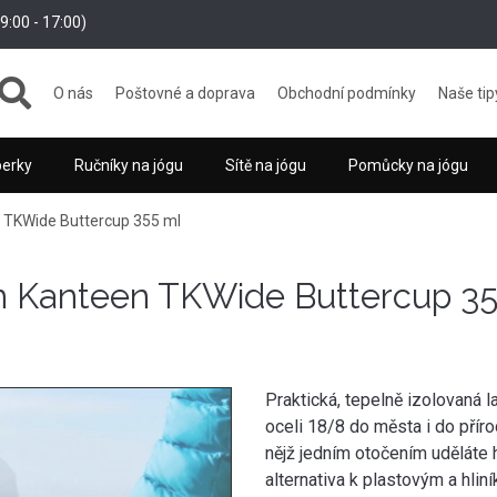
:00 - 17:00)
O nás
Poštovné a doprava
Obchodní podmínky
Naše tip
perky
Ručníky na jógu
Sítě na jógu
Pomůcky na jógu
 TKWide Buttercup 355 ml
n Kanteen TKWide Buttercup 35
Praktická, tepelně izolovaná 
oceli 18/8 do města i do přír
nějž jedním otočením uděláte h
alternativa k plastovým a hli