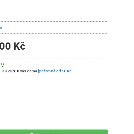
en
00 Kč
EM
 10.8.2026 u vás doma
[poštovné od 50 Kč]