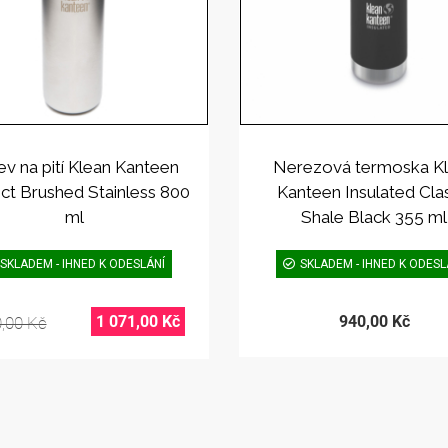
ev na pití Klean Kanteen
Nerezová termoska K
ct Brushed Stainless 800
Kanteen Insulated Cla
ml
Shale Black 355 ml
SKLADEM - IHNED K ODESLÁNÍ
SKLADEM - IHNED K ODESL
1 071,00 Kč
940,00 Kč
0,00 Kč