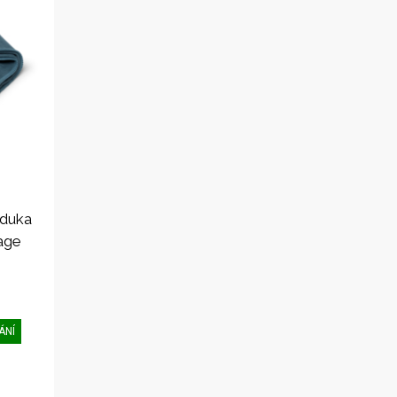
nduka
age
ÁNÍ