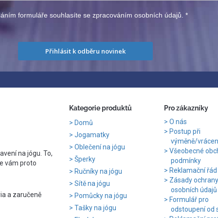
áním formuláře souhlasíte se zpracováním osobních údajů.
*
Přihlásit k odběru novinek
Kategorie produktů
Pro zákazníky
O nás
Domů
Postup při
Jogamatky
výměně/vrácení
Oblečení na jógu
Všeobecné obc
avení na jógu. To,
Šperky
podmínky
e vám proto
Reklamační řád
Ručníky na jógu
Zásady ochran
Sítě na jógu
osobních údajů
ria a zaručeně
Pomůcky na jógu
Formulář pro
Tašky na jógu
odstoupení od 