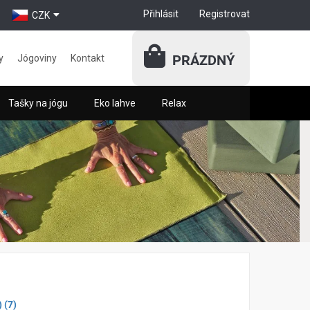
Přihlásit
Registrovat
CZK
PRÁZDNÝ
y
Jógoviny
Kontakt
Tašky na jógu
Eko lahve
Relax
items
)
(7
)