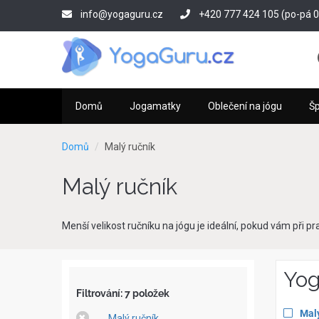
Přejít
info@yogaguru.cz
+420 777 424 105 (po-pá 09
k
hlavnímu
obsahu
Domů
Jogamatky
Oblečení na jógu
Š
Domů
Malý ručník
Malý ručník
Menší velikost ručníku na jógu je ideální, pokud vám při pr
Yog
Filtrování: 7 položek
App
Mal
Remove
Malý ručník