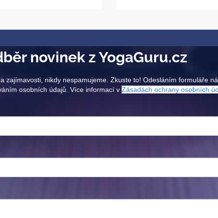
běr novinek z YogaGuru.cz
a zajímavosti, nikdy nespamujeme. Zkuste to! Odesláním formuláře n
váním osobních údajů. Více informací v
Zásadách ochrany osobních ú