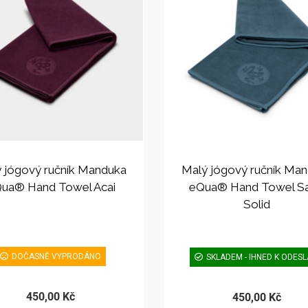
 jógový ručník Manduka
Malý jógový ručník Ma
ua® Hand Towel Acai
eQua® Hand Towel S
Solid
DOČASNĚ VYPRODÁNO
SKLADEM - IHNED K ODESL
450,00 Kč
450,00 Kč