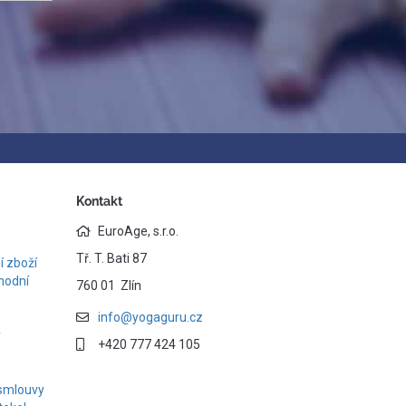
Kontakt
EuroAge, s.r.o.
Tř. T. Bati 87
 zboží
hodní
760 01 Zlín
info@yogaguru.cz
y
+420 777 424 105
smlouvy