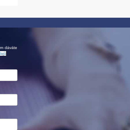
ám dáváte
dajů