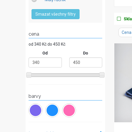
filte
filter
for
for
Smazat všechny filtry
App
Skl
filte
for
Cena
cena
od 340 Kč do 450 Kč
Od
Do
barvy
Apply
Apply
Apply
filter
filter
filter
for
for
for