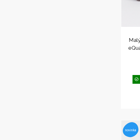
Malý
eQua
novinka