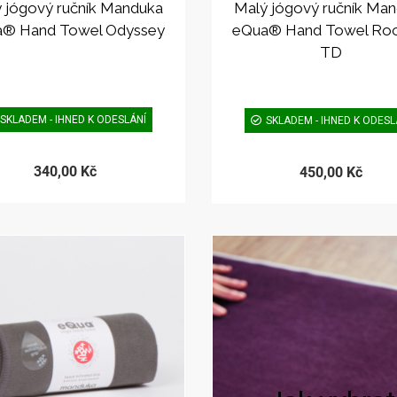
 jógový ručník Manduka
Malý jógový ručník Ma
® Hand Towel Odyssey
eQua® Hand Towel Ro
TD
SKLADEM - IHNED K ODESLÁNÍ
SKLADEM - IHNED K ODESL
340,00 Kč
450,00 Kč