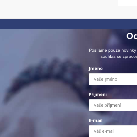
Od
Posíláme pouze novinky 
souhlas se zpraco
Jméno
Příjmení
E-mail