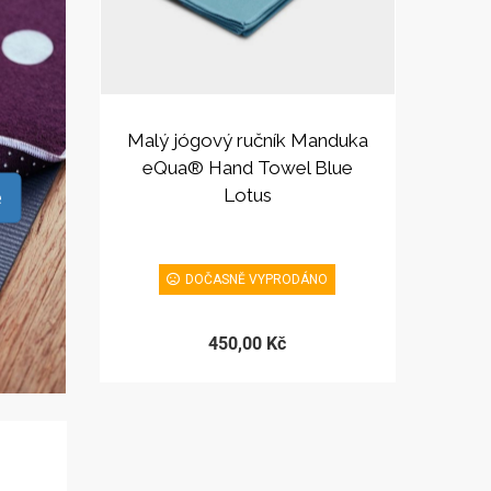
Malý jógový ručník Manduka
eQua® Hand Towel Blue
Lotus
e
DOČASNĚ VYPRODÁNO
450,00 Kč