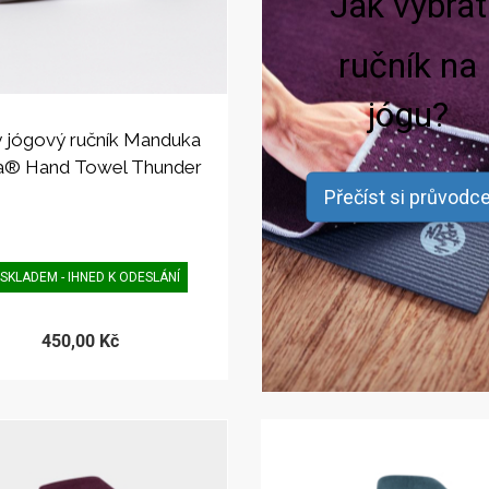
Jak vybrat
ručník na
jógu?
 jógový ručník Manduka
® Hand Towel Thunder
Přečíst si průvodc
SKLADEM - IHNED K ODESLÁNÍ
450,00 Kč