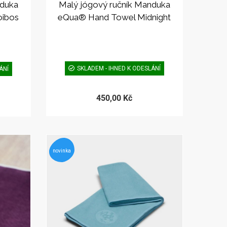
nduka
Malý jógový ručník Manduka
oibos
eQua® Hand Towel Midnight
SKLADEM - IHNED K ODESLÁNÍ
ÁNÍ
450,00 Kč
novinka