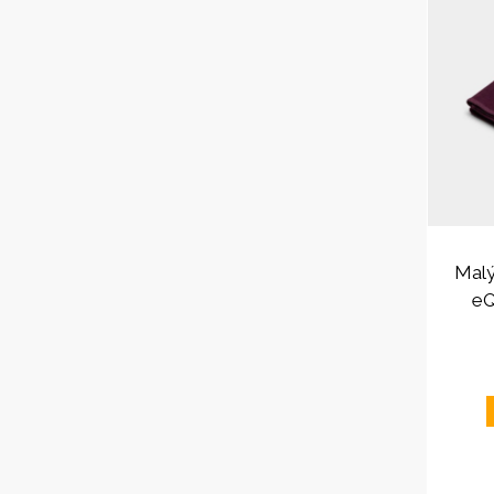
Malý
eQ