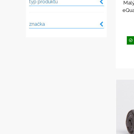
typ produktu
Malý
eQua
značka