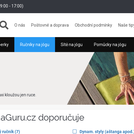
:00 - 17:00)
O nás
Poštovné a doprava
Obchodní podmínky
Naše tip
perky
Ručníky na jógu
Sítě na jógu
Pomůcky na jógu
axi kloužou jen ruce.
aGuru.cz doporučuje
ly
items
Apply
ý ručník
(7
)
Dynam. styly (aštanga apod.