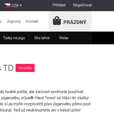
Přihlásit
Registrovat
CZK
PRÁZDNÝ
y
Jógoviny
Kontakt
Tašky na jógu
Eko lahve
Relax
s TD
Novinka
vdu hodně potíte, ale zároveň nechcete používat
u jógamatku, eQua® Hand Towel se hlásí do služby.
te si jej mohli rozprostřít přes jógamatku přímo pod
dkluzují. Teď už neuklouznete ani v kaluži potu!