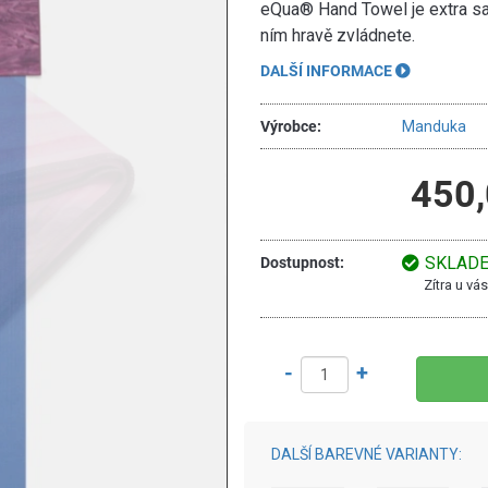
eQua® Hand Towel je extra sa
ním hravě zvládnete.
DALŠÍ INFORMACE
Výrobce:
Manduka
450,
SKLAD
Dostupnost:
Zítra u v
-
+
DALŠÍ BAREVNÉ VARIANTY: