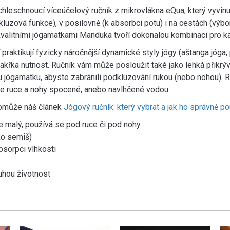
chleschnoucí víceúčelový ručník z mikrovlákna eQua, který vyvi
iskluzová funkce), v posilovně (k absorbci potu) i na cestách (výb
valitními jógamatkami Manduka tvoří dokonalou kombinaci pro ka
 praktikují fyzicky náročnější dynamické styly jógy (aštanga jóga,
je takřka nutnost. Ručník vám může posloužit také jako lehká přikrý
 jógamatku, abyste zabránili podkluzování rukou (nebo nohou). Ruč
áte ruce a nohy spocené, anebo navlhčené vodou.
pomůže náš článek
Jógový ručník: který vybrat a jak ho správně po
 malý, používá se pod ruce či pod nohy
ko semiš)
bsorpci vlhkosti
ouhou životnost