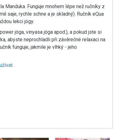
nula Manduka. Funguje mnohem lépe než ručníky z
orně saje, rychle schne a je skladný). Ručník eQua
ždou lekci jógy.
 power jóga, vinyasa jóga apod.), a pokud jste si
vka, abyste neprochladli při závěrečné relaxaci na
ník funguje, jakmile je vlhký - jeho
užívat
.