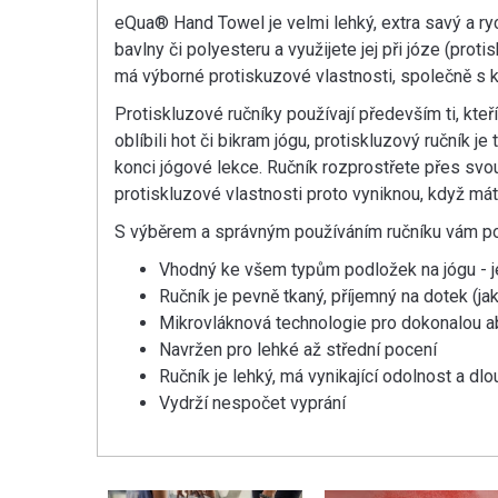
eQua® Hand Towel je velmi lehký, extra savý a ry
bavlny či polyesteru a využijete jej při józe (prot
má výborné protiskuzové vlastnosti, společně s k
Protiskluzové ručníky používají především ti, kteří
oblíbili hot či bikram jógu, protiskluzový ručník 
konci jógové lekce. Ručník rozprostřete přes svou
protiskluzové vlastnosti proto vyniknou, když m
S výběrem a správným používáním ručníku vám 
Vhodný ke všem typům podložek na jógu - je
Ručník je pevně tkaný, příjemný na dotek (ja
Mikrovláknová technologie pro dokonalou a
Navržen pro lehké až střední pocení
Ručník je lehký, má vynikající odolnost a dl
Vydrží nespočet vyprání