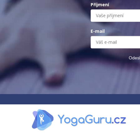
Příjmení
E-mail
Odesl