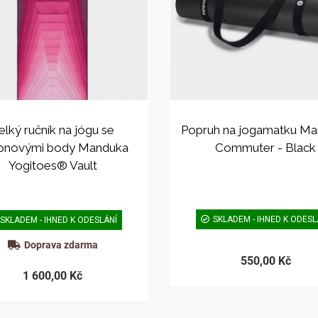
elký ručník na jógu se
Popruh na jogamatku M
ikonovými body Manduka
Commuter - Black
Yogitoes® Vault
SKLADEM - IHNED K ODESL
SKLADEM - IHNED K ODESLÁNÍ
Doprava zdarma
550,00 Kč
1 600,00 Kč