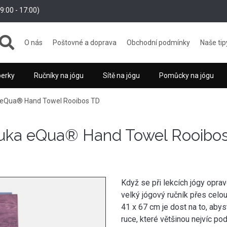
:00 - 17:00)
O nás
Poštovné a doprava
Obchodní podmínky
Naše tip
perky
Ručníky na jógu
Sítě na jógu
Pomůcky na jógu
a eQua® Hand Towel Rooibos TD
duka eQua® Hand Towel Rooibo
Když se při lekcích jógy opra
velký jógový ručník přes celo
41 x 67 cm je dost na to, abys
ruce, které většinou nejvíc po