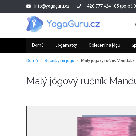
Přejít
info@yogaguru.cz
+420 777 424 105 (po-pá 09
k
hlavnímu
obsahu
Domů
Jogamatky
Oblečení na jógu
Š
Domů
Ručníky na jógu
Malý jógový ručník Manduk
Malý jógový ručník Man