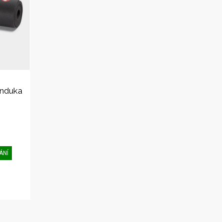
anduka
ÁNÍ