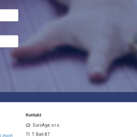
Kontakt
EuroAge, s.r.o.
Tř. T. Bati 87
 zboží