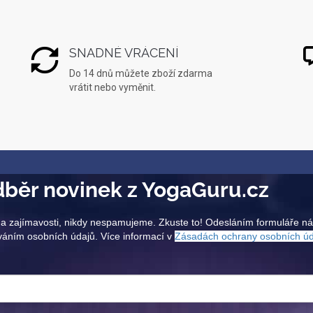
SNADNÉ VRÁCENÍ
Do 14 dnů můžete zboží zdarma
vrátit nebo vyměnit.
běr novinek z YogaGuru.cz
a zajímavosti, nikdy nespamujeme. Zkuste to! Odesláním formuláře n
váním osobních údajů. Více informací v
Zásadách ochrany osobních ú