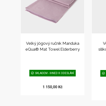
Velký jógový ručník Manduka
V
eQua® Mat Towel Elderberry
sil
SKLADEM - IHNED K ODESLÁNÍ
1 150,00 Kč