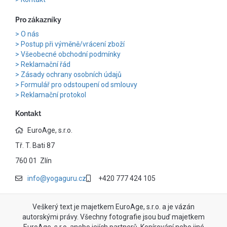
Pro zákazníky
O nás
Postup při výměně/vrácení zboží
Všeobecné obchodní podmínky
Reklamační řád
Zásady ochrany osobních údajů
Formulář pro odstoupení od smlouvy
Reklamační protokol
Kontakt
EuroAge, s.r.o.
Tř. T. Bati 87
760 01 Zlín
info@yogaguru.cz
+420 777 424 105
Veškerý text je majetkem EuroAge, s.r.o. a je vázán
autorskými právy. Všechny fotografie jsou buď majetkem
EuroAge, s.r.o. anebo jejích partnerů. Kopírování nebo jiné