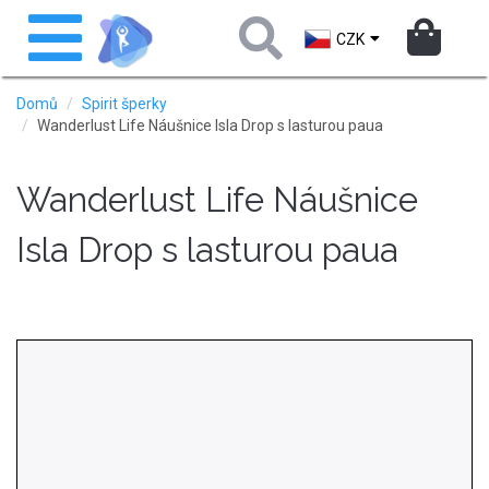
Přejít
Toggle
k
navigation
CZK
hlavnímu
obsahu
Domů
Spirit šperky
Wanderlust Life Náušnice Isla Drop s lasturou paua
Wanderlust Life Náušnice
Isla Drop s lasturou paua