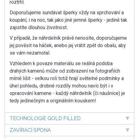
roztrhl.
Doporučujeme sundávat šperky vždy na sprchování a
koupání, i na noc, tak jako jiné jemné šperky - jedině tak
zajistíte dlouhou životnost.
V případě, že náhrdelník právě nenosíte, doporučujeme
jej pověsit na háček, anebo jej vrátit zpět do obalu, aby
se vám nezamotal.
Vzhledem k povaze materiálu se reálná podoba
drahých kamenů může od zobrazení na fotografiích
mírně lišit - velkou roli totiž hrají světelné podmínky a
úhel pohledu, drobné rozdíly mohou navíc být i v
opracování kamene - každý náhrdelník (či náušnice) je
tedy jedinečným a originálním kouskem!
TECHNOLOGIE GOLD FILLED
ZAVÍRACÍ SPONA