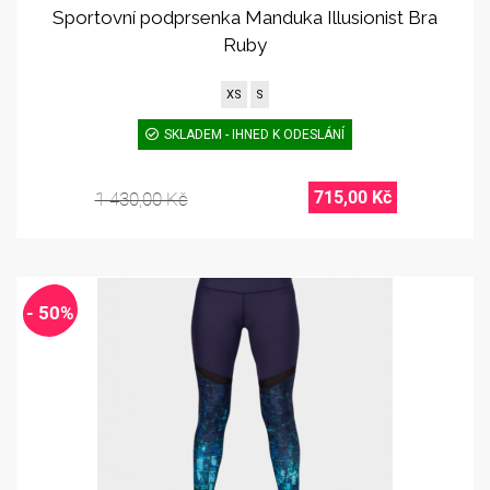
Sportovní podprsenka Manduka Illusionist Bra
Ruby
XS
S
SKLADEM - IHNED K ODESLÁNÍ
715,00 Kč
1 430,00 Kč
- 50%