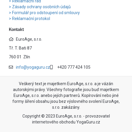
Reklamační řád
Zásady ochrany osobních údajů
Formulář pro odstoupení od smlouvy
Reklamační protokol
Kontakt
EuroAge, s.r.o.
Tř. T. Bati 87
760 01 Zlín
info@yogaguru.cz
+420 777 424 105
Veškerý text je majetkem EuroAge, s.r.o. a je vázán
autorskými právy. Všechny fotografie jsou buď majetkem
EuroAge, s.r.o. anebo jejích partnerů. Kopírování nebo jiné
formy šíření obsahu jsou bez výslovného svolení EuroAge,
s.r.o. zakázány.
Copyright © 2023 EuroAge, s.r.o. - provozovatel
internetového obchodu YogaGuru.cz