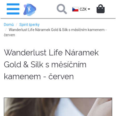
Přejít
Toggle
k
navigation
CZK
hlavnímu
obsahu
Domů
Spirit šperky
Wanderlust Life Náramek Gold & Silk s měsíčním kamenem -
červen
Wanderlust Life Náramek
Gold & Silk s měsíčním
kamenem - červen