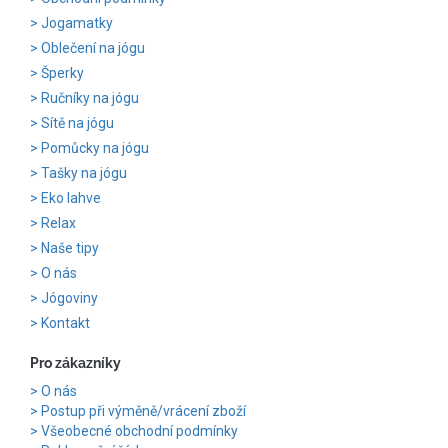
Jogamatky
Oblečení na jógu
Šperky
Ručníky na jógu
Sítě na jógu
Pomůcky na jógu
Tašky na jógu
Eko lahve
Relax
Naše tipy
O nás
Jógoviny
Kontakt
Pro zákazníky
O nás
Postup při výměně/vrácení zboží
Všeobecné obchodní podmínky