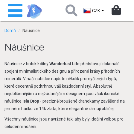
Přejít
Toggle
k
navigation
CZK
hlavnímu
obsahu
Domů
Náušnice
Náušnice
Náušnice z britské dílny
Wanderlust Life
představují dokonalé
spojení minimalistického designu a přirozené krásy přírodních
minerálů. V naší nabídce najdete několik promyšlených typů,
které decentně podtrhnou váš každodenní styl. Absolutně
nejoblíbenějším a nejžádanějším designem jsou však ikonické
náušnice
Isla Drop
- precizně broušené drahokamy zavěšené na
jemném háčku ze 14k zlata, které elegantně rámují obličej.
Všechny náušnice jsou navržené tak, aby byly ideální volbou pro
celodenní nošení.