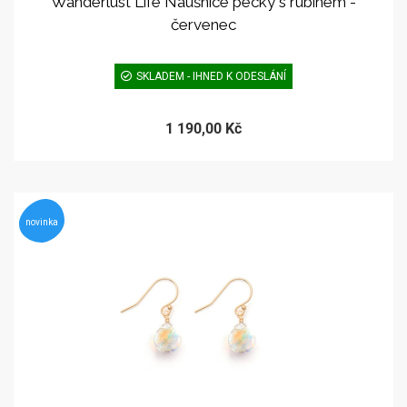
Wanderlust Life Náušnice pecky s rubínem -
červenec
SKLADEM - IHNED K ODESLÁNÍ
1 190,00 Kč
novinka