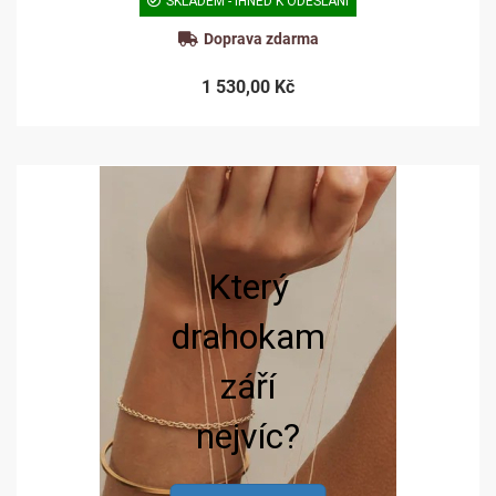
SKLADEM - IHNED K ODESLÁNÍ
Doprava zdarma
1 530,00 Kč
Který
drahokam
září
nejvíc?