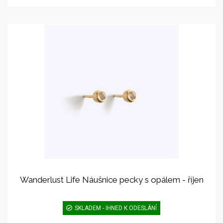
Wanderlust Life Náušnice pecky s opálem - říjen
SKLADEM - IHNED K ODESLÁNÍ