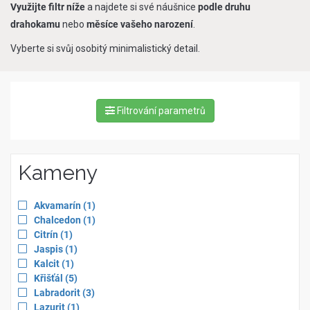
Využijte filtr níže
a najdete si své náušnice
podle druhu
drahokamu
nebo
měsíce vašeho narození
.
Vyberte si svůj osobitý minimalistický detail.
Filtrování parametrů
Kameny
Apply
items
Akvamarín
(1
)
filter
Apply
items
Chalcedon
(1
)
for
filter
Apply
items
Citrín
(1
)
for
filter
Apply
items
Jaspis
(1
)
for
filter
Apply
items
Kalcit
(1
)
for
filter
Apply
items
Křišťál
(5
)
for
filter
Apply
items
Labradorit
(3
)
for
filter
Apply
items
Lazurit
(1
)