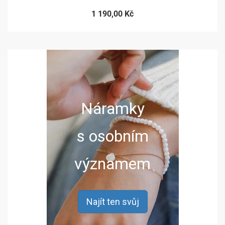
1 190,00 Kč
Náramky
s osobním
významem
Najít ten svůj