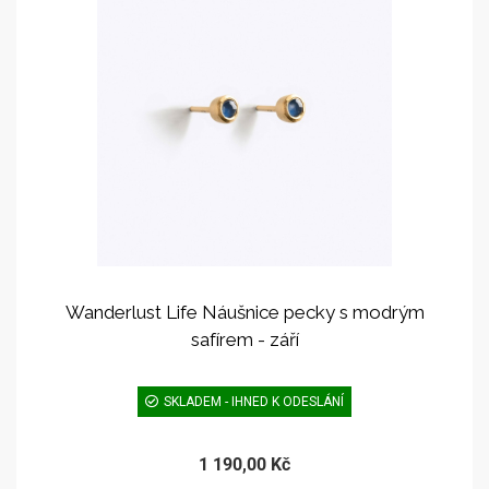
Wanderlust Life Náušnice pecky s modrým
safírem - září
SKLADEM - IHNED K ODESLÁNÍ
1 190,00 Kč