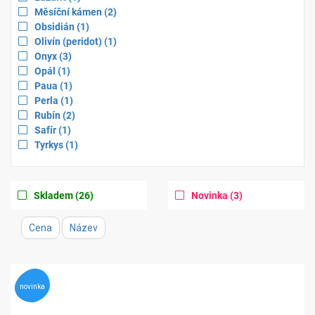
for
filter
Apply
items
Měsíční kámen
(2
)
for
filter
Apply
items
Obsidián
(1
)
for
filter
Apply
items
Olivín (peridot)
(1
)
for
filter
Apply
items
Onyx
(3
)
for
filter
Apply
items
Opál
(1
)
for
filter
Apply
items
Paua
(1
)
for
filter
Apply
items
Perla
(1
)
for
filter
Apply
items
Rubín
(2
)
for
filter
Apply
items
Safír
(1
)
for
filter
Apply
items
Tyrkys
(1
)
for
filter
for
Apply
items
Apply
items
Skladem
(26
)
Novinka
(3
)
filter
filter
for
for
Cena
Název
novinka