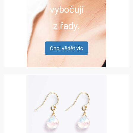
vybočují
z řady.
Chci vědět víc