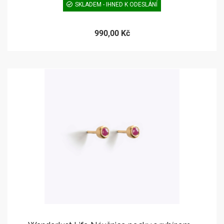
SKLADEM - IHNED K ODESLÁNÍ
990,00 Kč