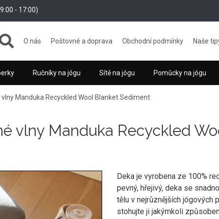
:00 - 17:00)
O nás
Poštovné a doprava
Obchodní podmínky
Naše tip
perky
Ručníky na jógu
Sítě na jógu
Pomůcky na jógu
 vlny Manduka Recyckled Wool Blanket Sediment
né vlny Manduka Recyckled Wo
Deka je vyrobena ze 100% recyk
pevný, hřejivý, deka se snadn
tělu v nejrůznějších jógových po
stohujte ji jakýmkoli způsobe