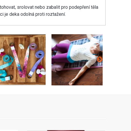
stohovat, srolovat nebo zabalit pro podepření těla
i je deka odolná proti roztažení.