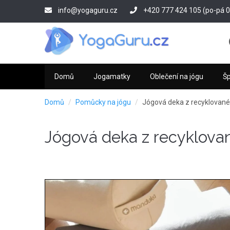
Přejít
info@yogaguru.cz
+420 777 424 105 (po-pá 09
k
hlavnímu
obsahu
Domů
Jogamatky
Oblečení na jógu
Š
Domů
Pomůcky na jógu
Jógová deka z recyklované
Jógová deka z recyklova