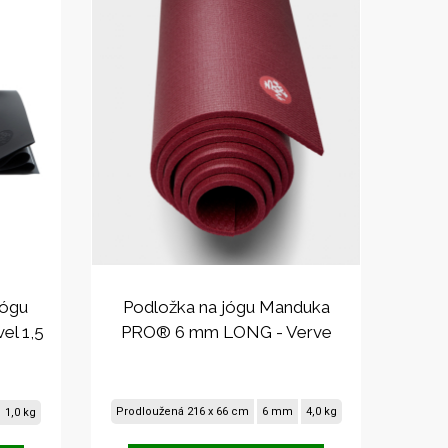
jógu
Podložka na jógu Manduka
el 1,5
PRO® 6 mm LONG - Verve
Prodloužená 216 x 66 cm
6 mm
4,0 kg
1,0 kg