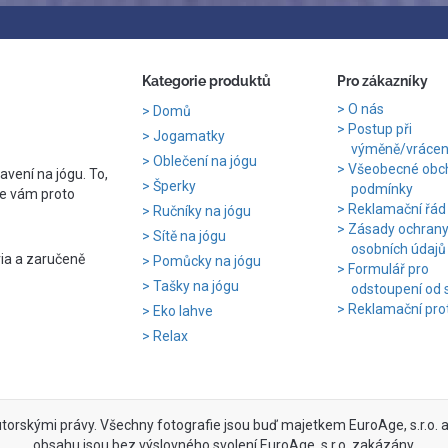
Kategorie produktů
Pro zákazníky
O nás
Domů
Postup při
Jogamatky
výměně/vrácení
Oblečení na jógu
Všeobecné obc
avení na jógu. To,
Šperky
podmínky
e vám proto
Reklamační řád
Ručníky na jógu
Zásady ochran
Sítě na jógu
osobních údajů
ria a zaručeně
Pomůcky na jógu
Formulář pro
Tašky na jógu
odstoupení od 
Reklamační pro
Eko lahve
Relax
utorskými právy. Všechny fotografie jsou buď majetkem EuroAge, s.r.o. an
obsahu jsou bez výslovného svolení EuroAge, s.r.o. zakázány.