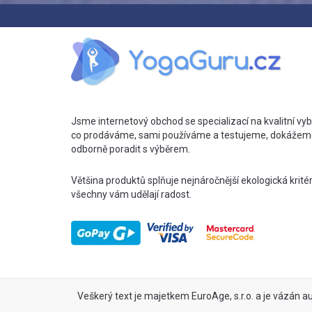
Jsme internetový obchod se specializací na kvalitní vyb
co prodáváme, sami používáme a testujeme, dokážem
odborně poradit s výběrem.
Většina produktů splňuje nejnáročnější ekologická krité
všechny vám udělají radost.
Veškerý text je majetkem EuroAge, s.r.o. a je vázán a