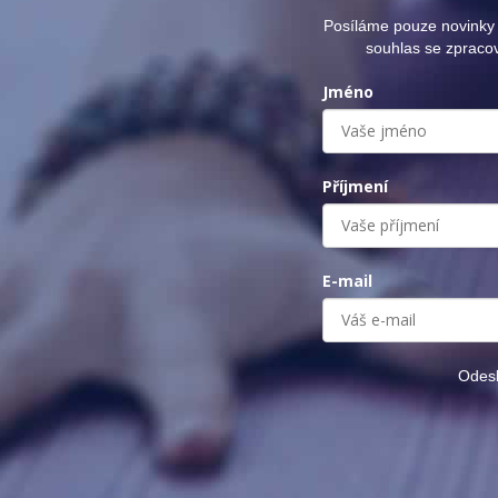
Posíláme pouze novinky 
souhlas se zpraco
Jméno
Příjmení
E-mail
Odesl