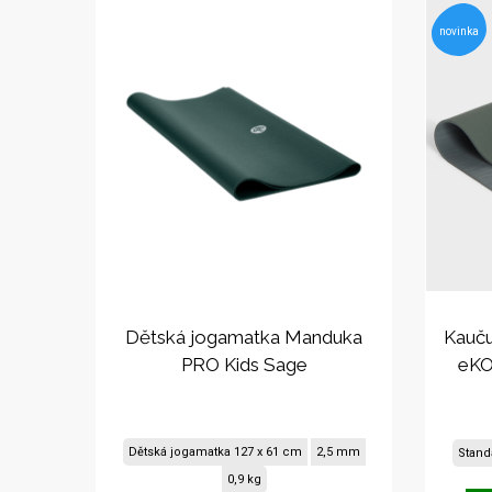
novinka
Dětská jogamatka Manduka
Kauč
PRO Kids Sage
eKO
Dětská jogamatka 127 x 61 cm
2,5 mm
Stand
0,9 kg