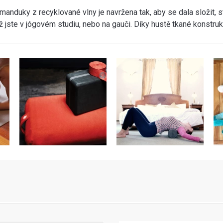
 manduky z recyklované vlny je navržena tak, aby se dala složit, 
ž jste v jógovém studiu, nebo na gauči. Díky hustě tkané konstrukc