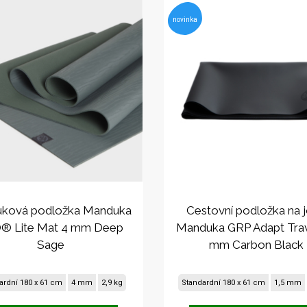
novinka
uková podložka Manduka
Cestovní podložka na 
® Lite Mat 4 mm Deep
Manduka GRP Adapt Trav
Sage
mm Carbon Black
ardní 180 x 61 cm
4 mm
2,9 kg
Standardní 180 x 61 cm
1,5 mm