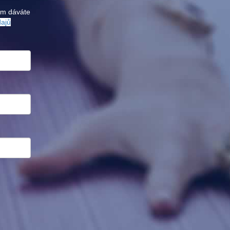
ám dáváte
dajů