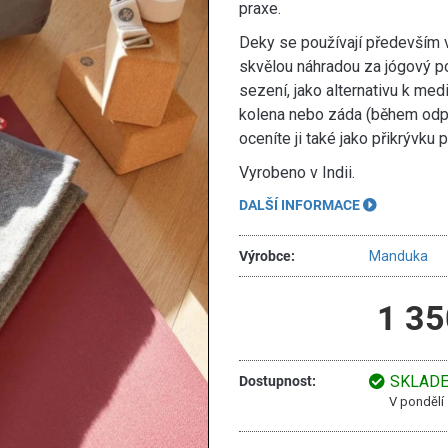
praxe.
Deky se používají především v 
skvělou náhradou za jógový pol
sezení, jako alternativu k medi
kolena nebo záda (během odpo
oceníte ji také jako přikrývku p
Vyrobeno v Indii.
DALŠÍ INFORMACE
Výrobce:
Manduka
1 35
SKLAD
Dostupnost:
V pondělí