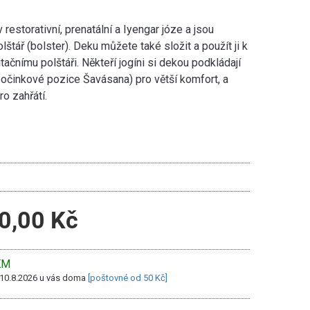
restorativní, prenatální a Iyengar józe a jsou
štář (bolster). Deku můžete také složit a použít ji k
tačnímu polštáři. Někteří jogíni si dekou podkládají
činkové pozice Šavásana) pro větší komfort, a
ro zahřátí.
0,00 Kč
EM
 10.8.2026 u vás doma
[poštovné od 50 Kč]