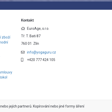
Kontakt
EuroAge, s.r.o.
Tř. T. Bati 87
 zboží
hodní
760 01 Zlín
info@yogaguru.cz
y
+420 777 424 105
smlouvy
tokol
ebo jejích partnerů. Kopírování nebo jiné formy šíření