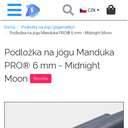
Přejít
Toggle
k
navigation
CZK
hlavnímu
obsahu
Domů
Podložky na jógu (jógamatky)
Podložka na jógu Manduka PRO® 6 mm - Midnight Moon
Podložka na jógu Manduka
PRO® 6 mm - Midnight
Moon
Novinka