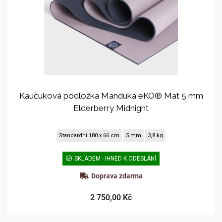
Kaučuková podložka Manduka eKO® Mat 5 mm
Elderberry Midnight
Standardní 180 x 66 cm
5 mm
3,8 kg
SKLADEM - IHNED K ODESLÁNÍ
Doprava zdarma
2 750,00 Kč