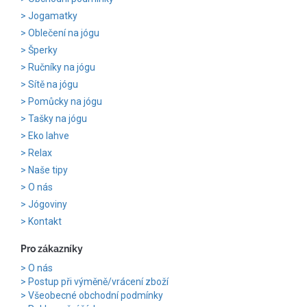
Jogamatky
Oblečení na jógu
Šperky
Ručníky na jógu
Sítě na jógu
Pomůcky na jógu
Tašky na jógu
Eko lahve
Relax
Naše tipy
O nás
Jógoviny
Kontakt
Pro zákazníky
O nás
Postup při výměně/vrácení zboží
Všeobecné obchodní podmínky