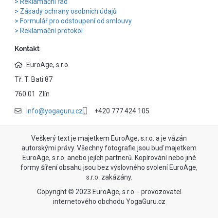
Reklamační řád
Zásady ochrany osobních údajů
Formulář pro odstoupení od smlouvy
Reklamační protokol
Kontakt
EuroAge, s.r.o.
Tř. T. Bati 87
760 01 Zlín
info@yogaguru.cz
+420 777 424 105
Veškerý text je majetkem EuroAge, s.r.o. a je vázán
autorskými právy. Všechny fotografie jsou buď majetkem
EuroAge, s.r.o. anebo jejích partnerů. Kopírování nebo jiné
formy šíření obsahu jsou bez výslovného svolení EuroAge,
s.r.o. zakázány.
Copyright © 2023 EuroAge, s.r.o. - provozovatel
internetového obchodu YogaGuru.cz