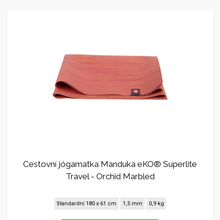
Cestovní jógamatka Manduka eKO® Superlite
Travel - Orchid Marbled
Standardní 180 x 61 cm
1,5 mm
0,9 kg