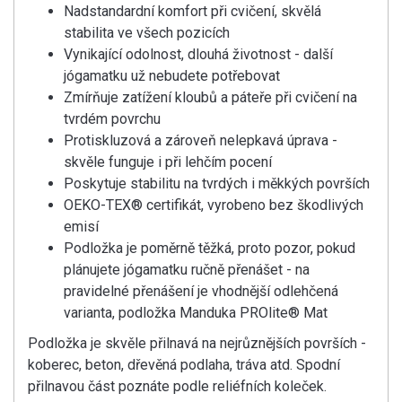
Nadstandardní komfort při cvičení, skvělá
stabilita ve všech pozicích
Vynikající odolnost, dlouhá životnost - další
jógamatku už nebudete potřebovat
Zmírňuje zatížení kloubů a páteře při cvičení na
tvrdém povrchu
Protiskluzová a zároveň nelepkavá úprava -
skvěle funguje i při lehčím pocení
Poskytuje stabilitu na tvrdých i měkkých površích
OEKO-TEX® certifikát, vyrobeno bez škodlivých
emisí
Podložka je poměrně těžká, proto pozor, pokud
plánujete jógamatku ručně přenášet - na
pravidelné přenášení je vhodnější odlehčená
varianta, podložka Manduka PROlite® Mat
Podložka je skvěle přilnavá na nejrůznějších površích -
koberec, beton, dřevěná podlaha, tráva atd. Spodní
přilnavou část poznáte podle reliéfních koleček.