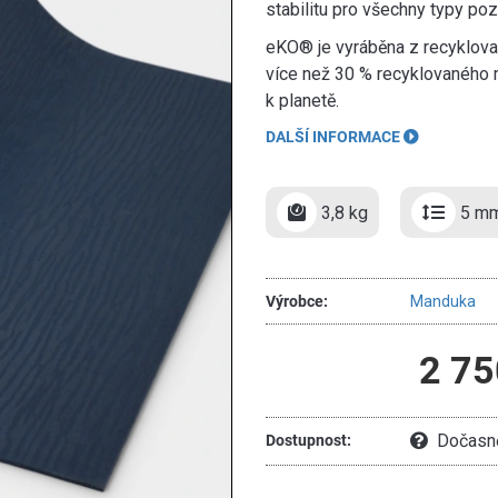
stabilitu pro všechny typy poz
eKO® je vyráběna z recyklova
více než 30 % recyklovaného ma
k planetě.
DALŠÍ INFORMACE
3,8 kg
5 m
Výrobce:
Manduka
2 75
Dočasně
Dostupnost: