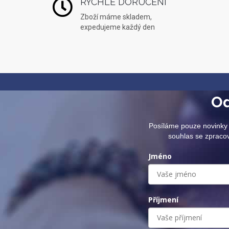
RYCHLÉ DORUČENÍ
Zboží máme skladem,
expedujeme každý den
Od
Posíláme pouze novinky 
souhlas se zpraco
Jméno
Příjmení