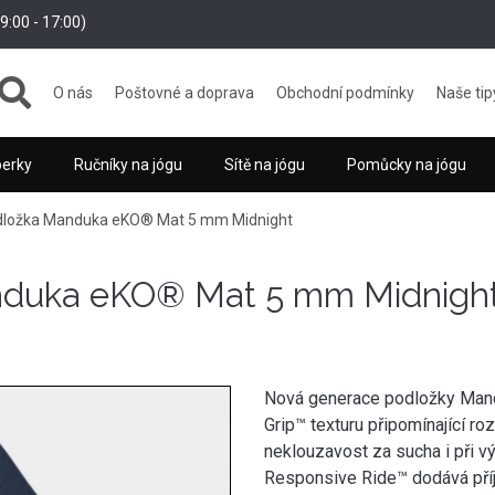
:00 - 17:00)
O nás
Poštovné a doprava
Obchodní podmínky
Naše tip
perky
Ručníky na jógu
Sítě na jógu
Pomůcky na jógu
dložka Manduka eKO® Mat 5 mm Midnight
nduka eKO® Mat 5 mm Midnigh
Nová generace podložky Man
Grip™ texturu připomínající ro
neklouzavost za sucha i při v
Responsive Ride™ dodává příj