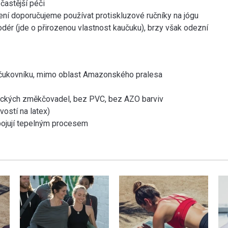
častější péči
ení doporučujeme používat protiskluzové ručníky na jógu
ér (jde o přirozenou vlastnost kaučuku), brzy však odezní
aučukovníku, mimo oblast Amazonského pralesa
ických změkčovadel, bez PVC, bez AZO barviv
vostí na latex)
pojují tepelným procesem