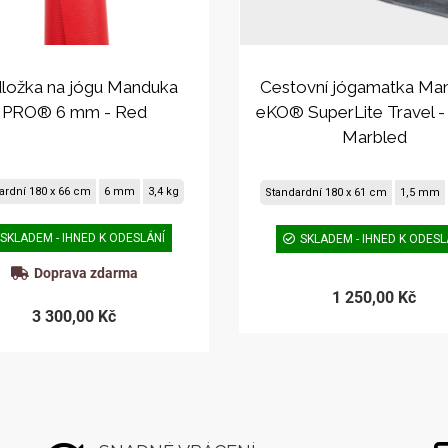
ložka na jógu Manduka
Cestovní jógamatka Ma
PRO® 6 mm - Red
eKO® SuperLite Travel -
Marbled
ardní 180 x 66 cm
6 mm
3,4 kg
Standardní 180 x 61 cm
1,5 mm
SKLADEM - IHNED K ODESLÁNÍ
SKLADEM - IHNED K ODESL
Doprava zdarma
1 250,00 Kč
3 300,00 Kč