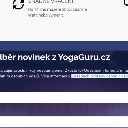
SNADNÉ VRÁCENÍ
Do 14 dnů můžete zboží zdarma
vrátit nebo vyměnit.
běr novinek z YogaGuru.cz
a zajímavosti, nikdy nespamujeme. Zkuste to! Odesláním formuláře n
váním osobních údajů. Více informací v
Zásadách ochrany osobních ú