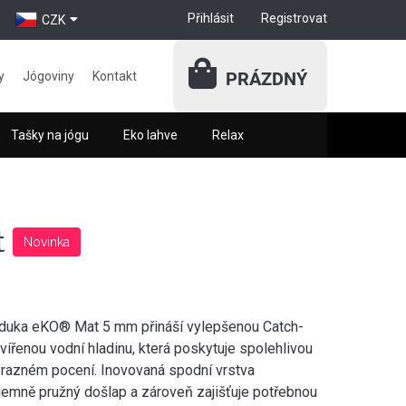
Přihlásit
Registrovat
CZK
PRÁZDNÝ
y
Jógoviny
Kontakt
Tašky na jógu
Eko lahve
Relax
t
Novinka
duka eKO® Mat 5 mm přináší vylepšenou Catch-
zvířenou vodní hladinu, která poskytuje spolehlivou
ýrazném pocení. Inovovaná spodní vrstva
emně pružný došlap a zároveň zajišťuje potřebnou