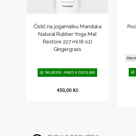
Čistič na jogamatku Manduka
Pod
Natural Rubber Yoga Mat
Restore 227 ml (8 oz)
Gingergrass
Stand
SKLADEM - IHNED K ODESLÁNÍ
450,00 Kč