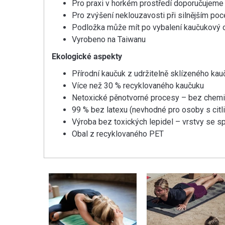
Pro praxi v horkém prostředí doporučujeme 
Pro zvýšení neklouzavosti při silnějším poc
Podložka může mít po vybalení kaučukový od
Vyrobeno na Taiwanu
Ekologické aspekty
Přírodní kaučuk z udržitelně sklízeného k
Více než 30 % recyklovaného kaučuku
Netoxické pěnotvorné procesy – bez chem
99 % bez latexu (nevhodné pro osoby s citli
Výroba bez toxických lepidel – vrstvy se s
Obal z recyklovaného PET