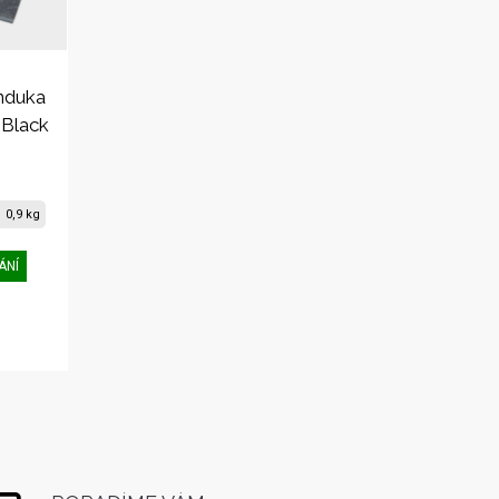
nduka
 Black
0,9 kg
ÁNÍ