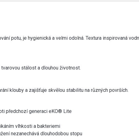
ání potu, je hygienická a velmi odolná. Textura inspirovaná vod
, tvarovou stálost a dlouhou životnost.
rání klouby a zajišťuje skvělou stabilitu na různých površích.
oti předchozí generaci eKO® Lite
ikáním vlhkosti a bakteriemi
loužení nezanechává dlouhodobou stopu