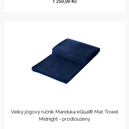
1 250,00 Kč
Velký jógový ručník Manduka eQua® Mat Towel
Midnight - prodloužený