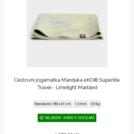
Cestovní jógamatka Manduka eKO® Superlite
Travel - Limelight Marbled
Standardní 180 x 61 cm
1,5 mm
0,9 kg
SKLADEM - IHNED K ODESLÁNÍ