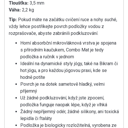
Tloušťka:
3,5 mm
Váha:
2,2 kg
Tip:
Pokud máte na začátku cvičení ruce a nohy suché,
vždy lehce postříkejte povrch podložky vodou z
rozprašovače, abyste zabránili podkluzování.
Horní absorbční mikrovláknová vrstva je spojena
s přírodním kaučukem, Combo Mat je tedy
podložka a ručník v jednom
Ideální na dynamické styly jógy, také na Bikram či
hot jógu, a pro každou jógovou praxi, kde se
hodně potíte
Povrch je na dotek sametově hladký, velmi
příjemný
Už žádné podkluzování, když jste zpocení,
podložka funguje naopak lépe, když je vlhká
Žádný nepříjemný odér, žádné silikony, ani toxická
lepidla či ftaláty
Podložka je biologicky rozložitelná, vyrobena ze