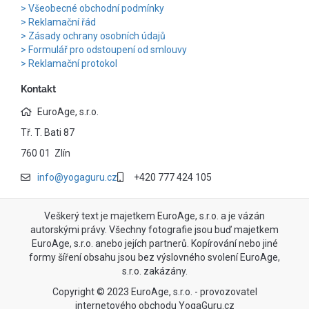
Všeobecné obchodní podmínky
Reklamační řád
Zásady ochrany osobních údajů
Formulář pro odstoupení od smlouvy
Reklamační protokol
Kontakt
EuroAge, s.r.o.
Tř. T. Bati 87
760 01 Zlín
info@yogaguru.cz
+420 777 424 105
Veškerý text je majetkem EuroAge, s.r.o. a je vázán
autorskými právy. Všechny fotografie jsou buď majetkem
EuroAge, s.r.o. anebo jejích partnerů. Kopírování nebo jiné
formy šíření obsahu jsou bez výslovného svolení EuroAge,
s.r.o. zakázány.
Copyright © 2023 EuroAge, s.r.o. - provozovatel
internetového obchodu YogaGuru.cz