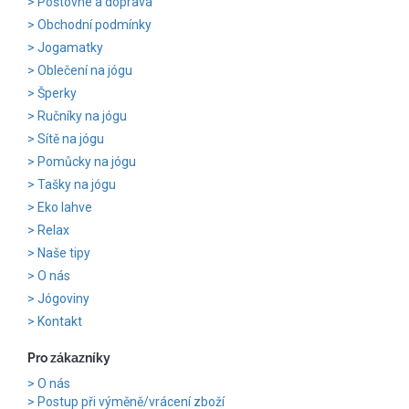
Poštovné a doprava
Obchodní podmínky
Jogamatky
Oblečení na jógu
Šperky
Ručníky na jógu
Sítě na jógu
Pomůcky na jógu
Tašky na jógu
Eko lahve
Relax
Naše tipy
O nás
Jógoviny
Kontakt
Pro zákazníky
O nás
Postup při výměně/vrácení zboží