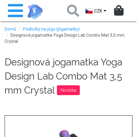
Přejít
Toggle
k
navigation
CZK
hlavnímu
obsahu
Domů
Podložky na jógu (jógamatky)
Designová jogamatka Yoga Design Lab Combo Mat 3,5 mm
Crystal
Designová jogamatka Yoga
Design Lab Combo Mat 3,5
mm Crystal
Novinka