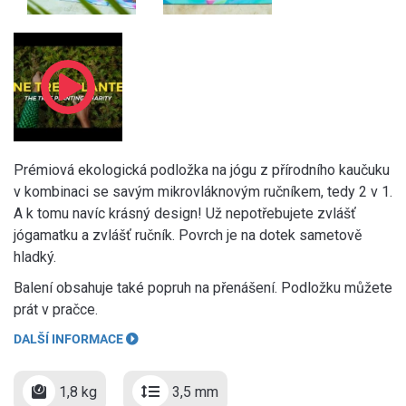
Prémiová ekologická podložka na jógu z přírodního kaučuku
v kombinaci se savým mikrovláknovým ručníkem, tedy 2 v 1.
A k tomu navíc krásný design! Už nepotřebujete zvlášť
jógamatku a zvlášť ručník. Povrch je na dotek sametově
hladký.
Balení obsahuje také popruh na přenášení. Podložku můžete
prát v pračce.
DALŠÍ INFORMACE
1,8 kg
3,5 mm