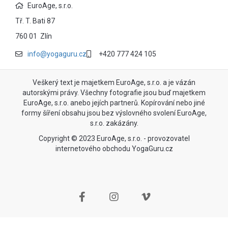
EuroAge, s.r.o.
Tř. T. Bati 87
760 01 Zlín
info@yogaguru.cz
+420 777 424 105
Veškerý text je majetkem EuroAge, s.r.o. a je vázán
autorskými právy. Všechny fotografie jsou buď majetkem
EuroAge, s.r.o. anebo jejích partnerů. Kopírování nebo jiné
formy šíření obsahu jsou bez výslovného svolení EuroAge,
s.r.o. zakázány.
Copyright © 2023 EuroAge, s.r.o. - provozovatel
internetového obchodu YogaGuru.cz