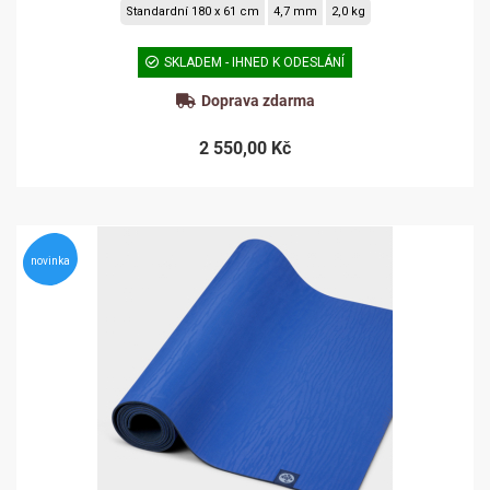
Standardní 180 x 61 cm
4,7 mm
2,0 kg
SKLADEM - IHNED K ODESLÁNÍ
Doprava zdarma
2 550,00 Kč
novinka