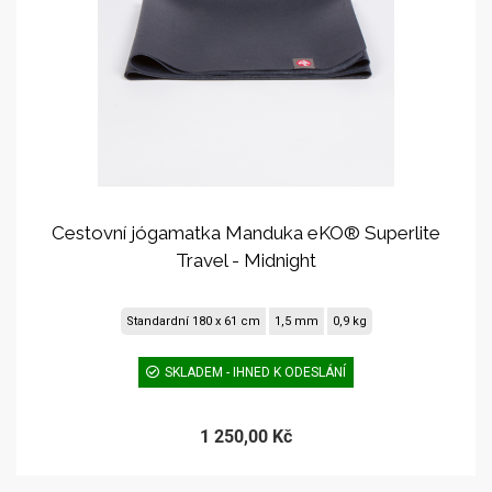
Cestovní jógamatka Manduka eKO® Superlite
Travel - Midnight
Standardní 180 x 61 cm
1,5 mm
0,9 kg
SKLADEM - IHNED K ODESLÁNÍ
1 250,00 Kč