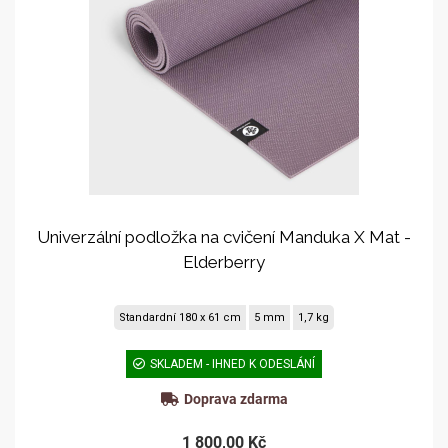
Univerzální podložka na cvičení Manduka X Mat -
Elderberry
Standardní 180 x 61 cm
5 mm
1,7 kg
SKLADEM - IHNED K ODESLÁNÍ
Doprava zdarma
1 800,00 Kč