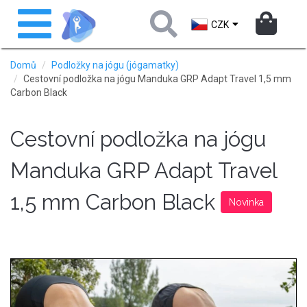
Přejít
Toggle
k
navigation
CZK
hlavnímu
obsahu
Domů
Podložky na jógu (jógamatky)
Cestovní podložka na jógu Manduka GRP Adapt Travel 1,5 mm
Carbon Black
Cestovní podložka na jógu
Manduka GRP Adapt Travel
1,5 mm Carbon Black
Novinka