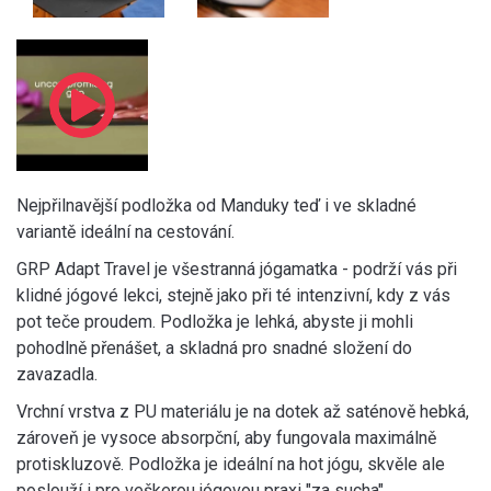
Nejpřilnavější podložka od Manduky teď i ve skladné
variantě ideální na cestování.
GRP Adapt Travel je všestranná jógamatka - podrží vás při
klidné jógové lekci, stejně jako při té intenzivní, kdy z vás
pot teče proudem. Podložka je lehká, abyste ji mohli
pohodlně přenášet, a skladná pro snadné složení do
zavazadla.
Vrchní vrstva z PU materiálu je na dotek až saténově hebká,
zároveň je vysoce absorpční, aby fungovala maximálně
protiskluzově. Podložka je ideální na hot jógu, skvěle ale
poslouží i pro veškerou jógovou praxi "za sucha".