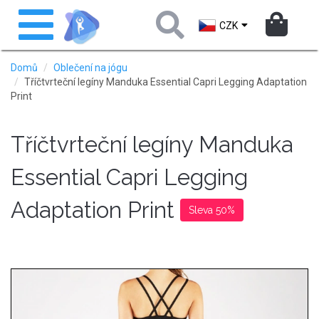
Přejít
Toggle
k
navigation
CZK
hlavnímu
obsahu
Domů
Oblečení na jógu
Tříčtvrteční legíny Manduka Essential Capri Legging Adaptation
Print
Tříčtvrteční legíny Manduka
Essential Capri Legging
Adaptation Print
Sleva 50%