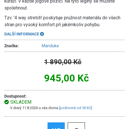
kuráži. V každé jógové pozici. Na tyto legíny se můžete
spolehnout.
Tzv. '4 way stretch' poskytuje pružnost materiálu do všech
stran pro vysoký komfort při jakémkoliv pohybu.
DALŠÍ INFORMACE
Značka:
Manduka
1 890,00 Kč
945,00 Kč
Dostupnost:
SKLADEM
V úterý 11.8.2026 u vás doma
[poštovné od 50 Kč]