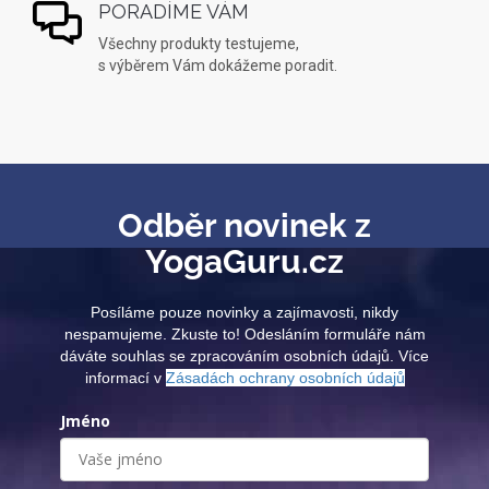
PORADÍME VÁM
Všechny produkty testujeme,
s výběrem Vám dokážeme poradit.
Odběr novinek z
YogaGuru.cz
Posíláme pouze novinky a zajímavosti, nikdy
nespamujeme. Zkuste to! Odesláním formuláře nám
dáváte souhlas se zpracováním osobních údajů. Více
informací v
Zásadách ochrany osobních údajů
Jméno