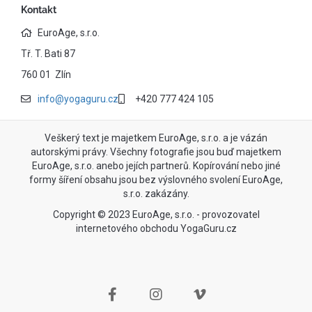
Kontakt
EuroAge, s.r.o.
Tř. T. Bati 87
760 01 Zlín
info@yogaguru.cz
+420 777 424 105
Veškerý text je majetkem EuroAge, s.r.o. a je vázán
autorskými právy. Všechny fotografie jsou buď majetkem
EuroAge, s.r.o. anebo jejích partnerů. Kopírování nebo jiné
formy šíření obsahu jsou bez výslovného svolení EuroAge,
s.r.o. zakázány.
Copyright © 2023 EuroAge, s.r.o. - provozovatel
internetového obchodu YogaGuru.cz