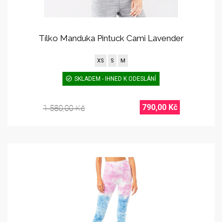
Tílko Manduka Pintuck Cami Lavender
XS
S
M
SKLADEM - IHNED K ODESLÁNÍ
790,00 Kč
1 580,00 Kč