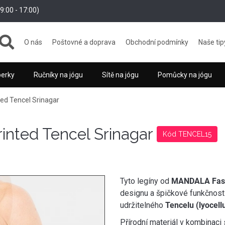
:00 - 17:00)
O nás
Poštovné a doprava
Obchodní podmínky
Naše tip
perky
Ručníky na jógu
Sítě na jógu
Pomůcky na jógu
ted Tencel Srinagar
inted Tencel Srinagar
Kód TENCEL15
Tyto legíny od
MANDALA Fas
designu a špičkové funkčnosti
udržitelného
Tencelu (lyocell
Přírodní materiál v kombinaci 