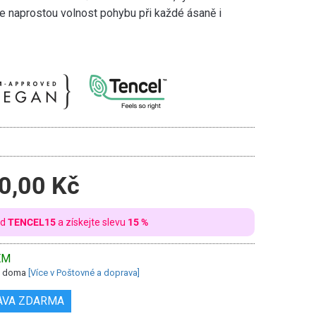
je naprostou volnost pohybu při každé ásaně i
0,00 Kč
ód
TENCEL15
a získejte slevu
15 %
EM
ás doma
[Více v Poštovné a doprava]
AVA ZDARMA