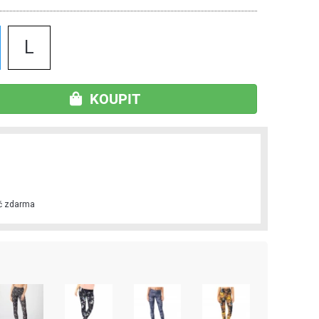
L
KOUPIT
č zdarma