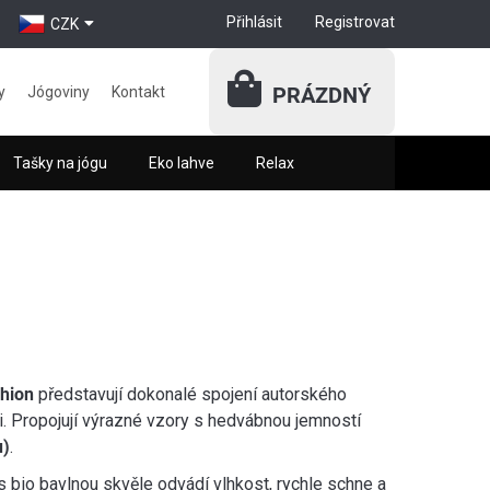
Přihlásit
Registrovat
CZK
PRÁZDNÝ
y
Jógoviny
Kontakt
Tašky na jógu
Eko lahve
Relax
hion
představují dokonalé spojení autorského
. Propojují výrazné vzory s hedvábnou jemností
u)
.
s bio bavlnou skvěle odvádí vlhkost, rychle schne a