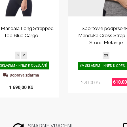
o Mandala Long Strapped
Sportovní podprsen
Top Blue Cargo
Manduka Cross Strap 
Stone Melange
S
M
XS
SKLADEM - IHNED K ODESLÁNÍ
SKLADEM - IHNED K ODESL
Doprava zdarma
610,00
1 220,00 Kč
1 690,00 Kč
SNADNÉ VRÁCENÍ