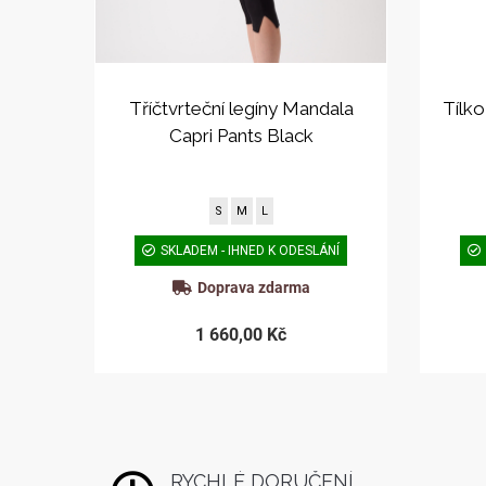
Tříčtvrteční legíny Mandala
Tílk
Capri Pants Black
S
M
L
SKLADEM - IHNED K ODESLÁNÍ
Doprava zdarma
1 660,00 Kč
RYCHLÉ DORUČENÍ