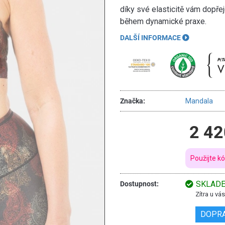
díky své elasticitě vám dopře
během dynamické praxe.
DALŠÍ INFORMACE
Značka:
Mandala
2 42
Použijte k
SKLAD
Dostupnost:
Zítra u v
DOPR