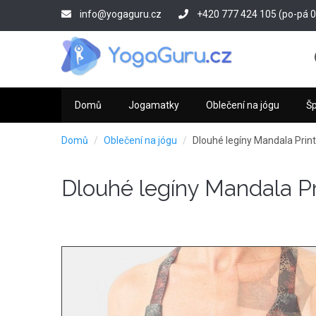
Přejít
info@yogaguru.cz
+420 777 424 105 (po-pá 09
k
hlavnímu
obsahu
Domů
Jogamatky
Oblečení na jógu
Š
Domů
Oblečení na jógu
Dlouhé legíny Mandala Prin
Dlouhé legíny Mandala Pr