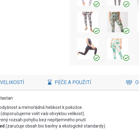
VELIKOSTÍ
PÉČE A POUŽITÍ
O
elastan
rodyšnost a mimořádná hebkost k pokožce.
 (doporučujeme volit vaši obvyklou velikost).
zený rozsah pohybu bez nepříjemného pnutí.
ded
(zaručuje obsah bio bavlny a ekologické standardy).