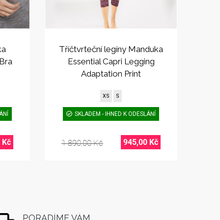
ka
Tříčtvrteční legíny Manduka
Bra
Essential Capri Legging
Adaptation Print
XS
S
ÁNÍ
SKLADEM - IHNED K ODESLÁNÍ
 Kč
945,00 Kč
1 890,00 Kč
PORADÍME VÁM