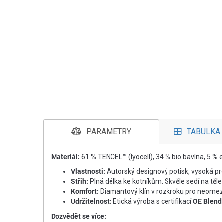
PARAMETRY
TABULKA 
Materiál:
61 % TENCEL™ (lyocell), 34 % bio bavlna, 5 % 
Vlastnosti:
Autorský designový potisk, vysoká p
Střih:
Plná délka ke kotníkům. Skvěle sedí na těle
Komfort:
Diamantový klín v rozkroku pro neome
Udržitelnost:
Etická výroba s certifikací
OE Blen
Dozvědět se více: