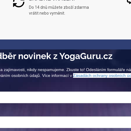
Do 14 dnů můžete zboží zdarma
vrátit nebo vyměnit.
běr novinek z YogaGuru.cz
a zajímavosti, nikdy nespamujeme. Zkuste to! Odesláním formuláře n
váním osobních údajů. Více informací v
Zásadách ochrany osobních ú