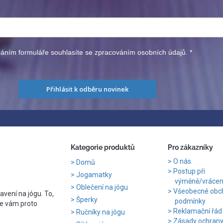
áním formuláře souhlasíte se zpracováním osobních údajů.
*
Přihlásit k odběru novinek
Kategorie produktů
Pro zákazníky
O nás
Domů
Postup při
Jogamatky
výměně/vrácení
Oblečení na jógu
Všeobecné obc
avení na jógu. To,
Šperky
podmínky
e vám proto
Reklamační řád
Ručníky na jógu
Zásady ochran