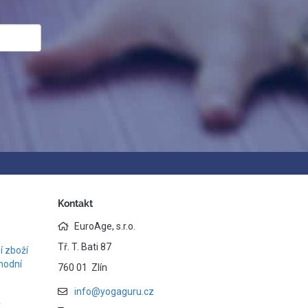
Kontakt
EuroAge, s.r.o.
Tř. T. Bati 87
 zboží
hodní
760 01 Zlín
info@yogaguru.cz
y