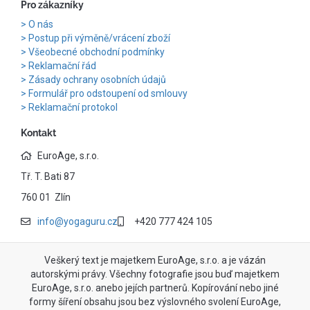
Pro zákazníky
O nás
Postup při výměně/vrácení zboží
Všeobecné obchodní podmínky
Reklamační řád
Zásady ochrany osobních údajů
Formulář pro odstoupení od smlouvy
Reklamační protokol
Kontakt
EuroAge, s.r.o.
Tř. T. Bati 87
760 01 Zlín
info@yogaguru.cz
+420 777 424 105
Veškerý text je majetkem EuroAge, s.r.o. a je vázán
autorskými právy. Všechny fotografie jsou buď majetkem
EuroAge, s.r.o. anebo jejích partnerů. Kopírování nebo jiné
formy šíření obsahu jsou bez výslovného svolení EuroAge,