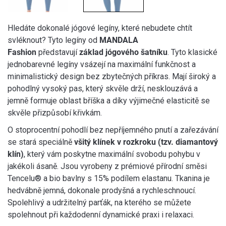
Hledáte dokonalé jógové legíny, které nebudete chtít
svléknout? Tyto legíny od
MANDALA
Fashion
představují
základ jógového šatníku
. Tyto klasické
jednobarevné legíny vsázejí na maximální funkčnost a
minimalistický design bez zbytečných příkras. Mají široký a
pohodlný vysoký pas, který skvěle drží, nesklouzává a
jemně formuje oblast bříška a díky výjimečné elasticitě se
skvěle přizpůsobí křivkám.
O stoprocentní pohodlí bez nepříjemného pnutí a zařezávání
se stará speciálně
všitý klínek v rozkroku (tzv. diamantový
klín)
, který vám poskytne maximální svobodu pohybu v
jakékoli ásaně. Jsou vyrobeny z prémiové přírodní směsi
Tencelu® a bio bavlny s 15% podílem elastanu. Tkanina je
hedvábně jemná, dokonale prodyšná a rychleschnoucí.
Spolehlivý a udržitelný parťák, na kterého se můžete
spolehnout při každodenní dynamické praxi i relaxaci.