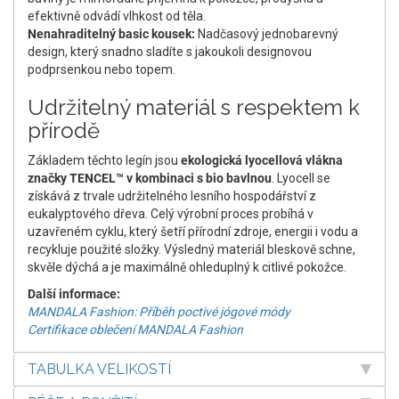
efektivně odvádí vlhkost od těla.
Nenahraditelný basic kousek:
Nadčasový jednobarevný
design, který snadno sladíte s jakoukoli designovou
podprsenkou nebo topem.
Udržitelný materiál s respektem k
přírodě
Základem těchto legín jsou
ekologická lyocellová vlákna
značky TENCEL™ v kombinaci s bio bavlnou
. Lyocell se
získává z trvale udržitelného lesního hospodářství z
eukalyptového dřeva. Celý výrobní proces probíhá v
uzavřeném cyklu, který šetří přírodní zdroje, energii i vodu a
recykluje použité složky. Výsledný materiál bleskově schne,
skvěle dýchá a je maximálně ohleduplný k citlivé pokožce.
Další informace:
MANDALA Fashion: Příběh poctivé jógové módy
Certifikace oblečení MANDALA Fashion
TABULKA VELIKOSTÍ