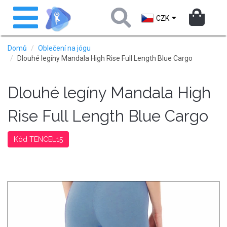
Přejít
Toggle
k
navigation
CZK
hlavnímu
obsahu
Domů
Oblečení na jógu
Dlouhé legíny Mandala High Rise Full Length Blue Cargo
Dlouhé legíny Mandala High
Rise Full Length Blue Cargo
Kód TENCEL15