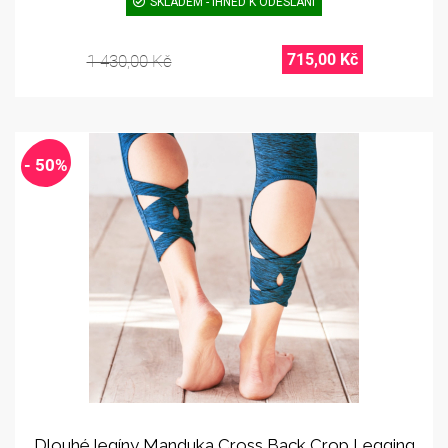
SKLADEM - IHNED K ODESLÁNÍ
715,00 Kč
1 430,00 Kč
- 50%
Dlouhé legíny Manduka Cross Back Crop Legging