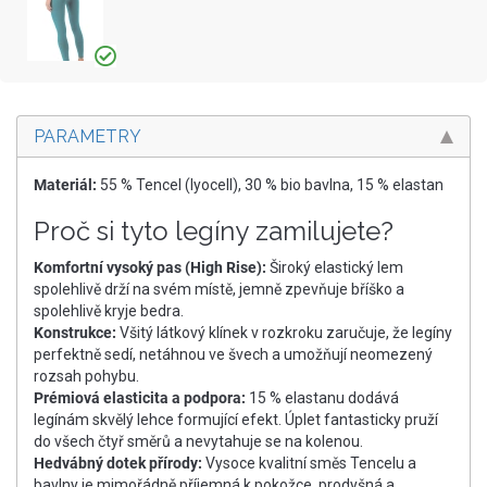
PARAMETRY
Materiál:
55 % Tencel (lyocell), 30 % bio bavlna, 15 % elastan
Proč si tyto legíny zamilujete?
Komfortní vysoký pas (High Rise):
Široký elastický lem
spolehlivě drží na svém místě, jemně zpevňuje bříško a
spolehlivě kryje bedra.
Konstrukce:
Všitý látkový klínek v rozkroku zaručuje, že legíny
perfektně sedí, netáhnou ve švech a umožňují neomezený
rozsah pohybu.
Prémiová elasticita a podpora:
15 % elastanu dodává
legínám skvělý lehce formující efekt. Úplet fantasticky pruží
do všech čtyř směrů a nevytahuje se na kolenou.
Hedvábný dotek přírody:
Vysoce kvalitní směs Tencelu a
bavlny je mimořádně příjemná k pokožce, prodyšná a