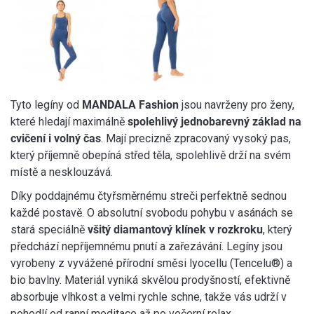
Tyto legíny od
MANDALA Fashion
jsou navrženy pro ženy,
které hledají maximálně
spolehlivý jednobarevný základ na
cvičení i volný čas
. Mají precizně zpracovaný vysoký pas,
který příjemně obepíná střed těla, spolehlivě drží na svém
místě a nesklouzává.
Díky poddajnému čtyřsměrnému streči perfektně sednou
každé postavě. O absolutní svobodu pohybu v asánách se
stará speciálně
všitý diamantový klínek v rozkroku
, který
předchází nepříjemnému pnutí a zařezávání. Legíny jsou
vyrobeny z vyvážené přírodní směsi lyocellu (Tencelu®) a
bio bavlny. Materiál vyniká skvělou prodyšností, efektivně
absorbuje vlhkost a velmi rychle schne, takže vás udrží v
pohodlí od ranní meditace až po večerní relax.