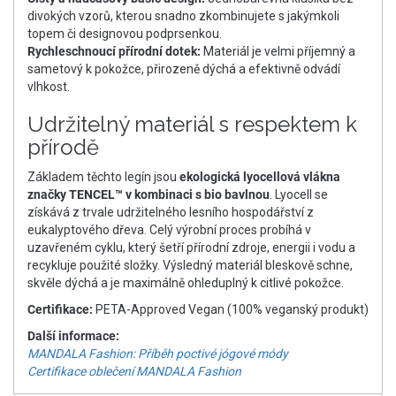
divokých vzorů, kterou snadno zkombinujete s jakýmkoli
topem či designovou podprsenkou.
Rychleschnoucí přírodní dotek:
Materiál je velmi příjemný a
sametový k pokožce, přirozeně dýchá a efektivně odvádí
vlhkost.
Udržitelný materiál s respektem k
přírodě
Základem těchto legín jsou
ekologická lyocellová vlákna
značky TENCEL™ v kombinaci s bio bavlnou
. Lyocell se
získává z trvale udržitelného lesního hospodářství z
eukalyptového dřeva. Celý výrobní proces probíhá v
uzavřeném cyklu, který šetří přírodní zdroje, energii i vodu a
recykluje použité složky. Výsledný materiál bleskově schne,
skvěle dýchá a je maximálně ohleduplný k citlivé pokožce.
Certifikace:
PETA-Approved Vegan (100% veganský produkt)
Další informace:
MANDALA Fashion: Příběh poctivé jógové módy
Certifikace oblečení MANDALA Fashion