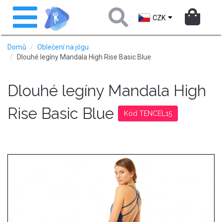
Přejít
Toggle
k
navigation
CZK
hlavnímu
obsahu
Domů
Oblečení na jógu
Dlouhé legíny Mandala High Rise Basic Blue
Dlouhé legíny Mandala High
Rise Basic Blue
Kód TENCEL15