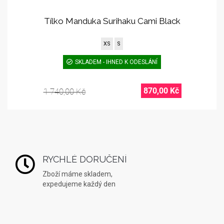
Tílko Manduka Surihaku Cami Black
XS
S
SKLADEM - IHNED K ODESLÁNÍ
870,00 Kč
1 740,00 Kč
RYCHLÉ DORUČENÍ
Zboží máme skladem,
expedujeme každý den