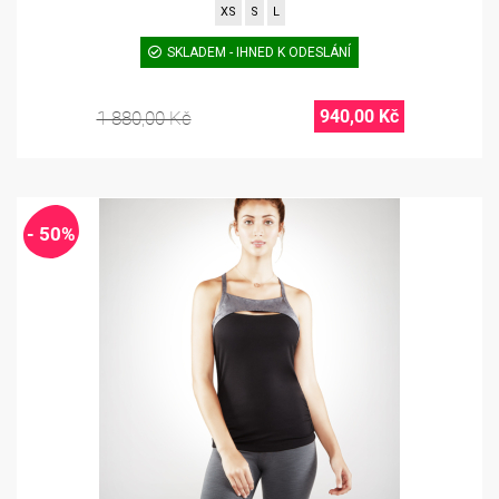
XS
S
L
SKLADEM - IHNED K ODESLÁNÍ
940,00 Kč
1 880,00 Kč
- 50%