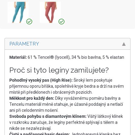
PARAMETRY
Materiál:
61 % Tencel® (lyocell), 34 % bio bavlna, 5 % elastan
Proč si tyto legíny zamilujete?
Pohodlný vysoký pas (High Rise):
Široký lem poskytuje
příjemnou oporu bříška, spolehlivě kryje bedra a drží na svém
místě při předklonech i obrácených pozicích.
Měkkost pro každý den:
Díky vyváženému poměru bavlny a
Tencelu materiál méně stahuje, je úžasně poddajný a netlačí
ani při celodenním nošení.
Svoboda pohybu s diamantovým klínem:
Všitý látkový klínek
v rozkroku zaručuje, že legíny perfektně splývají s tělem a
nikde se nezařezávají.
Čistý a nadčasový basic design:
Jednobarevná klasika bez