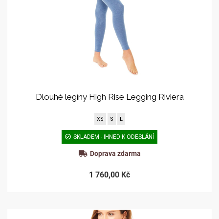
Dlouhé legíny High Rise Legging Riviera
XS
S
L
SKLADEM - IHNED K ODESLÁNÍ
Doprava zdarma
1 760,00 Kč