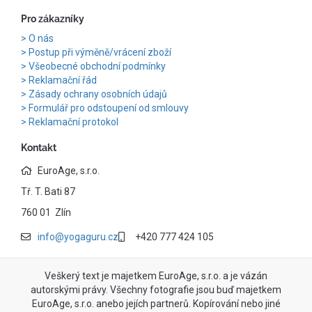
Pro zákazníky
O nás
Postup při výměně/vrácení zboží
Všeobecné obchodní podmínky
Reklamační řád
Zásady ochrany osobních údajů
Formulář pro odstoupení od smlouvy
Reklamační protokol
Kontakt
EuroAge, s.r.o.
Tř. T. Bati 87
760 01 Zlín
info@yogaguru.cz
+420 777 424 105
Veškerý text je majetkem EuroAge, s.r.o. a je vázán
autorskými právy. Všechny fotografie jsou buď majetkem
EuroAge, s.r.o. anebo jejích partnerů. Kopírování nebo jiné