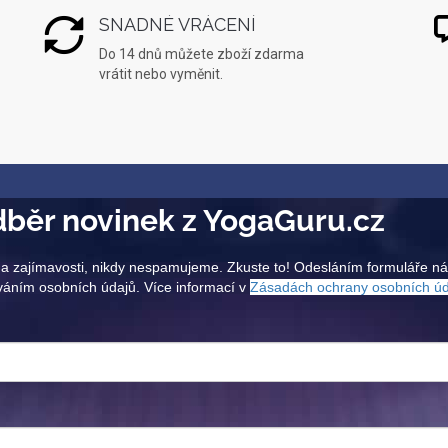
SNADNÉ VRÁCENÍ
Do 14 dnů můžete zboží zdarma
vrátit nebo vyměnit.
běr novinek z YogaGuru.cz
a zajímavosti, nikdy nespamujeme. Zkuste to! Odesláním formuláře n
váním osobních údajů. Více informací v
Zásadách ochrany osobních ú