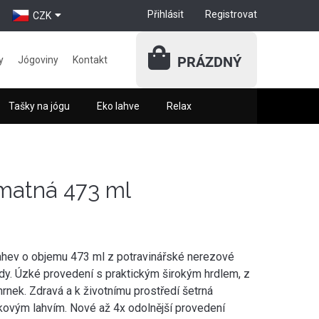
Přihlásit
Registrovat
CZK
PRÁZDNÝ
y
Jógoviny
Kontakt
Tašky na jógu
Eko lahve
Relax
matná 473 ml
lahev o objemu 473 ml z potravinářské nerezové
ody. Úzké provedení s praktickým širokým hrdlem, z
rnek. Zdravá a k životnímu prostředí šetrná
níkovým lahvím. Nové až 4x odolnější provedení