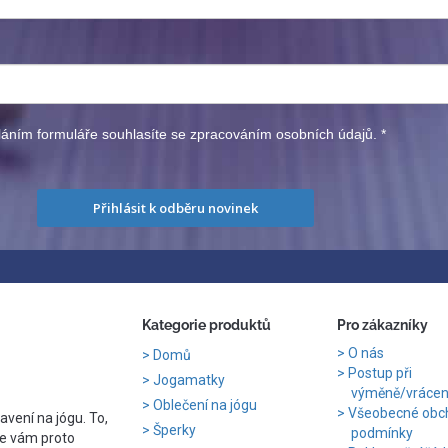
áním formuláře souhlasíte se zpracováním osobních údajů.
*
Přihlásit k odběru novinek
Kategorie produktů
Pro zákazníky
O nás
Domů
Postup při
Jogamatky
výměně/vrácení
Oblečení na jógu
Všeobecné obc
avení na jógu. To,
Šperky
podmínky
e vám proto