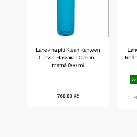
Láhev na pití Klean Kanteen
Láh
Classic Hawaiian Ocean -
Refle
matná 800 ml
PRODEJ UKONČEN
760,00 Kč
1 08