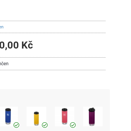
en
0,00 Kč
nčen