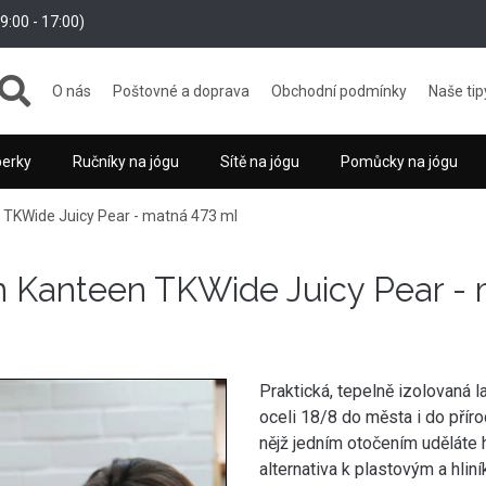
:00 - 17:00)
O nás
Poštovné a doprava
Obchodní podmínky
Naše tip
perky
Ručníky na jógu
Sítě na jógu
Pomůcky na jógu
TKWide Juicy Pear - matná 473 ml
 Kanteen TKWide Juicy Pear - 
Praktická, tepelně izolovaná 
oceli 18/8 do města i do přír
nějž jedním otočením uděláte h
alternativa k plastovým a hli