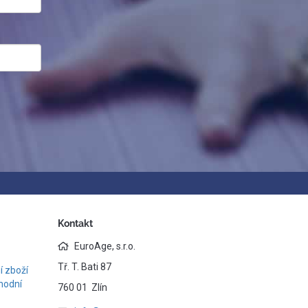
Kontakt
EuroAge, s.r.o.
Tř. T. Bati 87
 zboží
hodní
760 01 Zlín