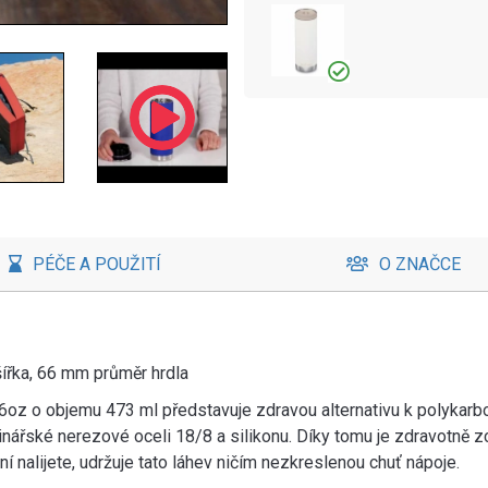
PÉČE A POUŽITÍ
O ZNAČCE
ířka, 66 mm průměr hrdla
oz o objemu 473 ml představuje zdravou alternativu k polykarb
inářské nerezové oceli 18/8 a silikonu. Díky tomu je zdravotně z
ní nalijete, udržuje tato láhev ničím nezkreslenou chuť nápoje.