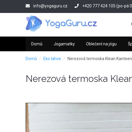
Přejít
info@yogaguru.cz
+420 777 424 105 (po-pá 09
k
hlavnímu
obsahu
Domů
Jogamatky
Oblečení na jógu
Š
Domů
Eko lahve
Nerezová termoska Klean Kanteen 
Nerezová termoska Klean