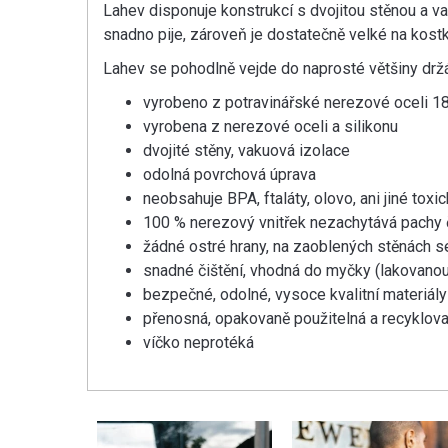
Lahev disponuje konstrukcí s dvojitou stěnou a va
snadno pije, zároveň je dostatečně velké na kostky
Lahev se pohodlně vejde do naprosté většiny držá
vyrobeno z potravinářské nerezové oceli 1
vyrobena z nerezové oceli a silikonu
dvojité stěny, vakuová izolace
odolná povrchová úprava
neobsahuje BPA, ftaláty, olovo, ani jiné to
100 % nerezový vnitřek nezachytává pachy č
žádné ostré hrany, na zaoblených stěnách s
snadné čištění, vhodná do myčky (lakovanou v
bezpečné, odolné, vysoce kvalitní materiály
přenosná, opakovaně použitelná a recyklova
víčko neprotéká