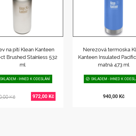
ev na pití Klean Kanteen
Nerezová termoska K
ct Brushed Stainless 532
Kanteen Insulated Pacific
ml
matná 473 ml
SKLADEM - IHNED K ODESLÁNÍ
SKLADEM - IHNED K ODESL
972,00 Kč
940,00 Kč
0,00 Kč