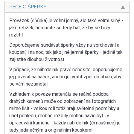
PÉČE O ŠPERKY
Provázek (šňůrka) je velmi jemný, ale také velmi silný -
jako řetízek, nemusíte se tedy bát, že by se brzy
roztrhl.
Doporučujeme sundávat šperky vždy na sprchování a
koupání, i na noc, tak jako jiné jemné šperky - jedině tak
zajistíte dlouhou životnost.
V případě, že náhrdelník právě nenosíte, doporučujeme
jej pověsit na háček, anebo jej vrátit zpět do obalu, aby
se vám nezamotal.
Vzhledem k povaze materiálu se reálná podoba
drahých kamenů může od zobrazení na fotografiích
mírně lišit - velkou roli totiž hrají světelné podmínky a
úhel pohledu, drobné rozdíly mohou navíc být i v
opracování kamene - každý náhrdelník (či náušnice) je
tedy jedinečným a originálním kouskem!