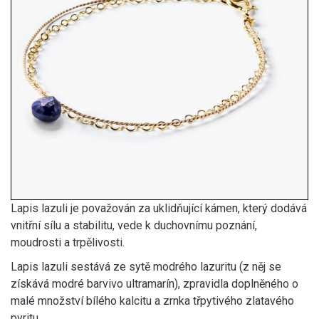
Lapis lazuli je považován za uklidňující kámen, který dodává
vnitřní sílu a stabilitu, vede k duchovnímu poznání,
moudrosti a trpělivosti.
Lapis lazuli sestává ze sytě modrého lazuritu (z něj se
získává modré barvivo ultramarín), zpravidla doplněného o
malé množství bílého kalcitu a zrnka třpytivého zlatavého
pyritu.