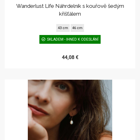
Wanderlust Life Náhrdelník s kouřově šedým
křišťálem
43 cm
46 cm
SKLADEM - IHNED K ODESLÁNÍ
44,08 €