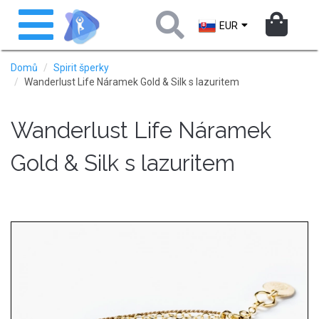
Přejít
Toggle
k
navigation
EUR
hlavnímu
obsahu
Domů
Spirit šperky
Wanderlust Life Náramek Gold & Silk s lazuritem
Wanderlust Life Náramek
Gold & Silk s lazuritem