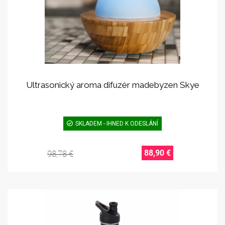
Ultrasonický aroma difuzér madebyzen Skye
SKLADEM - IHNED K ODESLÁNÍ
88,90 €
98,78 €