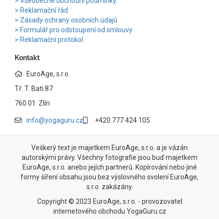
Všeobecné obchodní podmínky
Reklamační řád
Zásady ochrany osobních údajů
Formulář pro odstoupení od smlouvy
Reklamační protokol
Kontakt
EuroAge, s.r.o.
Tř. T. Bati 87
760 01 Zlín
info@yogaguru.cz
+420 777 424 105
Veškerý text je majetkem EuroAge, s.r.o. a je vázán
autorskými právy. Všechny fotografie jsou buď majetkem
EuroAge, s.r.o. anebo jejích partnerů. Kopírování nebo jiné
formy šíření obsahu jsou bez výslovného svolení EuroAge,
s.r.o. zakázány.
Copyright © 2023 EuroAge, s.r.o. - provozovatel
internetového obchodu YogaGuru.cz