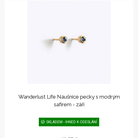
Wanderlust Life Náušnice pecky s modrým
safírem - září
SKLADEM - IHNED K ODESLÁNÍ