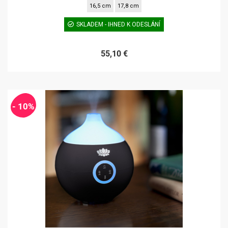
16,5 cm
17,8 cm
SKLADEM - IHNED K ODESLÁNÍ
55,10 €
- 10%