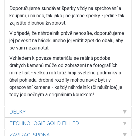
Doporučujeme sundávat šperky vždy na sprchování a
koupání, i na noc, tak jako jiné jemné šperky - jedině tak
zajistíte dlouhou životnost.
V případě, že náhrdelník právě nenosíte, doporučujeme
jej pověsit na háček, anebo jej vrátit zpět do obalu, aby
se vám nezamotal.
Vzhledem k povaze materiálu se reálná podoba
drahých kamenů může od zobrazení na fotografiích
mírně lišit - velkou roli totiž hrají světelné podmínky a
úhel pohledu, drobné rozdíly mohou navíc být i v
opracování kamene - každý náhrdelník (či náušnice) je
tedy jedinečným a originálním kouskem!
DÉLKY
TECHNOLOGIE GOLD FILLED
ZAVÍRACÍ SPONA