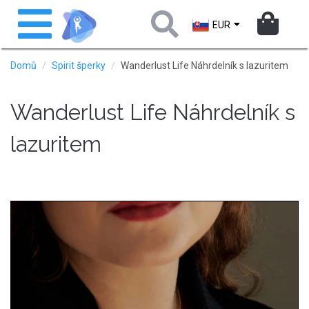
Přejít
Toggle
k
navigation
EUR
hlavnímu
obsahu
Domů
Spirit šperky
Wanderlust Life Náhrdelník s lazuritem
Wanderlust Life Náhrdelník s
lazuritem