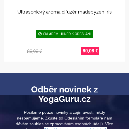
Ultrasonický aroma difuzér madebyzen Iris
SKLADEM - IHNED K ODESLÁNÍ
80,08 €
88,98 €
Odběr novinek z
YogaGuru.cz
Posíláme pouze novinky a zajímavosti, nikdy
nespamujeme. Zkuste to! Odesláním formuláře nám
dáváte souhlas se zpracováním osobních údajů. Více